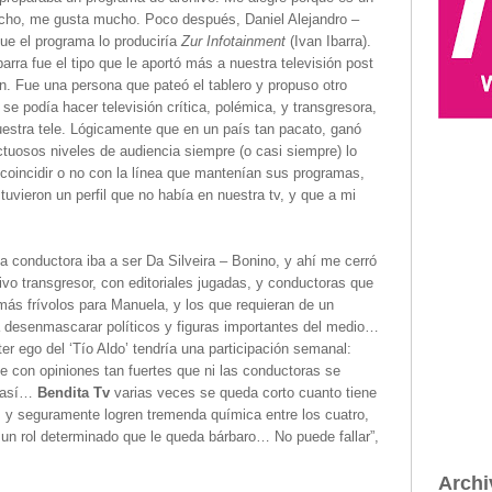
echo, me gusta mucho. Poco después, Daniel Alejandro –
que el programa lo produciría
Zur Infotainment
(Ivan Ibarra).
rra fue el tipo que le aportó más a nuestra televisión post
n. Fue una persona que pateó el tablero y propuso otro
e podía hacer televisión crítica, polémica, y transgresora,
nuestra tele. Lógicamente que en un país tan pacato, ganó
ctuosos niveles de audiencia siempre (o casi siempre) lo
oincidir o no con la línea que mantenían sus programas,
tuvieron un perfil que no había en nuestra tv, y que a mi
 conductora iba a ser Da Silveira – Bonino, y ahí me cerró
ivo transgresor, con editoriales jugadas, y conductoras que
más frívolos para Manuela, y los que requieran de un
a desenmascarar políticos y figuras importantes del medio…
er ego del ‘Tío Aldo’ tendría una participación semanal:
 con opiniones tan fuertes que ni las conductoras se
a así…
Bendita Tv
varias veces se queda corto cuanto tiene
a, y seguramente logren tremenda química entre los cuatro,
n rol determinado que le queda bárbaro… No puede fallar”,
Archi