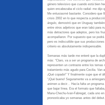
género televisivo que cuando está bien h
quien encabezaba el ciclo radial- me dijo 
Me entusiasmé bastante. Considero que Iba
crisis 2002 en lo que respecta a producció
ángulo, demostró que en Uruguay también s
entre otros adjetivos que eran tabú para 
más detractores que adeptos, pero los fru
acompañaron. Por supuesto que se podrá c
pero es indiscutible que sus producciones 
criterio es absolutamente indispensable.
Semanas más tarde me enteré que la dupla
más: “Claro, va a ser un programa de arch
representen un contraste entre los temas 
tratamiento más agudo para Cecilia. Van 
¡Qué copado!” Y finalmente supe que el ált
“¡Qué bueno! Seguramente va a arriesgarse
animen a decir… Hacía falta un program
que bajar línea. Era el formato que faltab
Manu-Chechu-Ivan-Fabregat, cada uno en u
pronosticaba yo semanas antes del debut.