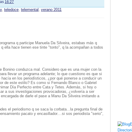
las
16:27
tv
,
teledoce
,
telemental
,
verano 2011
programa q participe Manuela Da Silveira, estabas más q
q ella hace tienen ese tinte "tonto", q la acompañan a todos
ue Bonino conduzca mal. Considero que es una mujer con la
para llevar un programa adelante; lo que cuestiono es que si
hacía en los periodísticos, ¿por qué ponerse a conducir un
r de este estilo? Es como si Fernando Blanco o Gabriel
imar Día Perfecto entre Cata y Tetes. Además, si hoy o
ar a sus investigaciones provocadoras, ¿volvería a ser
 encargada de darle el pase a Manu Da Silveira imitando a
es el periodismo q se saca la corbata...la pregunta final de
ensamiento pacato y encasillador....si sos periodista "serio",