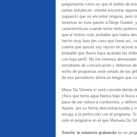
preguntarme cómo es que el twitter de este
tantas boludeces, intenté encontrar alguna
supuesto que no encontré ninguna, pero s
tenemos en este paisito a Diego Guebel, 
características cuando tenía tanto potencia
que el motivo más probable que había des
hecho muy bien (en caso que fuera así, se
cuenta que quizás soy injusto en acusar a 
probable que Ibarra haya acatado las órd
con bajo perfil. No me interesa demasiado
estudiante de comunicación y defensor de
estilo de programas esté vetado de las gri
de ese periodismo ahora se tengan que co
Manu Da Silveira sí está cómoda detrás de
chica que toma agua Nativa bajo la lluvia e
pasa de ser notera a conductora, y defien
Aparte, por su forma descontracturada y m
encaja a la perfección con el programa. S
sido el programa en el que Manuela Da Si
Sonríe: te estamos grabando
es un prog