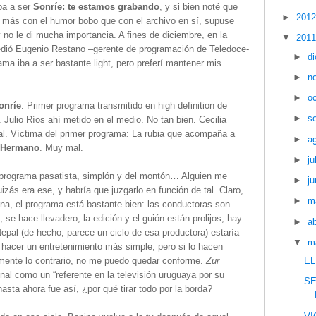
ba a ser
Sonríe: te estamos grabando
, y si bien noté que
►
201
r más con el humor bobo que con el archivo en sí, supuse
no le di mucha importancia. A fines de diciembre, en la
▼
201
dió Eugenio Restano –gerente de programación de Teledoce-
►
d
ama iba a ser bastante light, pero preferí mantener mis
►
n
►
o
onríe
. Primer programa transmitido en high definition de
►
s
Julio Ríos ahí metido en el medio. No tan bien. Cecilia
Mal. Víctima del primer programa: La rubia que acompaña a
►
a
 Hermano
. Muy mal.
►
ju
 programa pasatista, simplón y del montón… Alguien me
►
ju
izás era ese, y habría que juzgarlo en función de tal. Claro,
►
m
ana, el programa está bastante bien: las conductoras son
e hace llevadero, la edición y el guión están prolijos, hay
►
ab
epal (de hecho, parece un ciclo de esa productora) estaría
▼
m
 hacer un entretenimiento más simple, pero si lo hacen
amente lo contrario, no me puedo quedar conforme.
Zur
EL
ional como un “referente en la televisión uruguaya por su
SE
hasta ahora fue así, ¿por qué tirar todo por la borda?