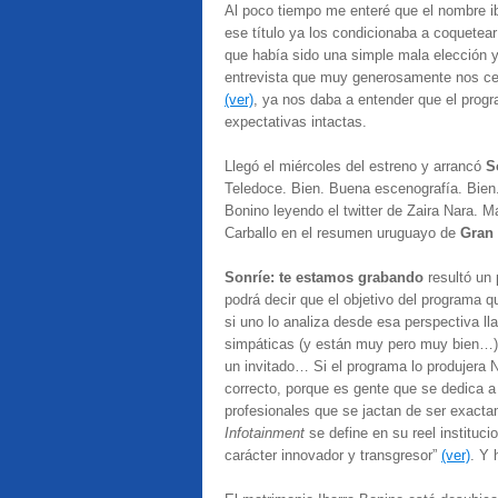
Al poco tiempo me enteré que el nombre i
ese título ya los condicionaba a coquetea
que había sido una simple mala elección y 
entrevista que muy generosamente nos ce
(ver)
, ya nos daba a entender que el progr
expectativas intactas.
Llegó el miércoles del estreno y arrancó
S
Teledoce. Bien. Buena escenografía. Bien. 
Bonino leyendo el twitter de Zaira Nara. 
Carballo en el resumen uruguayo de
Gran
Sonríe: te estamos grabando
resultó un
podrá decir que el objetivo del programa qu
si uno lo analiza desde esa perspectiva ll
simpáticas (y están muy pero muy bien…), s
un invitado… Si el programa lo produjera N
correcto, porque es gente que se dedica a
profesionales que se jactan de ser exact
Infotainment
se define en su reel instituc
carácter innovador y transgresor”
(ver)
. Y 