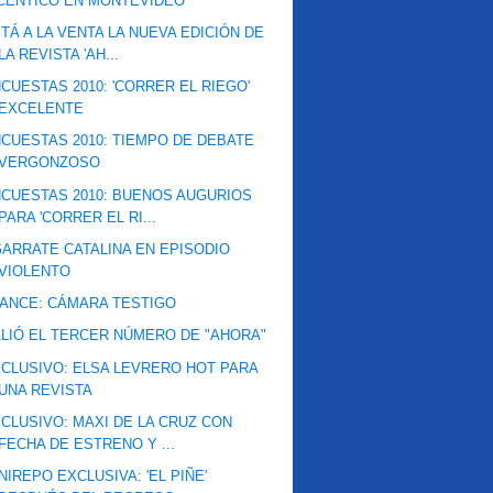
CENTICO EN MONTEVIDEO
TÁ A LA VENTA LA NUEVA EDICIÓN DE
LA REVISTA 'AH...
CUESTAS 2010: 'CORRER EL RIEGO'
EXCELENTE
CUESTAS 2010: TIEMPO DE DEBATE
VERGONZOSO
CUESTAS 2010: BUENOS AUGURIOS
PARA 'CORRER EL RI...
ARRATE CATALINA EN EPISODIO
VIOLENTO
ANCE: CÁMARA TESTIGO
LIÓ EL TERCER NÚMERO DE "AHORA"
CLUSIVO: ELSA LEVRERO HOT PARA
UNA REVISTA
CLUSIVO: MAXI DE LA CRUZ CON
FECHA DE ESTRENO Y ...
NIREPO EXCLUSIVA: 'EL PIÑE'