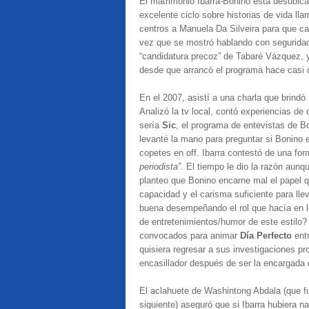
El matrimonio Ibarra-Bonino está desubica
excelente ciclo sobre historias de vida ll
centros a Manuela Da Silveira para que c
vez que se mostró hablando con seguridad 
“candidatura precoz” de Tabaré Vázquez, y
desde que arrancó el programa hace casi
En el 2007, asistí a una charla que brindó
Analizó la tv local, contó experiencias d
sería
Sic
, el programa de entevistas de 
levanté la mano para preguntar si Bonino 
copetes en off. Ibarra contestó de una fo
periodista”.
El tiempo le dio la razón aunqu
planteo que Bonino encarne mal el papel q
capacidad y el carisma suficiente para lle
buena desempeñando el rol que hacía en l
de entretenimientos/humor de este estilo
convocados para animar
Día Perfecto
ent
quisiera regresar a sus investigaciones p
encasillador después de ser la encargada 
El aclahuete de Washintong Abdala (que fu
siguiente) aseguró que si Ibarra hubiera n