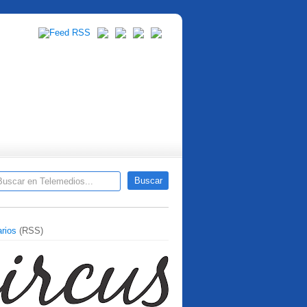
rios
(RSS)