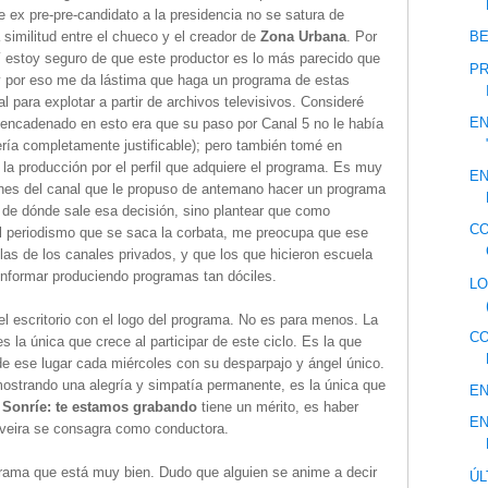
 ex pre-pre-candidato a la presidencia no se satura de
 similitud entre el chueco y el creador de
Zona Urbana
. Por
BE
í estoy seguro de que este productor es lo más parecido que
PR
y por eso me da lástima que haga un programa de estas
l para explotar a partir de archivos televisivos. Consideré
EN
encadenado en esto era que su paso por Canal 5 no le había
ría completamente justificable); pero también tomé en
la producción por el perfil que adquiere el programa. Es muy
EN
enes del canal que le propuso de antemano hacer un programa
 de dónde sale esa decisión, sino plantear que como
CO
l periodismo que se saca la corbata, me preocupa que ese
llas de los canales privados, y que los que hicieron escuela
nformar produciendo programas tan dóciles.
LO
l escritorio con el logo del programa. No es para menos. La
CO
s la única que crece al participar de este ciclo. Es la que
de ese lugar cada miércoles con su desparpajo y ángel único.
ostrando una alegría y simpatía permanente, es la única que
EN
i
Sonríe: te estamos grabando
tiene un mérito, es haber
EN
lveira se consagra como conductora.
rama que está muy bien. Dudo que alguien se anime a decir
ÚL