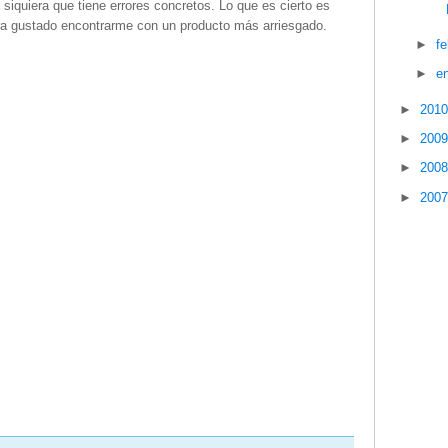
 siquiera que tiene errores concretos. Lo que es cierto es
ra gustado encontrarme con un producto más arriesgado.
►
f
►
e
►
201
►
200
►
200
►
200