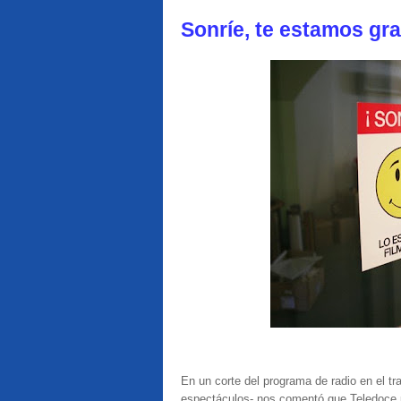
Sonríe, te estamos gr
En un corte del programa de radio en el t
espectáculos- nos comentó que Teledoce 