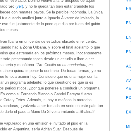
VI
do en ese ciclo. Bonino vuelve a la tv después de aquel
amado
Sic
(ver)
, y no le queda tan bien estar tirándole los
ES
abecee con remates pavos. Se la percibe incómoda. La única
fue cuando analizó junto a Ignacio Álvarez de invitado, la
EN
 eso fue justamente de lo poco que dijo por fuera del guión
 dos meses.
EN
 Ivan Ibarra en un centro de estudios ubicado en el centro.
e cuando hacía
Zona Urbana
, y sobre el final adelantó lo que
EN
Bonino que estrenaría en los próximos meses. Inocentemente,
estaría presentando tapes desde un estudio o iban a ser
rma seria y monótona:
“No. Cecilia no es conductora, es
AG
e ahora quiera imponer lo contrario. De todas formas, yo no
ue le toca asumir hoy. Considero que es una mujer con la
AV
var un programa adelante; lo que cuestiono es que si es
os periodísticos, ¿por qué ponerse a conducir un programa
SA
? Es como si Fernando Blanco o Gabriel Pereyra fueran
EX
re Cata y Tetes. Además, si hoy o mañana la morocha
rovocadoras, ¿volvería a ser tomada en serio en este país tan
de darle el pase a Manu Da Silveira imitando a Shakira?
EX
e vapuleado en una emisión e invitado al piso en la
MI
acido en Argentina, sería Adrián Suar. Después de