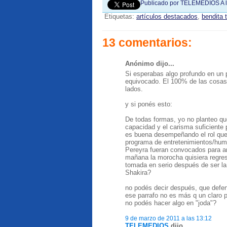
Publicado por
TELEMEDIOS
A 
Etiquetas:
artículos destacados
,
bendita 
13 comentarios:
Anónimo dijo...
Si esperabas algo profundo en un 
equivocado. El 100% de las cosas 
lados.
y si ponés esto:
De todas formas, yo no planteo q
capacidad y el carisma suficiente 
es buena desempeñando el rol que 
programa de entretenimientos/humo
Pereyra fueran convocados para an
mañana la morocha quisiera regres
tomada en serio después de ser la
Shakira?
no podés decir después, que defend
ese parrafo no es más q un claro p
no podés hacer algo en "joda"?
9 de marzo de 2011 a las 13:12
TELEMEDIOS
dijo...