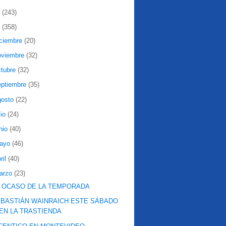
2
(243)
1
(358)
iciembre
(20)
oviembre
(32)
ctubre
(32)
eptiembre
(35)
gosto
(22)
lio
(24)
nio
(40)
ayo
(46)
ril
(40)
arzo
(23)
 OCASO DE LA TEMPORADA
BASTIÁN WAINRAICH ESTE SÁBADO
EN LA TRASTIENDA