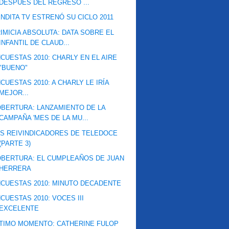
DESPUÉS DEL REGRESO ...
NDITA TV ESTRENÓ SU CICLO 2011
IMICIA ABSOLUTA: DATA SOBRE EL
INFANTIL DE CLAUD...
CUESTAS 2010: CHARLY EN EL AIRE
"BUENO"
CUESTAS 2010: A CHARLY LE IRÍA
MEJOR...
BERTURA: LANZAMIENTO DE LA
CAMPAÑA 'MES DE LA MU...
S REIVINDICADORES DE TELEDOCE
(PARTE 3)
BERTURA: EL CUMPLEAÑOS DE JUAN
HERRERA
CUESTAS 2010: MINUTO DECADENTE
CUESTAS 2010: VOCES III
EXCELENTE
TIMO MOMENTO: CATHERINE FULOP