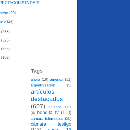
PROTAGONISTA DE 'P...
ebrero
(20)
nero
(24)
0
(233)
9
(325)
8
(362)
7
(189)
Tags
ahora
(19)
américa
(31)
argentinización
(5)
artículos
destacados
(607)
balance 2007
bendita tv
(113)
(6)
cámara telemedios
(30)
cámara testigo
(118)
canal 13