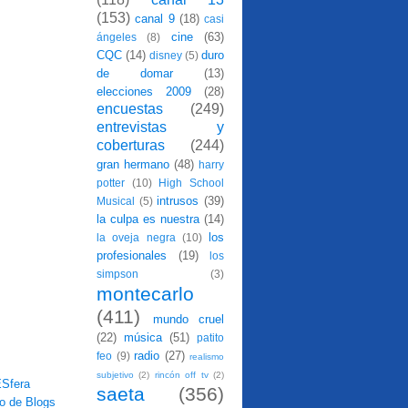
(153)
canal 9
(18)
casi
cine
(63)
ángeles
(8)
CQC
(14)
duro
disney
(5)
de domar
(13)
elecciones 2009
(28)
encuestas
(249)
entrevistas y
coberturas
(244)
gran hermano
(48)
harry
potter
(10)
High School
intrusos
(39)
Musical
(5)
la culpa es nuestra
(14)
los
la oveja negra
(10)
profesionales
(19)
los
simpson
(3)
montecarlo
(411)
mundo cruel
(22)
música
(51)
patito
radio
(27)
feo
(9)
realismo
subjetivo
(2)
rincón off tv
(2)
saeta
(356)