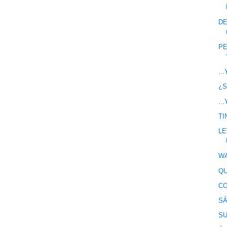
DE
PE
..
¿S
..
TI
LE
WA
QU
CO
SÁ
SU