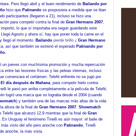
ntara. Pero llegó abril y el buen rendimiento de
Bailando por
eño
hizo que
Patinando
se pospusiera a medida que se iban
do participantes (llegaron a 21), incluso se hizo una
ación para competir contra la final de
Gran Hermano 2007
,
 importó, lo que sí importaba era seguir guardando este
Llegó Agosto y ahora sí, hay que poner toda la carne en el
y llegó el momento.
Bailando
pierde brillo
y
Gran Hermano
ca, así que también se estrenó el esperado
Patinando por
ño.
 un jueves con muchísima promoción y mucha repercución
ca entre las lesiones físicas y las peleas internas, incluso
ue comenzara el certámen. Telefé enfrente no se jugó por
ó
El día después de Mañana
, para competir hielo contra
nelli le pasó por arriba completamente a la película de Telefé,
ién logró una marca que no lograba desde el 2004 (cuando
deomatch
) y también una de las marcas más altas de la vida
la altura de la final de
Gran Hermano 2007
.
Showmatch
de Telefé que alcanzó 12,9 mientras que la final de
Gran
En Uruguay el fenómeno Tinelli es aún mayor: el baile de
a más visto del año pero anoche con
Patinando
, Tinelli
de anoche, la más vista.