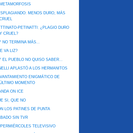
METAMORFOSIS
SPLAGIANDO: MENOS DURO, MÁS
CRUEL
TTINATO-PETINATTI: ¿PLAGIO DURO
Y CRUEL?
.Y NO TERMINA MÁS...
E VA LIZ?
.Y EL PUEBLO NO QUISO SABER...
NELLI APLASTÓ A LOS HERMANITOS
VANTAMIENTO ENIGMÁTICO DE
ÚLTIMO MOMENTO
NDA ON ICE
E SI, QUE NO
N LOS PATINES DE PUNTA
BADO SIN TVR
PERMIÉRCOLES TELEVISIVO