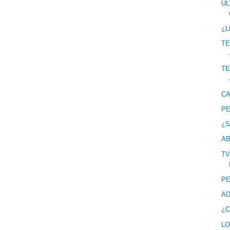
ÚL
¿L
TE
TE
C
PE
¿S
AB
TV
PE
AD
¿C
LO