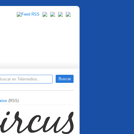
rios
(RSS)