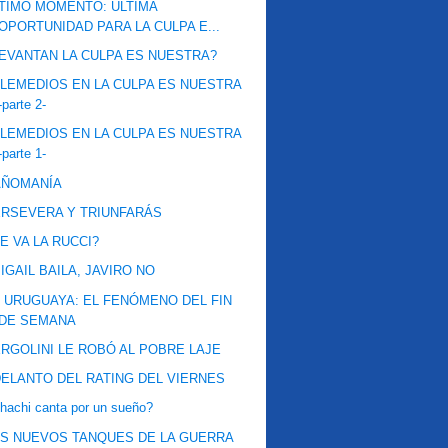
TIMO MOMENTO: ÚLTIMA
OPORTUNIDAD PARA LA CULPA E...
EVANTAN LA CULPA ES NUESTRA?
LEMEDIOS EN LA CULPA ES NUESTRA
-parte 2-
LEMEDIOS EN LA CULPA ES NUESTRA
-parte 1-
AÑOMANÍA
RSEVERA Y TRIUNFARÁS
E VA LA RUCCI?
IGAIL BAILA, JAVIRO NO
 URUGUAYA: EL FENÓMENO DEL FIN
DE SEMANA
RGOLINI LE ROBÓ AL POBRE LAJE
ELANTO DEL RATING DEL VIERNES
hachi canta por un sueño?
S NUEVOS TANQUES DE LA GUERRA