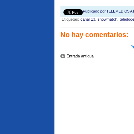
Publicado por
TELEMEDIOS
A 
Etiquetas:
canal 13
,
showmatch
,
teledoc
No hay comentarios:
Pu
Entrada antigua