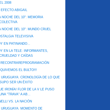
EL 2008
 EFECTO ABIGAIL
A NOCHE DEL 10": MEMORIA
COLECTIVA
A NOCHE DEL 10": MUNDO CRUEL
STALGIA TELEVISIVA
Y EN PATINANDO...
Y EN LA TELE: INFORMANTES,
CRUELDAD Y CAÍDAS
A RECONTRAREPROGRAMACIÓN
QUIVEMOS EL BULTO!!!
 URUGUAYA: CRONOLOGÍA DE LO QUE
SUPO SER UN ÉXITO
UE IRONÍA! FLOR DE LA V LE PUSO
UNA "TRAVA" A AB...
NELLI VS. LA NACIÓN
V URUGUAYA: MOMENTO DE