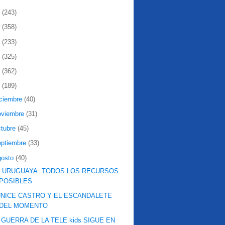
2
(243)
1
(358)
0
(233)
9
(325)
8
(362)
7
(189)
iciembre
(40)
oviembre
(31)
ctubre
(45)
eptiembre
(33)
gosto
(40)
 URUGUAYA: TODOS LOS RECURSOS
POSIBLES
NICE CASTRO Y EL ESCANDALETE
DEL MOMENTO
 GUERRA DE LA TELE kids SIGUE EN