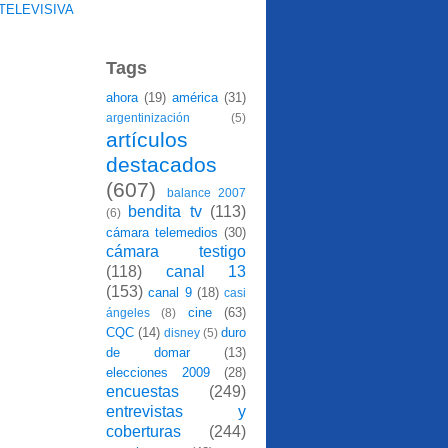
TELEVISIVA
Tags
ahora
(19)
américa
(31)
argentinización
(5)
artículos
destacados
(607)
balance 2007
bendita tv
(113)
(6)
cámara telemedios
(30)
cámara testigo
(118)
canal 13
(153)
canal 9
(18)
casi
cine
(63)
ángeles
(8)
CQC
(14)
duro
disney
(5)
de domar
(13)
elecciones 2009
(28)
encuestas
(249)
entrevistas y
coberturas
(244)