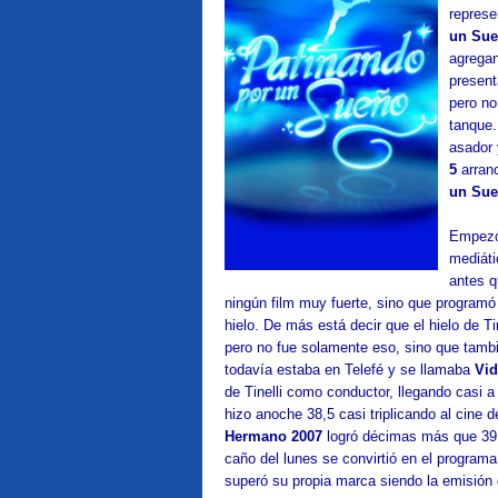
represe
un Su
agregan
present
pero no
tanque.
asador 
5
arran
un Sue
Empezó
mediáti
antes q
ningún film muy fuerte, sino que program
hielo. De más está decir que el hielo de Ti
pero no fue solamente eso, sino que tamb
todavía estaba en Telefé y se llamaba
Vi
de Tinelli como conductor, llegando casi a 
hizo anoche 38,5 casi triplicando al cine 
Hermano 2007
logró décimas más que 39. 
caño del lunes se convirtió en el program
superó su propia marca siendo la emisión 