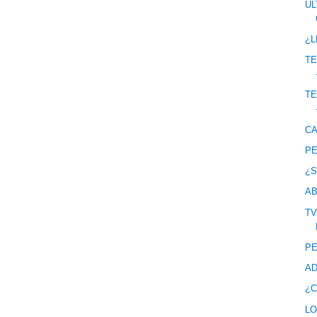
ÚL
¿L
TE
TE
C
PE
¿S
AB
TV
PE
AD
¿C
LO