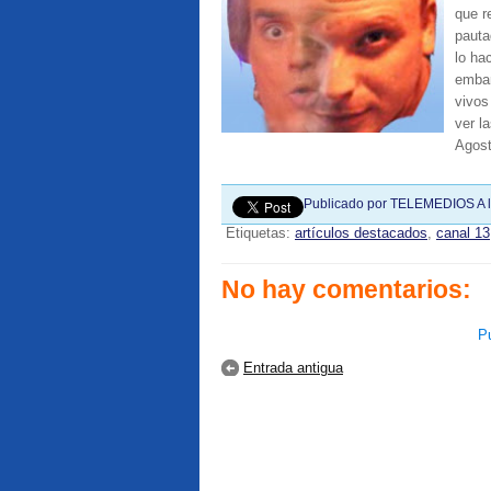
que r
pauta
lo ha
embar
vivos
ver l
Agost
Publicado por
TELEMEDIOS
A 
Etiquetas:
artículos destacados
,
canal 13
No hay comentarios:
Pu
Entrada antigua