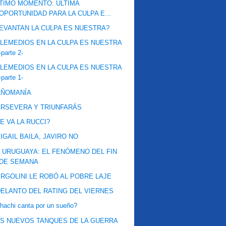
TIMO MOMENTO: ÚLTIMA
OPORTUNIDAD PARA LA CULPA E...
EVANTAN LA CULPA ES NUESTRA?
LEMEDIOS EN LA CULPA ES NUESTRA
-parte 2-
LEMEDIOS EN LA CULPA ES NUESTRA
-parte 1-
AÑOMANÍA
RSEVERA Y TRIUNFARÁS
E VA LA RUCCI?
IGAIL BAILA, JAVIRO NO
 URUGUAYA: EL FENÓMENO DEL FIN
DE SEMANA
RGOLINI LE ROBÓ AL POBRE LAJE
ELANTO DEL RATING DEL VIERNES
hachi canta por un sueño?
S NUEVOS TANQUES DE LA GUERRA