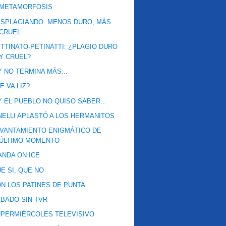
METAMORFOSIS
SPLAGIANDO: MENOS DURO, MÁS
CRUEL
TTINATO-PETINATTI: ¿PLAGIO DURO
Y CRUEL?
.Y NO TERMINA MÁS...
E VA LIZ?
.Y EL PUEBLO NO QUISO SABER...
NELLI APLASTÓ A LOS HERMANITOS
VANTAMIENTO ENIGMÁTICO DE
ÚLTIMO MOMENTO
NDA ON ICE
E SI, QUE NO
N LOS PATINES DE PUNTA
BADO SIN TVR
PERMIÉRCOLES TELEVISIVO