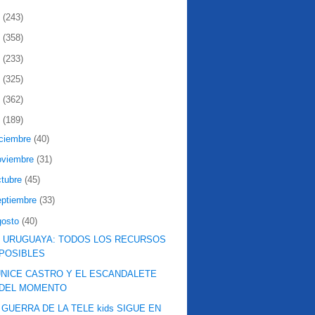
2
(243)
1
(358)
0
(233)
9
(325)
8
(362)
7
(189)
iciembre
(40)
oviembre
(31)
ctubre
(45)
eptiembre
(33)
gosto
(40)
 URUGUAYA: TODOS LOS RECURSOS
POSIBLES
NICE CASTRO Y EL ESCANDALETE
DEL MOMENTO
 GUERRA DE LA TELE kids SIGUE EN