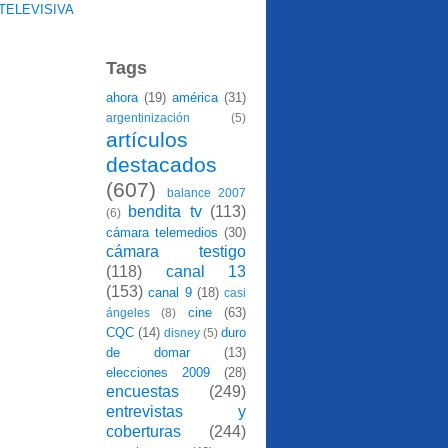
TELEVISIVA
Tags
ahora
(19)
américa
(31)
argentinización
(5)
artículos
destacados
(607)
balance 2007
bendita tv
(113)
(6)
cámara telemedios
(30)
cámara testigo
(118)
canal 13
(153)
canal 9
(18)
casi
cine
(63)
ángeles
(8)
CQC
(14)
duro
disney
(5)
de domar
(13)
elecciones 2009
(28)
encuestas
(249)
entrevistas y
coberturas
(244)