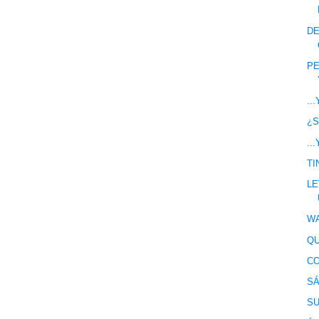
DE
PE
..
¿S
..
TI
LE
WA
QU
CO
SÁ
SU