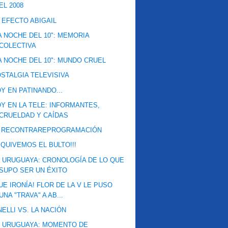
EL 2008
 EFECTO ABIGAIL
A NOCHE DEL 10": MEMORIA
COLECTIVA
A NOCHE DEL 10": MUNDO CRUEL
STALGIA TELEVISIVA
Y EN PATINANDO...
Y EN LA TELE: INFORMANTES,
CRUELDAD Y CAÍDAS
A RECONTRAREPROGRAMACIÓN
QUIVEMOS EL BULTO!!!
 URUGUAYA: CRONOLOGÍA DE LO QUE
SUPO SER UN ÉXITO
UE IRONÍA! FLOR DE LA V LE PUSO
UNA "TRAVA" A AB...
NELLI VS. LA NACIÓN
V URUGUAYA: MOMENTO DE