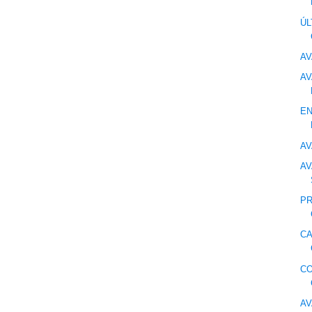
Ú
AV
AV
EN
AV
AV
PR
CA
CO
AV