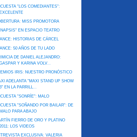
CUESTA "LOS COMEDIANTES":
EXCELENTE
OBERTURA: MISS PROMOTORA
INAPSIS" EN ESPACIO TEATRO
ANCE: HISTORIAS DE CÁRCEL
ANCE: 50 AÑOS DE TU LADO
IMICIA DE DANIEL ALEJANDRO:
GASPAR Y KARINA VOLV...
EMIOS IRIS: NUESTRO PRONÓSTICO
XI ADELANTA "MAXI STAND UP SHOW
3" EN LA PARRILL...
CUESTA "SONRÍE": MALO
CUESTA "SOÑANDO POR BAILAR": DE
MALO PARA ABAJO
RTÍN FIERRO DE ORO Y PLATINO
2011: LOS VIDEOS
TREVISTA EXCLUSIVA: VALERIA