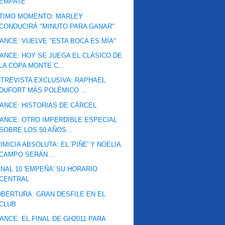
EMPATE
LTIMO MOMENTO: MARLEY
CONDUCIRÁ "MINUTO PARA GANAR"
ANCE: VUELVE "ESTA BOCA ES MÍA"
ANCE: HOY SE JUEGA EL CLÁSICO DE
LA COPA MONTE C...
TREVISTA EXCLUSIVA: RAPHAEL
DUFORT MÁS POLÉMICO ...
ANCE: HISTORIAS DE CÁRCEL
ANCE: OTRO IMPERDIBLE ESPECIAL
SOBRE LOS 50 AÑOS...
IMICIA ABSOLUTA: EL 'PIÑE' Y NOELIA
CAMPO SERÁN ...
NAL 10 'EMPEÑA' SU HORARIO
CENTRAL
BERTURA: GRAN DESFILE EN EL
CLUB
ANCE: EL FINAL DE GH2011 PARA