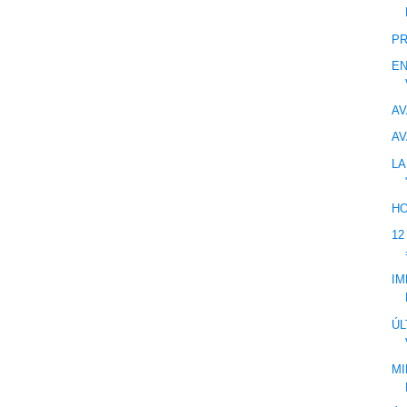
PR
EN
AV
AV
LA
HO
12
IM
ÚL
MI