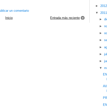
►
201
blicar un comentario
▼
201
Inicio
Entrada más reciente
►
d
►
n
►
o
►
s
►
a
►
ju
►
ju
▼
m
EN
AV
PR
EN