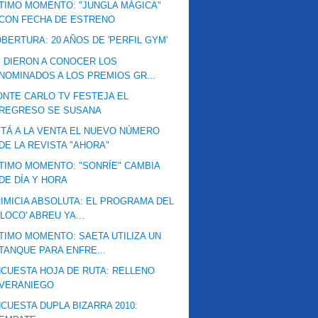
TIMO MOMENTO: "JUNGLA MÁGICA"
CON FECHA DE ESTRENO
BERTURA: 20 AÑOS DE 'PERFIL GYM'
 DIERON A CONOCER LOS
NOMINADOS A LOS PREMIOS GR...
NTE CARLO TV FESTEJA EL
REGRESO SE SUSANA
TÁ A LA VENTA EL NUEVO NÚMERO
DE LA REVISTA "AHORA"
TIMO MOMENTO: "SONRÍE" CAMBIA
DE DÍA Y HORA
IMICIA ABSOLUTA: EL PROGRAMA DEL
'LOCO' ABREU YA...
TIMO MOMENTO: SAETA UTILIZA UN
TANQUE PARA ENFRE...
CUESTA HOJA DE RUTA: RELLENO
VERANIEGO
CUESTA DUPLA BIZARRA 2010: