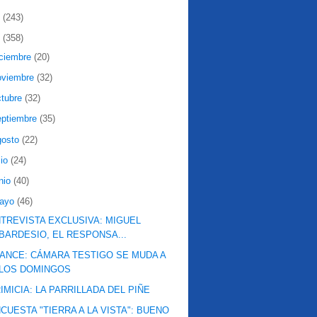
2
(243)
1
(358)
iciembre
(20)
oviembre
(32)
ctubre
(32)
eptiembre
(35)
gosto
(22)
lio
(24)
nio
(40)
ayo
(46)
TREVISTA EXCLUSIVA: MIGUEL
BARDESIO, EL RESPONSA...
ANCE: CÁMARA TESTIGO SE MUDA A
LOS DOMINGOS
IMICIA: LA PARRILLADA DEL PIÑE
CUESTA "TIERRA A LA VISTA": BUENO