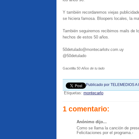
Y también recordaremos viejas publicidade
se hiciera famosa. Bloopers locales, la m
También seguiremos recibimos mails de lo
hechos de estos 50 años.
50detulado@montecarlotv.com.uy
@50detulado
Gacetilla
50 Años de tu lado
Publicado por
TELEMEDIOS
A 
Etiquetas:
montecarlo
1 comentario:
Anónimo dijo...
Como se llama la canción de prese
Felicitaciones por el programa.-