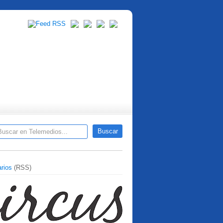
rios
(RSS)