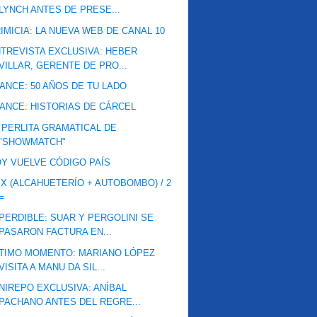
LYNCH ANTES DE PRESE...
IMICIA: LA NUEVA WEB DE CANAL 10
TREVISTA EXCLUSIVA: HEBER
VILLAR, GERENTE DE PRO...
ANCE: 50 AÑOS DE TU LADO
ANCE: HISTORIAS DE CÁRCEL
 PERLITA GRAMATICAL DE
"SHOWMATCH"
Y VUELVE CÓDIGO PAÍS
 X (ALCAHUETERÍO + AUTOBOMBO) / 2
=
PERDIBLE: SUAR Y PERGOLINI SE
PASARON FACTURA EN...
TIMO MOMENTO: MARIANO LÓPEZ
VISITA A MANU DA SIL...
NIREPO EXCLUSIVA: ANÍBAL
PACHANO ANTES DEL REGRE...