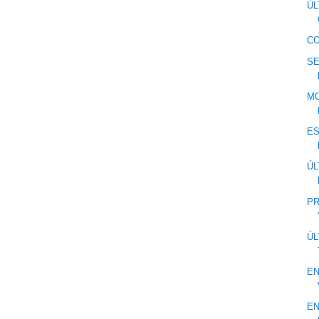
ÚL
CO
SE
MO
ES
ÚL
PR
ÚL
EN
EN