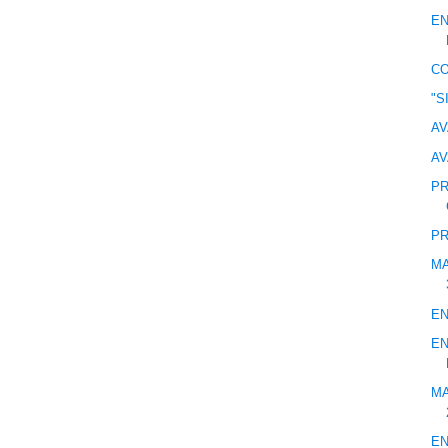
EN
C
"S
AV
AV
PR
PR
MA
EN
EN
MA
EN