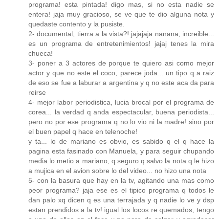
programa! esta pintada! digo mas, si no esta nadie se
entera! jaja muy gracioso, se ve que te dio alguna nota y
quedaste contento y la pusiste.
2- documental, tierra a la vista?! jajajaja nanana, increible...
es un programa de entretenimientos! jajaj tenes la mira
chueca!
3- poner a 3 actores de porque te quiero asi como mejor
actor y que no este el coco, parece joda... un tipo q a raiz
de eso se fue a laburar a argentina y q no este aca da para
reirse
4- mejor labor periodistica, lucia brocal por el programa de
corea... la verdad q anda espectacular, buena periodista...
pero no por ese programa q no lo vio ni la madre! sino por
el buen papel q hace en telenoche!
y ta... lo de mariano es obvio, es sabido q el q hace la
pagina esta fasinado con Manuela, y para seguir chupando
media lo metio a mariano, q seguro q salvo la nota q le hizo
a mujica en el avion sobre lo del video... no hizo una nota
5- con la basura que hay en la tv, agitando una mas como
peor programa? jaja ese es el tipico programa q todos le
dan palo xq dicen q es una terrajada y q nadie lo ve y dsp
estan prendidos a la tv! igual los locos re quemados, tengo