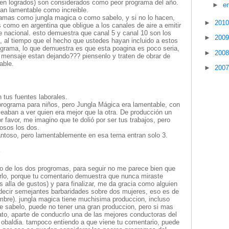
ien logrados) son considerados como peor programa del año.
►
e
 tan lamentable como increible.
ramas como jungla magica o como sabelo, y si no lo hacen,
►
201
 como en argentina que obligue a los canales de aire a emitir
e nacional. esto demuestra que canal 5 y canal 10 son los
►
200
, al tiempo que el hecho que ustedes hayan incluido a estos
ograma, lo que demuestra es que esta poagina es poco seria,
►
200
e mensaje estan dejando??? piensenlo y traten de obrar de
able.
►
200
 tus fuentes laborales.
rograma para niños, pero Jungla Mágica era lamentable, con
eaban a ver quien era mejor que la otra. De producción un
favor, me imagino que te dolió por ser tus trabajos, pero
osos los dos.
antoso, pero lamentablemente en esa terna entran solo 3.
8
o de los dos progromas, para seguir no me parece bien que
rlo, porque tu comentario demuestra que nunca miraste
alla de gustos) y para finalizar, me da gracia como alguien
decir semejantes barbaridades sobre dos mujeres, eso es de
bre). jungla magica tiene muchisima produccion, incluso
e sabelo, puede no tener una gran produccion, pero si mas
mato, aparte de conducrlo una de las mejores conductoras del
 obaldia. tampoco entiendo a que viene tu comentario, puede