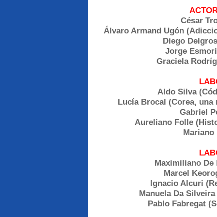
ACTOR
César Tro
Álvaro Armand Ugón (Adiccion
Diego Delgross
Jorge Esmoris
Graciela Rodríg
LAB
Aldo Silva (Cód
Lucía Brocal (Corea, una m
Gabriel P
Aureliano Folle (Hist
Mariano 
LAB
Maximiliano De 
Marcel Keorog
Ignacio Alcuri (
Manuela Da Silveira
Pablo Fabregat (S