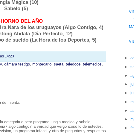
ngla Mágica (10)
Sabelo (5)
VI
HORNO DEL AÑO
MA
ira Nara de los uruguayos (Algo Contigo, 4)
tong Abdala (Día Perfecto, 12)
bo de sueldo (La Hora de los Deportes, 5)
VI
las
14:23
►
o
tv
,
cámara testigo
,
montecarlo
,
saeta
,
teledoce
,
telemedios
,
►
s
►
a
►
ju
►
ju
►
m
a de mierda.
►
ab
8
►
m
la categoria a peor programa jungla magica y sabelo,
ia? algo contigo? la verdad que vergonzoso lo de ustedes,
►
f
evision, un programa infantil y otro de preguntas y respuestas