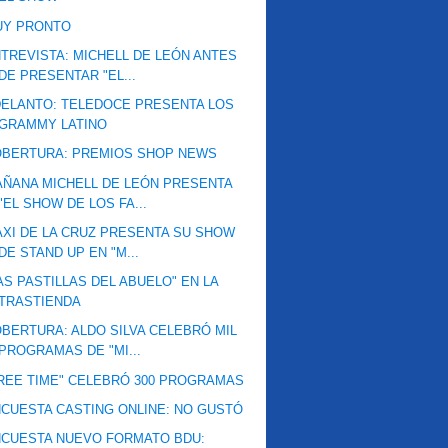
UY PRONTO
TREVISTA: MICHELL DE LEÓN ANTES
DE PRESENTAR "EL...
ELANTO: TELEDOCE PRESENTA LOS
GRAMMY LATINO
OBERTURA: PREMIOS SHOP NEWS
ÑANA MICHELL DE LEÓN PRESENTA
"EL SHOW DE LOS FA...
XI DE LA CRUZ PRESENTA SU SHOW
DE STAND UP EN "M...
AS PASTILLAS DEL ABUELO" EN LA
TRASTIENDA
BERTURA: ALDO SILVA CELEBRÓ MIL
PROGRAMAS DE "MI...
REE TIME" CELEBRÓ 300 PROGRAMAS
CUESTA CASTING ONLINE: NO GUSTÓ
CUESTA NUEVO FORMATO BDU: