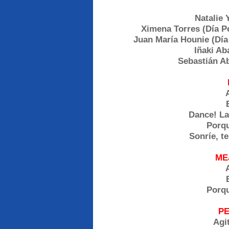
Natalie 
Ximena Torres (Día Pe
Juan María Hounie (Día 
Iñaki Ab
Sebastián Ab
Dance! La
Porqu
Sonríe, t
ME
Porqu
P
Agi