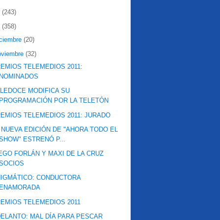
2
(243)
1
(358)
iciembre
(20)
oviembre
(32)
EMIOS TELEMEDIOS 2011:
NOMINADOS
LEDOCE MODIFICA SU
PROGRAMACIÓN POR LA TELETÓN
EMIOS TELEMEDIOS 2011: JURADO
 NUEVA EDICIÓN DE "AHORA TODO EL
SHOW" ESTRENÓ P...
EGO FORLÁN Y MAXI DE LA CRUZ
SOCIOS
IGMÁTICO: CONDUCTORA
ENAMORADA
EMIOS TELEMEDIOS 2011
ELANTO: MAL DÍA PARA PESCAR