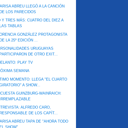
ARISA ABREU LLEGÓ A LA CANCIÓN
DE LOS PARECIDOS
 Y TRES MÁS: CUATRO DEL DIEZ A
LAS TABLAS
ORENCIA GONZÁLEZ PROTAGONISTA
DE LA 25º EDICIÓN ...
ERSONALIDADES URUGUAYAS
PARTICIPARON DE OTRO EXIT...
ELANTO: PLAY TV
RÓXIMA SEMANA
TIMO MOMENTO: LLEGA "EL CUARTO
GIRATORIO" A SHOW...
CUESTA GUINZBURG-WAINRAICH:
IRREMPLAZABLE
TREVISTA: ALFREDO CARO,
RESPONSABLE DE LOS CAPÍT...
ARISA ABREU TAPA DE "AHORA TODO
EL SHOW"