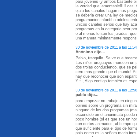
para jovenes (y ambos bastante b
la verdad que lamentable!!!!! casi
ojala los canales hagan mas prog
se deberia crear una ley de medios
programacion infantil o adolescent
unicos canales serios que hay aca
programas en la categoria peor pr
o al menos lo son los jurados. qu
una manera minimamente respons
30 de noviembre de 2011 a las 11:54
Anónimo dijo...
Pablo, tranquilo. Se ve que tocaron
Los niños uruguayos merecen un p
dos trolas conduciendo, que se pel
cero mas grande que el mundo! Por 
hay que reconocer que son espant
Y si, Algo contigo también es esp
30 de noviembre de 2011 a las 12:5
pablo dijo...
para empezar no trabajo en ningun
opines sobre un programa sin mira
ninguno de los dos programas (mas 
escondido en el anonimato puede 
poco hombre (si es que sos un hom
con cortos animados, al tiempo qu
que suficiente para el tipo de for
pais como es la señora maria ines