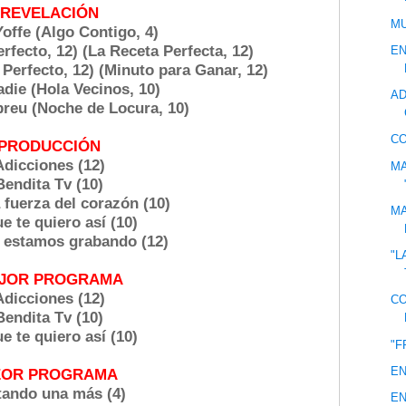
REVELACIÓN
M
Yoffe (Algo Contigo, 4)
rfecto, 12) (La Receta Perfecta, 12)
EN
Perfecto, 12) (Minuto para Ganar, 12)
adie (Hola Vecinos, 10)
AD
reu (Noche de Locura, 10)
C
PRODUCCIÓN
Adicciones (12)
MA
Bendita Tv (10)
 fuerza del corazón (10)
MA
e te quiero así (10)
e estamos grabando (12)
"L
JOR PROGRAMA
Adicciones (12)
CO
Bendita Tv (10)
e te quiero así (10)
"F
EN
EOR PROGRAMA
tando una más (4)
EN