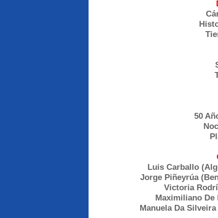
Cám
Histo
Tie
50 Añ
Noc
Pl
Luis Carballo (Al
Jorge Piñeyrúa (Ben
Victoria Rodr
Maximiliano De 
Manuela Da Silveira