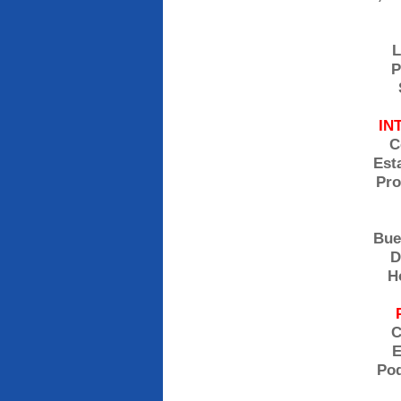
L
P
IN
C
Est
Pro
Bue
D
H
C
E
Pod