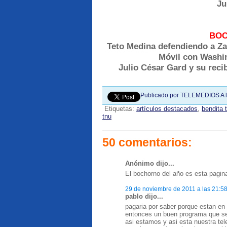
Ju
BOC
Teto Medina defendiendo a Za
Móvil con Washin
Julio César Gard y su reci
Publicado por
TELEMEDIOS
A 
Etiquetas:
artículos destacados
,
bendita 
tnu
50 comentarios:
Anónimo dijo...
El bochorno del año es esta pagin
29 de noviembre de 2011 a las 21:5
pablo dijo...
pagaria por saber porque estan en 
entonces un buen programa que ser
asi estamos y asi esta nuestra tel