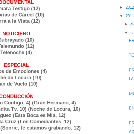
DOCUMENTAL
►
201
ara Testigo (12)
rias de Cárcel (10)
▼
201
rra a la Vista (12)
►
d
▼
n
NOTICIERO
Subrayado (10)
PR
Telemundo (12)
Telenoche (4)
TE
ESPECIAL
PR
os de Emociones (4)
he de Locura (10)
LA
an de Vuelo (10)
DI
CONDUCCIÓN
go Contigo, 4) (Gran Hermano, 4)
EN
dita Tv, 10) (Noche de Locura, 10)
íguez (Esta Boca es Mía, 12)
la Cruz (Los Comediantes, 12)
PR
 (Sonríe, te estamos grabando, 12)
AD