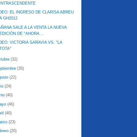
INTRASCENDENTE
DEO: EL INGRESO DE CLARISA ABREU
A GH2012
ÑANA SALE A LA VENTA LA NUEVA
EDICIÓN DE "AHORA ...
DEO: VICTORIA SARAVIA VS. "LA
TOTA"
ctubre
(32)
eptiembre
(35)
gosto
(22)
lio
(24)
nio
(40)
ayo
(46)
ril
(40)
arzo
(23)
ebrero
(20)