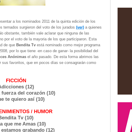
entar a los nominados 2011 de la quinta edición de los
s ternados surgieron del voto de los jurados
(ver)
a quienes
No obstante, también vale aclarar que ninguna de las
no por el voto de la mayoria de los que participaron. Esta
dad de que
Bendita Tv
está nominado como mejor programa
08, por lo que tiene -en caso de ganar- la posibilidad del
oces Anónimas
el año pasado. De esta forma abrimos las
por sus favoritos, que en pocos días se consagrarán como
FICCIÓN
Adicciones (12)
 fuerza del corazón (10)
e te quiero así (10)
ENIMIENTOS / HUMOR
Bendita Tv (10)
a que me Amas (10)
e estamos grabando (12)