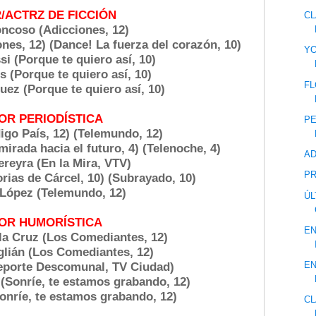
/ACTRZ DE FICCIÓN
CL
ncoso (Adicciones, 12)
es, 12) (Dance! La fuerza del corazón, 10)
YO
i (Porque te quiero así, 10)
 (Porque te quiero así, 10)
FL
uez (Porque te quiero así, 10)
OR PERIODÍSTICA
P
igo País, 12) (Telemundo, 12)
irada hacia el futuro, 4) (Telenoche, 4)
AD
ereyra (En la Mira, VTV)
P
orias de Cárcel, 10) (Subrayado, 10)
López (Telemundo, 12)
ÚL
OR HUMORÍSTICA
EN
la Cruz (Los Comediantes, 12)
lián (Los Comediantes, 12)
EN
Reporte Descomunal, TV Ciudad)
 (Sonríe, te estamos grabando, 12)
onríe, te estamos grabando, 12)
CL