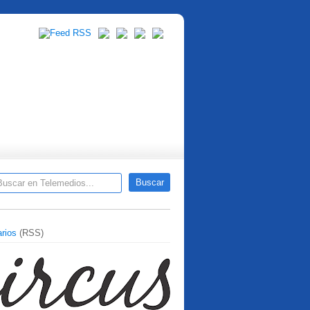
rios
(RSS)