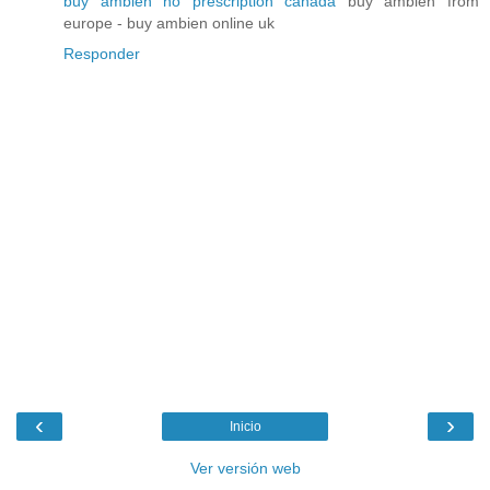
buy ambien no prescription canada
buy ambien from
europe - buy ambien online uk
Responder
‹
›
Inicio
Ver versión web