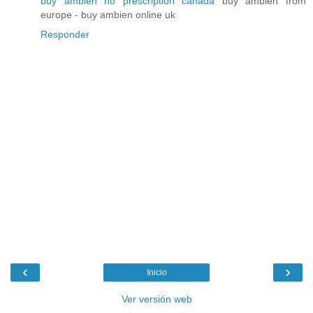
buy ambien no prescription canada
buy ambien from
europe - buy ambien online uk
Responder
‹
›
Inicio
Ver versión web