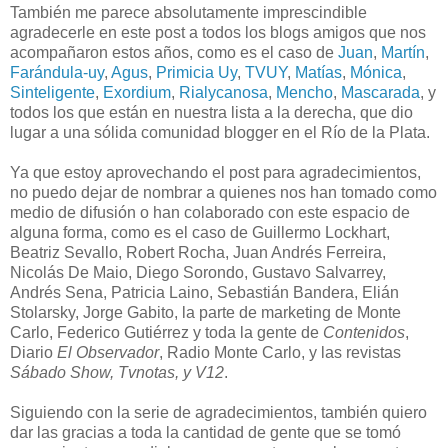
También me parece absolutamente imprescindible
agradecerle en este post a todos los blogs amigos que nos
acompañaron estos años, como es el caso de
Juan
,
Martín
,
Farándula-uy
,
Agus
,
Primicia Uy
,
TVUY
,
Matías
,
Mónica
,
Sinteligente
,
Exordium
,
Rialycanosa
,
Mencho
,
Mascarada
, y
todos los que están en nuestra lista a la derecha, que dio
lugar a una sólida comunidad blogger en el Río de la Plata.
Ya que estoy aprovechando el post para agradecimientos,
no puedo dejar de nombrar a quienes nos han tomado como
medio de difusión o han colaborado con este espacio de
alguna forma, como es el caso de Guillermo Lockhart,
Beatriz Sevallo, Robert Rocha, Juan Andrés Ferreira,
Nicolás De Maio, Diego Sorondo, Gustavo Salvarrey,
Andrés Sena, Patricia Laino, Sebastián Bandera, Elián
Stolarsky, Jorge Gabito, la parte de marketing de Monte
Carlo, Federico Gutiérrez y toda la gente de
Contenidos
,
Diario
El Observador
, Radio Monte Carlo, y las revistas
Sábado Show, Tvnotas, y V12
.
Siguiendo con la serie de agradecimientos, también quiero
dar las gracias a toda la cantidad de gente que se tomó