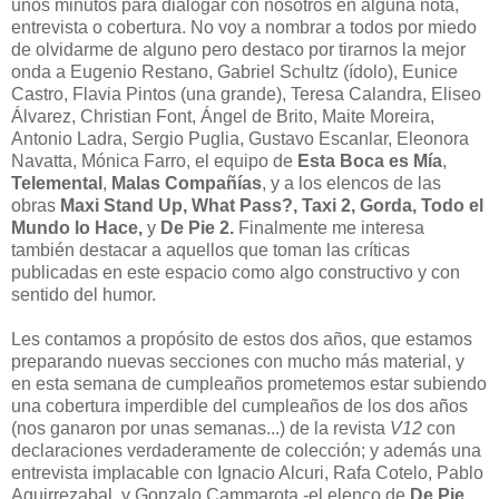
unos minutos para dialogar con nosotros en alguna nota,
entrevista o cobertura. No voy a nombrar a todos por miedo
de olvidarme de alguno pero destaco por tirarnos la mejor
onda a Eugenio Restano, Gabriel Schultz (ídolo), Eunice
Castro, Flavia Pintos (una grande), Teresa Calandra, Eliseo
Álvarez, Christian Font, Ángel de Brito, Maite Moreira,
Antonio Ladra, Sergio Puglia, Gustavo Escanlar, Eleonora
Navatta, Mónica Farro, el equipo de
Esta Boca es Mía
,
Telemental
,
Malas Compañías
, y a los elencos de las
obras
Maxi Stand Up, What Pass?, Taxi 2, Gorda, Todo el
Mundo lo Hace,
y
De Pie 2.
Finalmente me interesa
también destacar a aquellos que toman las críticas
publicadas en este espacio como algo constructivo y con
sentido del humor.
Les contamos a propósito de estos dos años, que estamos
preparando nuevas secciones con mucho más material, y
en esta semana de cumpleaños prometemos estar subiendo
una cobertura imperdible del cumpleaños de los dos años
(nos ganaron por unas semanas...) de la revista
V12
con
declaraciones verdaderamente de colección; y además una
entrevista implacable con Ignacio Alcuri, Rafa Cotelo, Pablo
Aguirrezabal, y Gonzalo Cammarota -el elenco de
De Pie