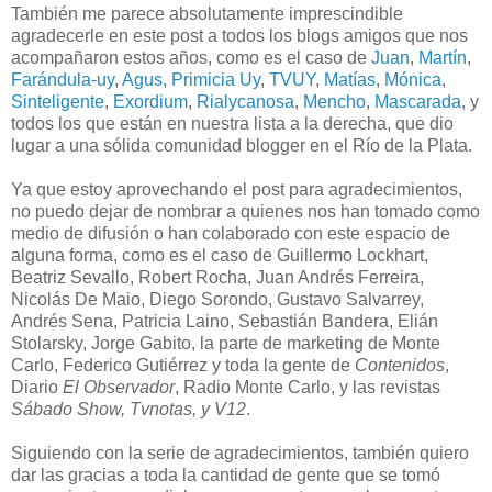
También me parece absolutamente imprescindible
agradecerle en este post a todos los blogs amigos que nos
acompañaron estos años, como es el caso de
Juan
,
Martín
,
Farándula-uy
,
Agus
,
Primicia Uy
,
TVUY
,
Matías
,
Mónica
,
Sinteligente
,
Exordium
,
Rialycanosa
,
Mencho
,
Mascarada
, y
todos los que están en nuestra lista a la derecha, que dio
lugar a una sólida comunidad blogger en el Río de la Plata.
Ya que estoy aprovechando el post para agradecimientos,
no puedo dejar de nombrar a quienes nos han tomado como
medio de difusión o han colaborado con este espacio de
alguna forma, como es el caso de Guillermo Lockhart,
Beatriz Sevallo, Robert Rocha, Juan Andrés Ferreira,
Nicolás De Maio, Diego Sorondo, Gustavo Salvarrey,
Andrés Sena, Patricia Laino, Sebastián Bandera, Elián
Stolarsky, Jorge Gabito, la parte de marketing de Monte
Carlo, Federico Gutiérrez y toda la gente de
Contenidos
,
Diario
El Observador
, Radio Monte Carlo, y las revistas
Sábado Show, Tvnotas, y V12
.
Siguiendo con la serie de agradecimientos, también quiero
dar las gracias a toda la cantidad de gente que se tomó