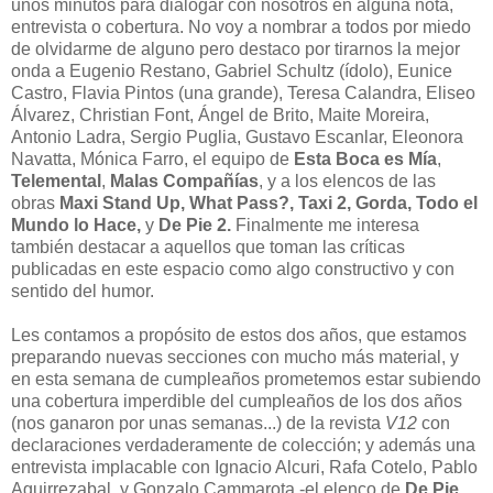
unos minutos para dialogar con nosotros en alguna nota,
entrevista o cobertura. No voy a nombrar a todos por miedo
de olvidarme de alguno pero destaco por tirarnos la mejor
onda a Eugenio Restano, Gabriel Schultz (ídolo), Eunice
Castro, Flavia Pintos (una grande), Teresa Calandra, Eliseo
Álvarez, Christian Font, Ángel de Brito, Maite Moreira,
Antonio Ladra, Sergio Puglia, Gustavo Escanlar, Eleonora
Navatta, Mónica Farro, el equipo de
Esta Boca es Mía
,
Telemental
,
Malas Compañías
, y a los elencos de las
obras
Maxi Stand Up, What Pass?, Taxi 2, Gorda, Todo el
Mundo lo Hace,
y
De Pie 2.
Finalmente me interesa
también destacar a aquellos que toman las críticas
publicadas en este espacio como algo constructivo y con
sentido del humor.
Les contamos a propósito de estos dos años, que estamos
preparando nuevas secciones con mucho más material, y
en esta semana de cumpleaños prometemos estar subiendo
una cobertura imperdible del cumpleaños de los dos años
(nos ganaron por unas semanas...) de la revista
V12
con
declaraciones verdaderamente de colección; y además una
entrevista implacable con Ignacio Alcuri, Rafa Cotelo, Pablo
Aguirrezabal, y Gonzalo Cammarota -el elenco de
De Pie