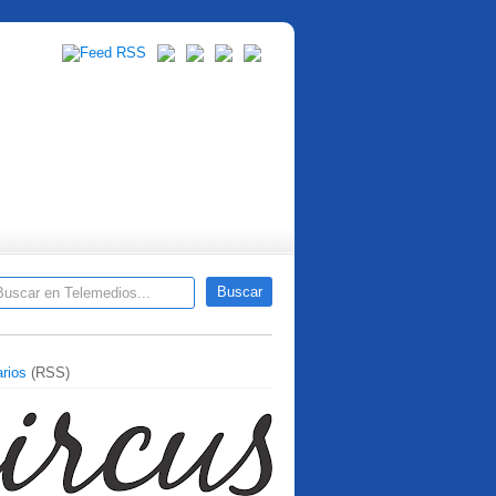
rios
(RSS)