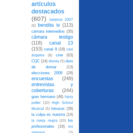
artículos
destacados
(607)
balance 2007
bendita tv
(113)
(6)
cámara telemedios
(30)
cámara testigo
(118)
canal 13
(153)
canal 9
(18)
casi
cine
(63)
ángeles
(8)
CQC
(14)
duro
disney
(5)
de domar
(13)
elecciones 2009
(28)
encuestas
(249)
entrevistas y
coberturas
(244)
gran hermano
(48)
harry
potter
(10)
High School
intrusos
(39)
Musical
(5)
la culpa es nuestra
(14)
los
la oveja negra
(10)
profesionales
(19)
los
simpson
(3)