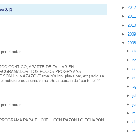
►
201
las
0:43
►
201
►
201
►
200
▼
200
►
d
por el autor.
►
n
DO CONTIGO, APARTE DE FALLAR EN
►
o
PROGRAMADOR. LOS POCOS PROGRAMAS
 UN MAZAZO (Carballo´s inn, playa bar, etc) solo se
►
s
l noticiero es aburridísimo. Se acuerdan de "punto je" ?
►
a
►
ju
►
ju
por el autor.
►
m
ROGRAMA PARA EL OJE... CON RAZON LO ECHARON
►
ab
►
m