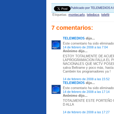
Publicado por
TELEMEDIOS
A 
Etiquetas:
montecarlo
,
teledoce
,
telefé
7 comentarios:
TELEMEDIOS
dijo...
Este comentario ha sido eliminado 
14 de febrero de 2008 a las 7:04
Anónimo dijo...
ESTOY TOTALMENTE DE ACUER
LAPROGRAMACION FALLA EL 
NACIONALES QUE MCTV POSEE SON
salva Beltrame y poco más, hasta e
Cambién los programadores ya !
14 de febrero de 2008 a las 15:52
TELEMEDIOS
dijo...
Este comentario ha sido eliminado 
14 de febrero de 2008 a las 17:14
Anónimo dijo...
TOTALMENTE ESTE PORTEÑO P
D ALLA
14 de febrero de 2008 a las 17:27