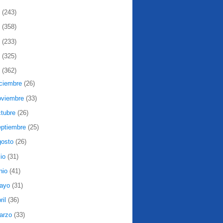
2
(243)
1
(358)
0
(233)
9
(325)
8
(362)
iciembre
(26)
oviembre
(33)
ctubre
(26)
eptiembre
(25)
gosto
(26)
lio
(31)
nio
(41)
ayo
(31)
ril
(36)
arzo
(33)