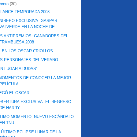
ebrero
(30)
LANCE TEMPORADA 2008
NIREPO EXCLUSIVA: GASPAR
VALVERDE EN LA NOCHE DE...
S ANTIPREMIOS: GANADORES DEL
FRAMBUESA 2008
 EN LOS OSCAR CRIOLLOS
OS PERSONAJES DEL VERANO
IN LUGAR A DUDAS"
 MOMENTOS DE CONOCER LA MEJOR
PELÍCULA
EGÓ EL OSCAR
BERTURA EXCLUSIVA: EL REGRESO
DE HARRY
LTIMO MOMENTO: NUEVO ESCÁNDALO
EN TNU
 ÚLTIMO ECLIPSE LUNAR DE LA