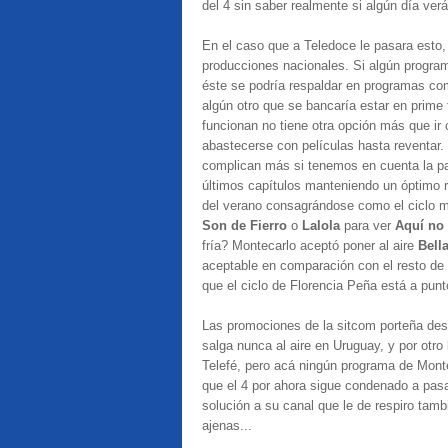
del 4 sin saber realmente si algún día verá
En el caso que a Teledoce le pasara esto,
producciones nacionales. Si algún programa
éste se podría respaldar en programas c
algún otro que se bancaría estar en prime 
funcionan no tiene otra opción más que ir
abastecerse con películas hasta reventar
complican más si tenemos en cuenta la pa
últimos capítulos manteniendo un óptimo 
del verano consagrándose como el ciclo m
Son de Fierro
o
Lalola
para ver
Aquí no 
fría? Montecarlo aceptó poner al aire
Bella
aceptable en comparación con el resto de 
que el ciclo de Florencia Peña está a pun
Las promociones de la sitcom porteña des
salga nunca al aire en Uruguay, y por otro
Telefé, pero acá ningún programa de Monte
que el 4 por ahora sigue condenado a pasar
solución a su canal que le de respiro tamb
ajenas...