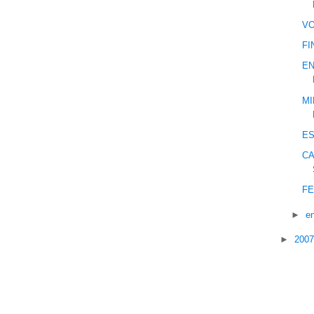
V
FI
EN
MI
E
CA
FE
►
e
►
200