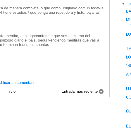
▼
f
ica de manera completa lo que como uruguayo común todavía
BA
4 tiene estudios? qué ponga una repetidora y listo, baja las
MI
LO
esta mentira, a los ignorantes,se que sos el mismo del
rgonzoso diario el pais, segui vendiendo mentiras que vas a
o terminan todos los chantas
TM
L
"S
A
blicar un comentario
LL
Inicio
Entrada más reciente
CO
Ú
EL