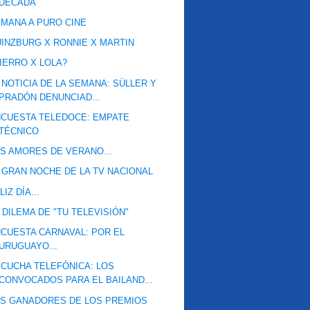
DÉCADA
MANA A PURO CINE
INZBURG X RONNIE X MARTIN
IERRO X LOLA?
 NOTICIA DE LA SEMANA: SÜLLER Y
PRADÓN DENUNCIAD...
CUESTA TELEDOCE: EMPATE
TÉCNICO
S AMORES DE VERANO...
 GRAN NOCHE DE LA TV NACIONAL
LIZ DÍA...
 DILEMA DE "TU TELEVISIÓN"
CUESTA CARNAVAL: POR EL
URUGUAYO...
CUCHA TELEFÓNICA: LOS
CONVOCADOS PARA EL BAILAND...
S GANADORES DE LOS PREMIOS