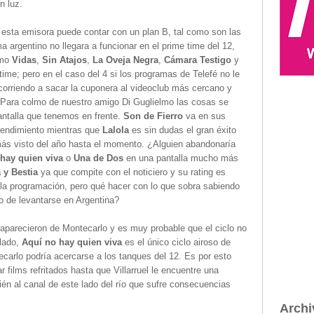
n luz.
 esta emisora puede contar con un plan B, tal como son las
 argentino no llegara a funcionar en el prime time del 12,
omo
Vidas
,
Sin Atajos
,
La Oveja Negra
,
Cámara Testigo
y
time; pero en el caso del 4 si los programas de Telefé no le
 corriendo a sacar la cuponera al videoclub más cercano y
. Para colmo de nuestro amigo Di Guglielmo
las cosas se
ntalla que tenemos en frente.
Son de Fierro
va en sus
rendimiento mientras que
Lalola
es sin dudas el gran éxito
ás visto del año hasta el momento. ¿Alguien abandonaría
hay quien viva
o
Una de Dos
en una pantalla mucho más
 y Bestia
ya que compite con el noticiero y su rating es
la programación, pero qué hacer con lo que sobra sabiendo
to de levantarse en Argentina?
aparecieron de Montecarlo y es muy probable que el ciclo no
 lado,
Aquí no hay quien viva
es el único ciclo airoso de
carlo podría acercarse a los tanques del 12. Es por esto
 films refritados hasta que Villarruel le encuentre una
ién al canal de este lado del río que sufre consecuencias
Archi