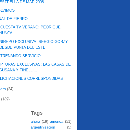
ESTRELLA DE MAR 2008
OLVIMOS
NAL DE FIERRO
CUESTA TV VERANO: PEOR QUE
NUNCA...
NIREPO EXCLUSIVA: SERGIO GORZY
DESDE PUNTA DEL ESTE
STRENANDO SERVICIO
PTURAS EXCLUSIVAS: LAS CASAS DE
SUSANA Y TINELLI...
LICITACIONES CORRESPONDIDAS
nero
(24)
7
(189)
Tags
ahora
(19)
américa
(31)
argentinización
(5)