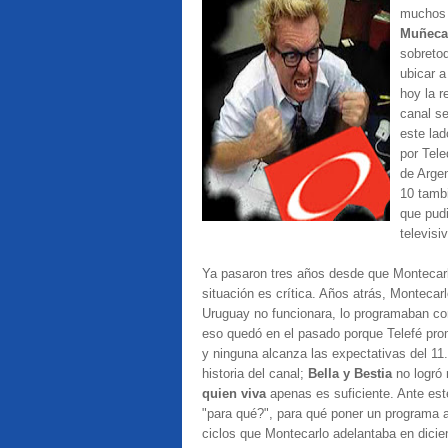
muchos l
Muñeca
sobreto
ubicar a
hoy la r
canal se
este lad
por Tele
de Argen
10 tamb
que pud
televisi
Ya pasaron tres años desde que Montecarlo
situación es crítica. Años atrás, Montecar
Uruguay no funcionara, lo programaban co
eso quedó en el pasado porque Telefé prom
y ninguna alcanza las expectativas del 11
historia del canal;
Bella y Bestia
no logró 
quien viva
apenas es suficiente. Ante est
"para qué?", para qué poner un programa a
ciclos que Montecarlo adelantaba en dicie