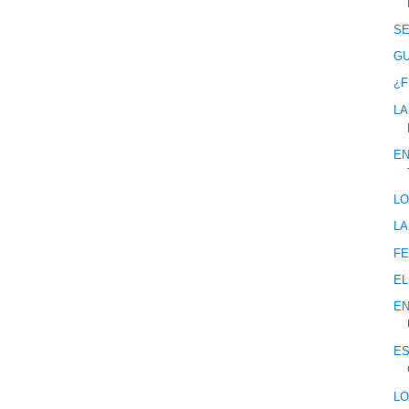
SE
GU
¿F
LA
EN
LO
LA
FE
EL
EN
ES
LO