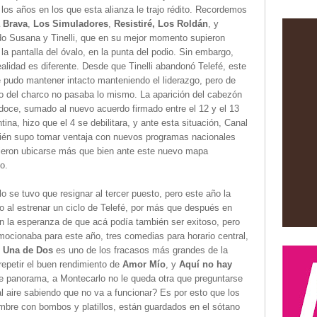
os años en los que esta alianza le trajo rédito. Recordemos
 Brava
,
Los Simuladores
,
Resistiré, Los Roldán
, y
do Susana y Tinelli, que en su mejor momento supieron
 la pantalla del óvalo, en la punta del podio. Sin embargo,
ealidad es diferente. Desde que Tinelli abandonó Telefé, este
 pudo mantener intacto manteniendo el liderazgo, pero de
o del charco no pasaba lo mismo. La aparición del cabezón
doce, sumado al nuevo acuerdo firmado entre el 12 y el 13
tina, hizo que el 4 se debilitara, y ante esta situación, Canal
ién supo tomar ventaja con nuevos programas nacionales
ieron ubicarse más que bien ante este nuevo mapa
vo.
 se tuvo que resignar al tercer puesto, pero este año la
lo al estrenar un ciclo de Telefé, por más que después en
n la esperanza de que acá podía también ser exitoso, pero
ocionaba para este año, tres comedias para horario central,
.
Una de Dos
es uno de los fracasos más grandes de la
repetir el buen rendimiento de
Amor Mío
, y
Aquí no hay
e panorama, a Montecarlo no le queda otra que preguntarse
l aire sabiendo que no va a funcionar? Es por esto que los
mbre con bombos y platillos, están guardados en el sótano