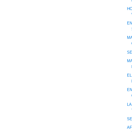
HO
EN
MA
S
MA
EL
EN
LA
S
AF