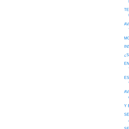
TE
AV
MO
IN
¿S
EN
E
AV
Y 
SE
S