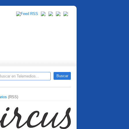
rios
(RSS)