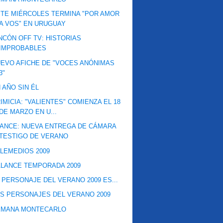
TE MIÉRCOLES TERMINA "POR AMOR
A VOS" EN URUGUAY
NCÓN OFF TV: HISTORIAS
IMPROBABLES
EVO AFICHE DE "VOCES ANÓNIMAS
3"
 AÑO SIN ÉL
IMICIA: "VALIENTES" COMIENZA EL 18
DE MARZO EN U...
ANCE: NUEVA ENTREGA DE CÁMARA
TESTIGO DE VERANO
LEMEDIOS 2009
LANCE TEMPORADA 2009
 PERSONAJE DEL VERANO 2009 ES...
S PERSONAJES DEL VERANO 2009
EMANA MONTECARLO