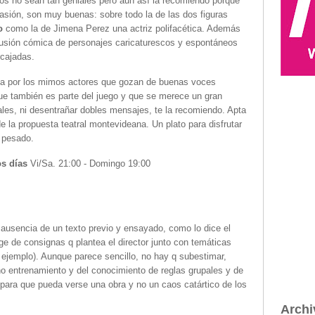
os no sean tan geniales pero aun así la recomiendo porque
asión, son muy buenas: sobre todo la de las dos figuras
o
como la de Jimena Perez una actriz polifacética. Además
a fusión cómica de personajes caricaturescos y espontáneos
rcajadas.
da por los mimos actores que gozan de buenas voces
ue también es parte del juego y que se merece un gran
ales, ni desentrañar dobles mensajes, te la recomiendo. Apta
de la propuesta teatral montevideana. Un plato para disfrutar
e pesado.
os días
Vi/Sa. 21:00 - Domingo 19:00
 ausencia de un texto previo y ensayado, como lo dice el
 de consignas q plantea el director junto con temáticas
 ejemplo). Aunque parece sencillo, no hay q subestimar,
o entrenamiento y del conocimiento de reglas grupales y de
para que pueda verse una obra y no un caos catártico de los
Archi