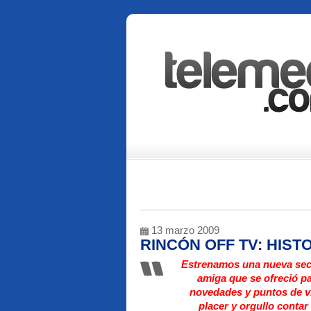
13 marzo 2009
RINCÓN OFF TV: HIS
Estrenamos una nueva secc
amiga que se ofreció p
novedades y puntos de vis
placer y orgullo contar 