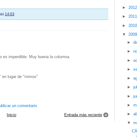
►
201
las
14:03
►
201
►
201
▼
200
►
d
►
n
do es imperdible. Muy buena la columna.
►
o
►
s
" en lugar de "mimos"
►
a
►
ju
►
ju
►
m
blicar un comentario
►
ab
Inicio
Entrada más reciente
▼
m
CÁ