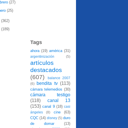
ebrero
(27)
nero
(25)
8
(362)
7
(189)
Tags
ahora
(19)
américa
(31)
argentinización
(5)
artículos
destacados
(607)
balance 2007
bendita tv
(113)
(6)
cámara telemedios
(30)
cámara testigo
(118)
canal 13
(153)
canal 9
(18)
casi
cine
(63)
ángeles
(8)
CQC
(14)
duro
disney
(5)
de domar
(13)