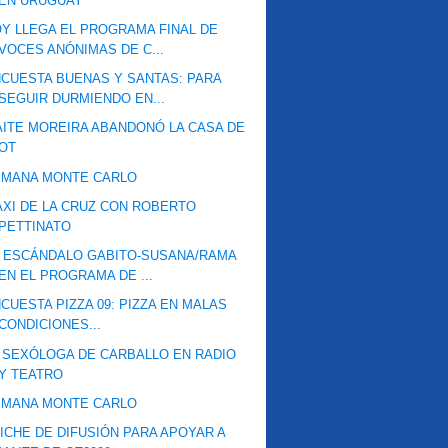
EN URUGUAY
Y LLEGA EL PROGRAMA FINAL DE
VOCES ANÓNIMAS DE C...
CUESTA BUENAS Y SANTAS: PARA
SEGUIR DURMIENDO EN...
ITE MOREIRA ABANDONÓ LA CASA DE
OT
EMANA MONTE CARLO
XI DE LA CRUZ CON ROBERTO
PETTINATO
 ESCÁNDALO GABITO-SUSANA/RAMA
EN EL PROGRAMA DE ...
CUESTA PIZZA 09: PIZZA EN MALAS
CONDICIONES...
 SEXÓLOGA DE CARBALLO EN RADIO
Y TEATRO
EMANA MONTE CARLO
ICHE DE DIFUSIÓN PARA APOYAR A