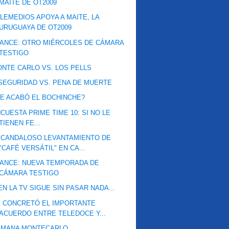
MAITE DE OT2009
LEMEDIOS APOYA A MAITE, LA
URUGUAYA DE OT2009
ANCE: OTRO MIÉRCOLES DE CÁMARA
TESTIGO
NTE CARLO VS. LOS PELLS
SEGURIDAD VS. PENA DE MUERTE
E ACABÓ EL BOCHINCHE?
CUESTA PRIME TIME 10: SI NO LE
TIENEN FE...
SCANDALOSO LEVANTAMIENTO DE
"CAFÉ VERSÁTIL" EN CA...
ANCE: NUEVA TEMPORADA DE
CÁMARA TESTIGO
EN LA TV SIGUE SIN PASAR NADA...
 CONCRETÓ EL IMPORTANTE
ACUERDO ENTRE TELEDOCE Y...
EMANA MONTECARLO