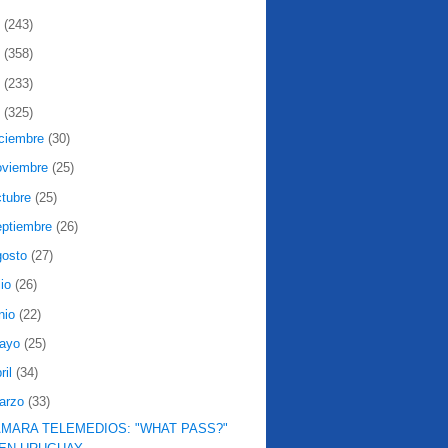
2
(243)
1
(358)
0
(233)
9
(325)
iciembre
(30)
oviembre
(25)
ctubre
(25)
eptiembre
(26)
gosto
(27)
lio
(26)
nio
(22)
ayo
(25)
ril
(34)
arzo
(33)
MARA TELEMEDIOS: "WHAT PASS?"