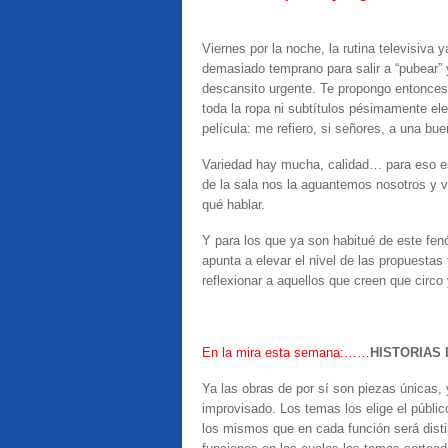
Viernes por la noche, la rutina televisiva 
demasiado temprano para salir a “pubear” 
descansito urgente. Te propongo entonces
toda la ropa ni subtítulos pésimamente el
película: me refiero, si señores, a una bue
Variedad hay mucha, calidad… para eso est
de la sala nos la aguantemos nosotros y vo
qué hablar.
Y para los que ya son habitué de este fen
apunta a elevar el nivel de las propuestas
reflexionar a aquellos que creen que circo
En la mira esta semana:……
HISTORIAS
Ya las obras de por sí son piezas únicas
improvisado. Los temas los elige el públic
los mismos que en cada función será disti