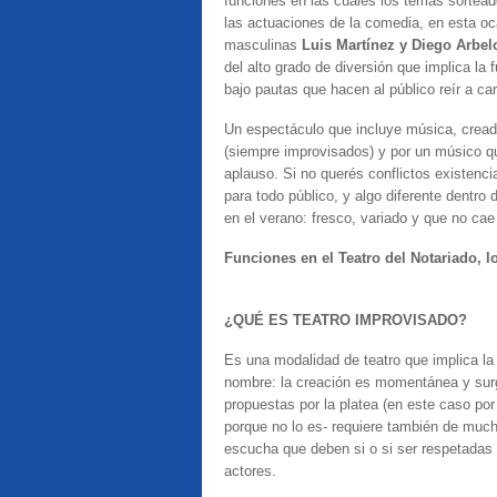
funciones en las cuales los temas sortead
las actuaciones de la comedia, en esta oc
masculinas
Luis Martínez y Diego Arbel
del alto grado de diversión que implica l
bajo pautas que hacen al público reír a ca
Un espectáculo que incluye música, crea
(siempre improvisados) y por un músico q
aplauso. Si no querés conflictos existenci
para todo público, y algo diferente dentro 
en el verano: fresco, variado y que no ca
Funciones en el Teatro del Notariado, l
¿QUÉ ES TEATRO IMPROVISADO?
Es una modalidad de teatro que implica la
nombre: la creación es momentánea y surge
propuestas por la platea (en este caso por
porque no lo es- requiere también de much
escucha que deben si o si ser respetadas 
actores.