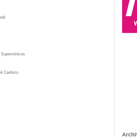
rdi
e Supersónicos
ré Cardozo
Archi