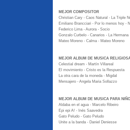
MEJOR COMPOSITOR
Christian Cary - Caos Natural - La Triple 
Emiliano Brancciari - Por lo menos hoy - 
Federico Lima - Aurora - Socio
Gonzalo Curbelo - Canarios - La Hermana
Mateo Moreno - Calma - Mateo Moreno
MEJOR ALBUM DE MUSICA RELIGIOS
Celestial dream - Martín Villareal
El movimiento - Cristo es la Respuesta
La otra cara de la moneda - Migdal
Mensajero - Angela Maria Sollazzo
MEJOR ALBUM DE MUSICA PARA NIÑ
Aldaba en el agua - Marcelo Ribeiro
Epi epi A! - Inés Saavedra
Gato Peludo - Gato Peludo
Unite a la banda - Daniel Deniesse