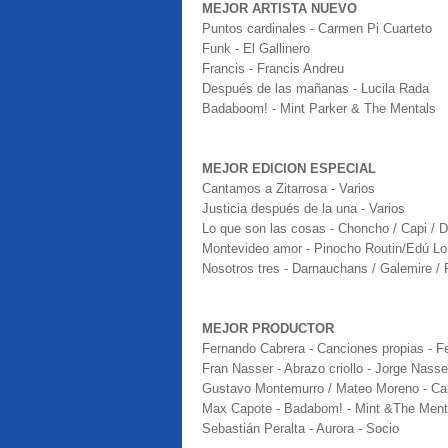
MEJOR ARTISTA NUEVO
Puntos cardinales - Carmen Pi Cuarteto
Funk - El Gallinero
Francis - Francis Andreu
Después de las mañanas - Lucila Rada
Badaboom! - Mint Parker & The Mentals
MEJOR EDICION ESPECIAL
Cantamos a Zitarrosa - Varios
Justicia después de la una - Varios
Lo que son las cosas - Choncho / Capi / 
Montevideo amor - Pinocho Routin/Edú L
Nosotros tres - Darnauchans / Galemire / 
MEJOR PRODUCTOR
Fernando Cabrera - Canciones propias - F
Fran Nasser - Abrazo criollo - Jorge Nasse
Gustavo Montemurro / Mateo Moreno - Ca
Max Capote - Badabom! - Mint &The Ment
Sebastián Peralta - Aurora - Socio