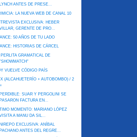
LYNCH ANTES DE PRESE...
IMICIA: LA NUEVA WEB DE CANAL 10
TREVISTA EXCLUSIVA: HEBER
VILLAR, GERENTE DE PRO...
ANCE: 50 AÑOS DE TU LADO
ANCE: HISTORIAS DE CÁRCEL
 PERLITA GRAMATICAL DE
"SHOWMATCH"
Y VUELVE CÓDIGO PAÍS
 X (ALCAHUETERÍO + AUTOBOMBO) / 2
=
PERDIBLE: SUAR Y PERGOLINI SE
PASARON FACTURA EN...
TIMO MOMENTO: MARIANO LÓPEZ
VISITA A MANU DA SIL...
NIREPO EXCLUSIVA: ANÍBAL
PACHANO ANTES DEL REGRE...