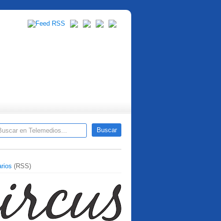
rios
(RSS)