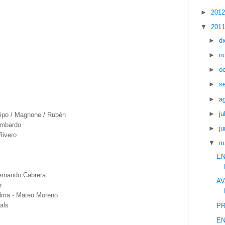
►
201
▼
201
►
d
►
n
►
o
►
s
►
a
►
ju
Dipo / Magnone / Rubén
ombardo
►
ju
Rivero
▼
m
EN
ernando Cabrera
AV
r
lma - Mateo Moreno
als
PR
EN