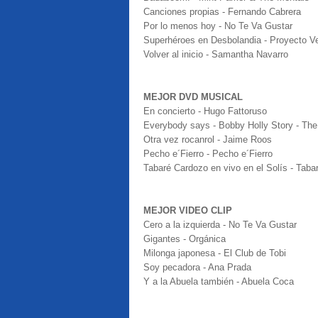
Canciones propias - Fernando Cabrera
Por lo menos hoy - No Te Va Gustar
Superhéroes en Desbolandia - Proyecto Ve
Volver al inicio - Samantha Navarro
MEJOR DVD MUSICAL
En concierto - Hugo Fattoruso
Everybody says - Bobby Holly Story - Th
Otra vez rocanrol - Jaime Roos
Pecho e´Fierro - Pecho e´Fierro
Tabaré Cardozo en vivo en el Solís - Taba
MEJOR VIDEO CLIP
Cero a la izquierda - No Te Va Gustar
Gigantes - Orgánica
Milonga japonesa - El Club de Tobi
Soy pecadora - Ana Prada
Y a la Abuela también - Abuela Coca