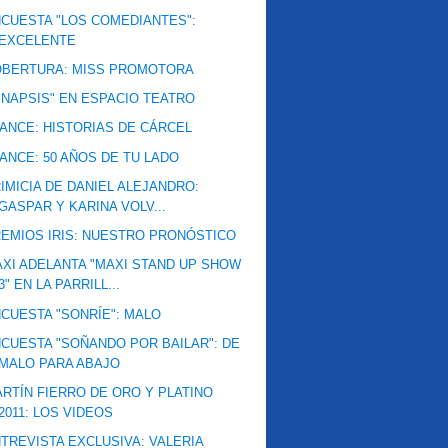
CUESTA "LOS COMEDIANTES":
EXCELENTE
OBERTURA: MISS PROMOTORA
INAPSIS" EN ESPACIO TEATRO
ANCE: HISTORIAS DE CÁRCEL
ANCE: 50 AÑOS DE TU LADO
IMICIA DE DANIEL ALEJANDRO:
GASPAR Y KARINA VOLV...
EMIOS IRIS: NUESTRO PRONÓSTICO
XI ADELANTA "MAXI STAND UP SHOW
3" EN LA PARRILL...
CUESTA "SONRÍE": MALO
CUESTA "SOÑANDO POR BAILAR": DE
MALO PARA ABAJO
RTÍN FIERRO DE ORO Y PLATINO
2011: LOS VIDEOS
TREVISTA EXCLUSIVA: VALERIA