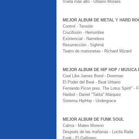
Vuela más alto - Urbano Moraes
MEJOR ALBUM DE METAL Y HARD RO
Control - Tensión
Crucifixión - Herrumbre
Existencial - Nameless
Resurrección - Sighmä
Teatro de marionetas - Richard Wizard
MEJOR ALBUM DE HIP HOP / MUSICA
Cool Like James Bond - Doorman
El Poder del Beat - Beat Urbano
Fernando Picon pres. The Lotus Spirit" - 
Haribol - Daniel "Tatita" Märquez
Sistema HipHop - Undergrace
MEJOR ALBUM DE FUNK SOUL
Calma - Mateo Moreno
Después de las mañanas - Lucila Rada
Funk - El Gallinero