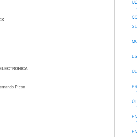
ÚL
CO
CK
SE
MO
ES
 ELECTRONICA
ÚL
PR
Fernando Picon
ÚL
EN
EN