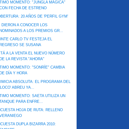
TIMO MOMENTO: "JUNGLA MÁGICA"
CON FECHA DE ESTRENO
BERTURA: 20 AÑOS DE 'PERFIL GYM'
 DIERON A CONOCER LOS
NOMINADOS A LOS PREMIOS GR...
NTE CARLO TV FESTEJA EL
REGRESO SE SUSANA
TÁ A LA VENTA EL NUEVO NÚMERO
DE LA REVISTA "AHORA"
TIMO MOMENTO: "SONRÍE" CAMBIA
DE DÍA Y HORA
IMICIA ABSOLUTA: EL PROGRAMA DEL
'LOCO' ABREU YA...
TIMO MOMENTO: SAETA UTILIZA UN
TANQUE PARA ENFRE...
CUESTA HOJA DE RUTA: RELLENO
VERANIEGO
CUESTA DUPLA BIZARRA 2010: