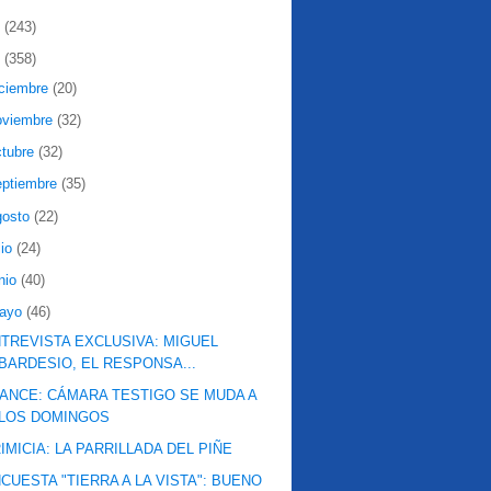
2
(243)
1
(358)
iciembre
(20)
oviembre
(32)
ctubre
(32)
eptiembre
(35)
gosto
(22)
lio
(24)
nio
(40)
ayo
(46)
TREVISTA EXCLUSIVA: MIGUEL
BARDESIO, EL RESPONSA...
ANCE: CÁMARA TESTIGO SE MUDA A
LOS DOMINGOS
IMICIA: LA PARRILLADA DEL PIÑE
CUESTA "TIERRA A LA VISTA": BUENO