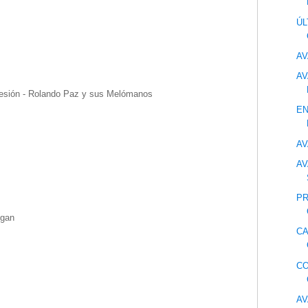
Ú
AV
AV
resión - Rolando Paz y sus Melómanos
EN
AV
AV
PR
igan
CA
CO
AV