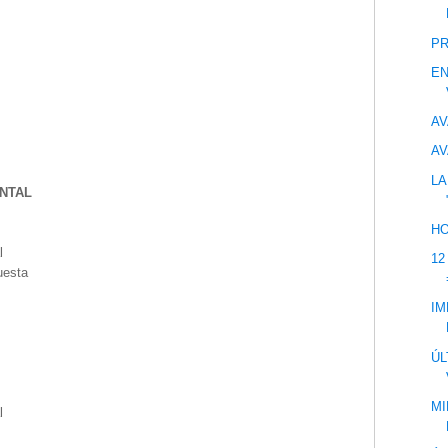
PR
EN
AV
AV
LA
NTAL
HO
l
12
uesta
IM
ÚL
MI
l