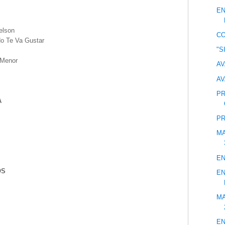
EN
Nelson
C
No Te Va Gustar
"S
 Menor
AV
AV
PR
A
PR
MA
EN
OS
EN
MA
EN