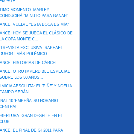
EMPATE
LTIMO MOMENTO: MARLEY
CONDUCIRÁ "MINUTO PARA GANAR"
ANCE: VUELVE "ESTA BOCA ES MÍA"
ANCE: HOY SE JUEGA EL CLÁSICO DE
LA COPA MONTE C...
TREVISTA EXCLUSIVA: RAPHAEL
DUFORT MÁS POLÉMICO ...
ANCE: HISTORIAS DE CÁRCEL
ANCE: OTRO IMPERDIBLE ESPECIAL
SOBRE LOS 50 AÑOS...
IMICIA ABSOLUTA: EL 'PIÑE' Y NOELIA
CAMPO SERÁN ...
NAL 10 'EMPEÑA' SU HORARIO
CENTRAL
BERTURA: GRAN DESFILE EN EL
CLUB
ANCE: EL FINAL DE GH2011 PARA