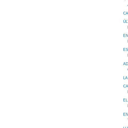
C
ÚL
E
ES
AD
LA
CA
EL
EN