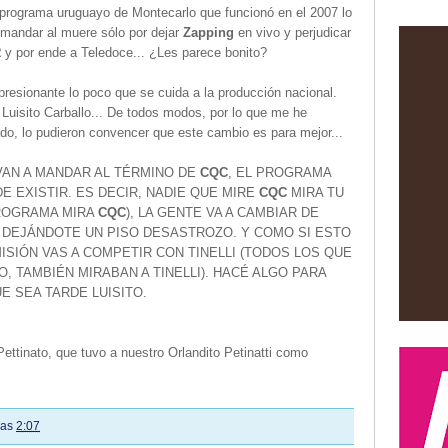
 programa uruguayo de Montecarlo que funcionó en el 2007 lo
 mandar al muere sólo por dejar
Zapping
en vivo y perjudicar
R
y por ende a Teledoce... ¿Les parece bonito?
resionante lo poco que se cuida a la producción nacional.
Luisito Carballo... De todos modos, por lo que me he
do, lo pudieron convencer que este cambio es para mejor...
VAN A MANDAR AL TÉRMINO DE
CQC
, EL PROGRAMA
 EXISTIR. ES DECIR, NADIE QUE MIRE
CQC
MIRA TU
PROGRAMA MIRA
CQC
), LA GENTE VA A CAMBIAR DE
 DEJÁNDOTE UN PISO DESASTROZO. Y COMO SI ESTO
SIÓN VAS A COMPETIR CON TINELLI (TODOS LOS QUE
, TAMBIÉN MIRABAN A TINELLI). HACÉ ALGO PARA
E SEA TARDE LUISITO.
Pettinato, que tuvo a nuestro Orlandito Petinatti como
las
2:07