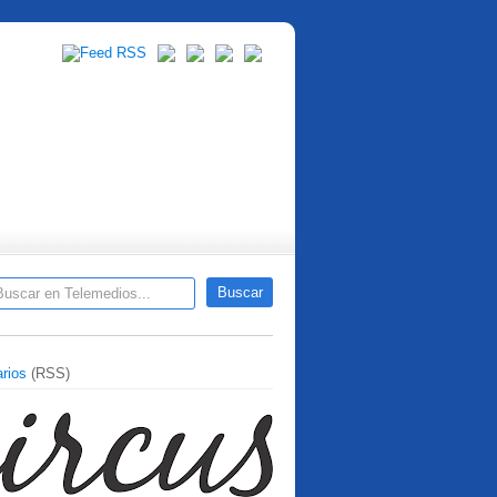
rios
(RSS)