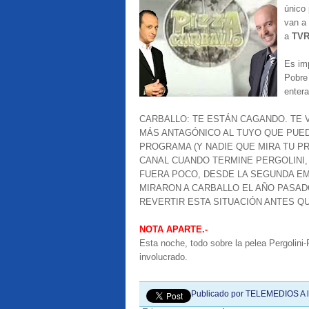
único
van a
a
TV
Es imp
Pobre 
entera
CARBALLO: TE ESTÁN CAGANDO. TE 
MÁS ANTAGÓNICO AL TUYO QUE PUEDE
PROGRAMA (Y NADIE QUE MIRA TU 
CANAL CUANDO TERMINE PERGOLINI,
FUERA POCO, DESDE LA SEGUNDA EMI
MIRARON A CARBALLO EL AÑO PASADO
REVERTIR ESTA SITUACIÓN ANTES QU
NOTA APARTE.-
Esta noche, todo sobre la pelea Pergolini-
involucrado.
Publicado por
TELEMEDIOS
A 