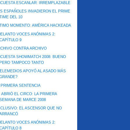
CUESTA ESCANLAR: IRREMPLAZABLE
S ESPAÑOLES INVADIERON EL PRIME
TIME DEL 10
TIMO MOMENTO: AMÉRICA HACKEADA
ELANTO VOCES ANÓNIMAS 2:
CAPÍTULO 9
CHIVO CONTRA ARCHIVO
CUESTA SHOWMATCH 2008: BUENO
PERO TAMPOCO TANTO
ELEMEDIOS APOYÓ AL ASADO MÁS
GRANDE?
 PRIMERA SENTENCIA
 ABRIÓ EL CIRCO: LA PRIMERA
SEMANA DE MARCE 2008
CLUSIVO: EL ASCENSOR QUE NO
ARRANCÓ
ELANTO VOCES ANÓNIMAS 2:
CAPÍTULO 8