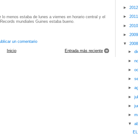
►
201
►
201
or lo menos estaba de lunes a viernes en horario central y el
te Records mundiales Guines estaba bueno.
►
201
►
200
blicar un comentario
▼
200
Inicio
Entrada más reciente
►
d
►
n
►
o
►
s
►
a
►
ju
►
ju
►
m
▼
ab
EL