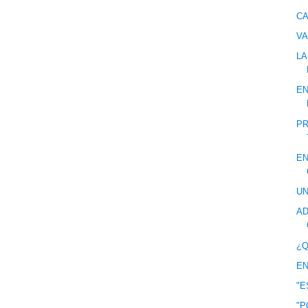
CA
VA
LA
E
PR
EN
U
AD
¿Q
EN
"E
"P