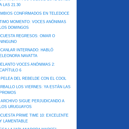
A LAS 21.30
AMBIOS CONFIRMADOS EN TELEDOCE
TIMO MOMENTO: VOCES ANÓNIMAS
LOS DOMINGOS
NCUESTA REGRESOS: OMAR O
NINGUNO
CANLAR INTERNADO: HABLÓ
ELEONORA NAVATTA
ELANTO VOCES ANÓNIMAS 2:
CAPÍTULO 6
 PELEA DEL REBELDE CON EL COOL
RBALLO LOS VIERNES: YA ESTÁN LAS
PROMOS
 ARCHIVO SIGUE PERJUDICANDO A
LOS URUGUAYOS
CUESTA PRIME TIME 10: EXCELENTE
Y LAMENTABLE