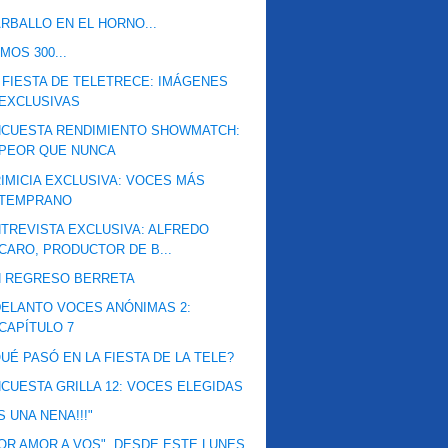
RBALLO EN EL HORNO...
MOS 300...
 FIESTA DE TELETRECE: IMÁGENES
EXCLUSIVAS
NCUESTA RENDIMIENTO SHOWMATCH:
PEOR QUE NUNCA
IMICIA EXCLUSIVA: VOCES MÁS
TEMPRANO
TREVISTA EXCLUSIVA: ALFREDO
CARO, PRODUCTOR DE B...
N REGRESO BERRETA
ELANTO VOCES ANÓNIMAS 2:
CAPÍTULO 7
UÉ PASÓ EN LA FIESTA DE LA TELE?
CUESTA GRILLA 12: VOCES ELEGIDAS
S UNA NENA!!!"
OR AMOR A VOS", DESDE ESTE LUNES