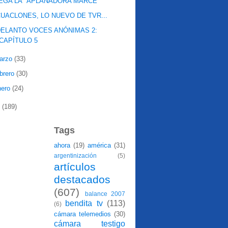
EGA LA "APLANADORA MARCE"
UACLONES, LO NUEVO DE TVR...
ELANTO VOCES ANÓNIMAS 2:
CAPÍTULO 5
arzo
(33)
ebrero
(30)
nero
(24)
7
(189)
Tags
ahora
(19)
américa
(31)
argentinización
(5)
artículos
destacados
(607)
balance 2007
bendita tv
(113)
(6)
cámara telemedios
(30)
cámara testigo