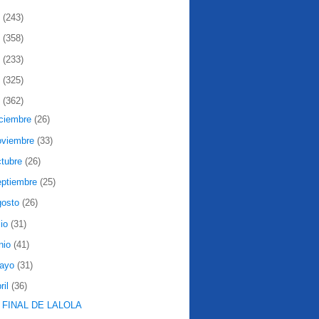
2
(243)
1
(358)
0
(233)
9
(325)
8
(362)
iciembre
(26)
oviembre
(33)
ctubre
(26)
eptiembre
(25)
gosto
(26)
lio
(31)
nio
(41)
ayo
(31)
ril
(36)
 FINAL DE LALOLA