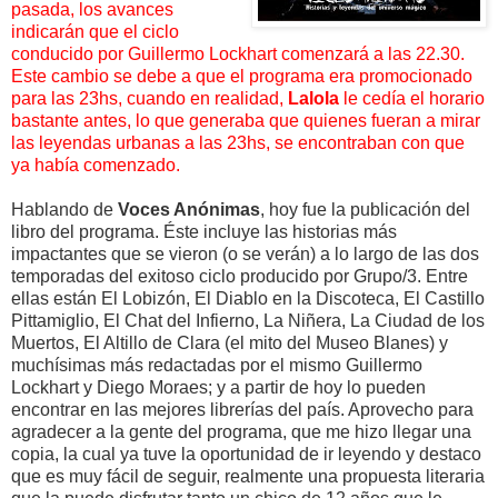
pasada, los avances
indicarán que el ciclo
conducido por Guillermo Lockhart comenzará a las 22.30.
Este c
ambio se debe a que el programa era promocionado
para las 23hs, cuando en realidad,
Lalola
le cedía el horario
bastante antes, lo que generaba que quienes fueran a mirar
las leyendas urbanas a las 23hs, se encontraban con que
ya había comenzado.
Hablando de
Voces Anónimas
, hoy fue la publicación del
libro del programa. Éste incluye las historias más
impactantes que se vieron (o se verán) a lo largo de las dos
temporadas del exitoso ciclo producido por Grupo/3. Entre
ellas están El Lobizón, El Diablo en la Discoteca, El Castillo
Pittamiglio, El Chat del Infierno, La Niñera, La Ciudad de los
Muertos, El Altillo de Clara (el mito del Museo Blanes) y
muchísimas más redactadas por el mismo Guillermo
Lockhart y Diego Moraes; y a partir de hoy lo pueden
encontrar en las mejores librerías del país. Aprovecho para
agradecer a la gente del programa, que me hizo llegar una
copia, la cual ya tuve la oportunidad de ir leyendo y destaco
que es muy fácil de seguir, realmente una propuesta literaria