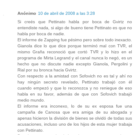
Anónimo
10 de abril de 2008 a las 3:28
Si creés que Pettinato habla por boca de Gvirtz no
entendiste nada, si algo de bueno tiene Pettinato es que no
habla por boca de nadie.
El informe de Zapping fue pésimo pero sobre todo inexacto.
Gianola dice lo que dice porque terminó mal con TVR, el
mismo Graña reconoció que cortó TVR y lo hizo en el
programa de Mirta Legrand y el canal nunca lo negó, es un
hecho que no discute nadie excepto Gianola, Pergolini y
Rial por su bronca hacia Gvirtz.
Con respecto a la amistad con Sofovich no es tal y ahí no
hay ningún secreto revelado, Pettinato trabajó con él
cuando empezó y que lo reconozca y no reniegue de eso
habla en su favor, además de que con Sofovich trabajó
medio mundo.
El informe era inconexo, lo de su ex esposa fue una
campaña de Canosa que era amiga de su abogada y
apenas hicieron la división de bienes se olvidó de todas sus
acusaciones, incluso uno de los hijos de esta mujer trabaja
con Pettinato.