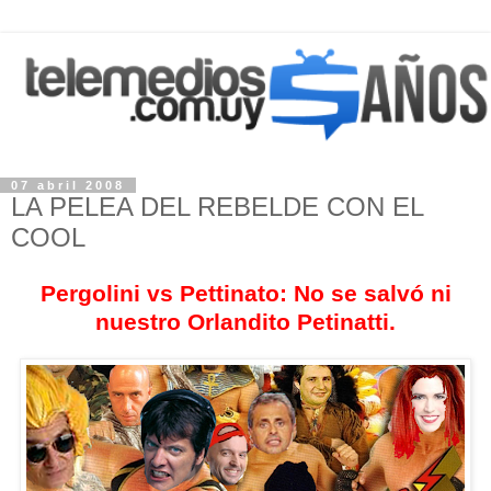
07 abril 2008
LA PELEA DEL REBELDE CON EL
COOL
Pergolini vs Pettinato: No se salvó ni
nuestro Orlandito Petinatti.