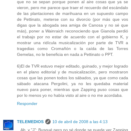
que no se sepan porque ponen al aire cosas que ya se
vieron, pero me parece que traer el recuerdo del escándalo
de las plantaciones de marihuana en un supuesto campo
de Pettinato, meterse con su divorcio (por más que vos
digas que la abogada sea amiga de Canosa y no sé que
más), poner a Wainraich reconociendo que Gianola perdió
el trabajo por no estar de acuerdo con el gobierno K, y
mostrar una ridícula musicalización por parte de TVR a
tragedias como Cromañón o la caída de las Torres
Gemelas, no le beneficia en nada a Pettinato o PPT.
6)El de TVR estuvo mejor editado, guinado, y mejor logrado
en el plano editorial y de musicalización, pero mostraron
cosas que las ponen todos los sábados, ya que como cada
sábado atacana Pergolini, ya no les quedaba material
nuevo para poner, mientras que Zapping puso cosas que
por lo menos yo no había visto al aire o no me acordaba.
Responder
TELEMEDIOS
10 de abril de 2008 a las 4:13
...Ah, y "J": Busqué pero no sé donde se puede ver Zapping