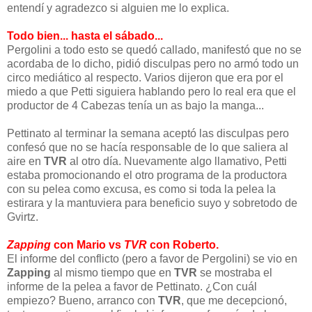
entendí y agradezco si alguien me lo explica.
Todo bien... hasta el sábado...
Pergolini a todo esto se quedó callado, manifestó que no se
acordaba de lo dicho, pidió disculpas pero no armó todo un
circo mediático al respecto. Varios dijeron que era por el
miedo a que Petti siguiera hablando pero lo real era que el
productor de 4 Cabezas tenía un as bajo la manga...
Pettinato al terminar la semana aceptó las disculpas pero
confesó que no se hacía responsable de lo que saliera al
aire en
TVR
al otro día. Nuevamente algo llamativo, Petti
estaba promocionando el otro programa de la productora
con su pelea como excusa, es como si toda la pelea la
estirara y la mantuviera para beneficio suyo y sobretodo de
Gvirtz.
Zapping
con Mario vs
TVR
con Roberto.
El informe del conflicto (pero a favor de Pergolini) se vio en
Zapping
al mismo tiempo que en
TVR
se mostraba el
informe de la pelea a favor de Pettinato. ¿Con cuál
empiezo? Bueno, arranco con
TVR
, que me decepcionó,