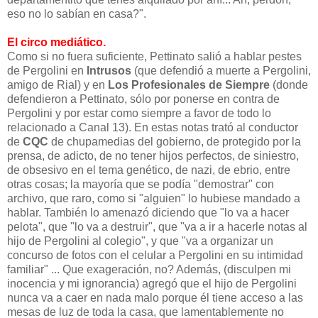
eso no lo sabían en casa?".
El circo mediático.
Como si no fuera suficiente, Pettinato salió a hablar pestes
de Pergolini en
Intrusos
(que defendió a muerte a Pergolini,
amigo de Rial) y en
Los Profesionales de Siempre
(donde
defendieron a Pettinato, sólo por ponerse en contra de
Pergolini y por estar como siempre a favor de todo lo
relacionado a Canal 13). En estas notas trató al conductor
de
CQC
de chupamedias del gobierno, de protegido por la
prensa, de adicto, de no tener hijos perfectos, de siniestro,
de obsesivo en el tema genético, de nazi, de ebrio, entre
otras cosas; la mayoría que se podía "demostrar" con
archivo, que raro, como si "alguien" lo hubiese mandado a
hablar. También lo amenazó diciendo que "lo va a hacer
pelota", que "lo va a destruir", que "va a ir a hacerle notas al
hijo de Pergolini al colegio", y que "va a organizar un
concurso de fotos con el celular a Pergolini en su intimidad
familiar" ... Que exageración, no? Además, (disculpen mi
inocencia y mi ignorancia) agregó que el hijo de Pergolini
nunca va a caer en nada malo porque él tiene acceso a las
mesas de luz de toda la casa, que lamentablemente no