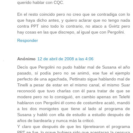
querido hablar con CQC.
En el resto coincido pero no creo que se contradiga con lo
que haya dicho antes, y quiero aclarar que no tengo nada
contra PPT sino todo lo contrario, no ataco a Gvirtz pero
hay cosas en las que discrepo, al igual que con Pergolini.
Responder
Anónimo
12 de abril de 2008 a las 4:06
Decís que Pergolini no pudo hablar mal de Susana el año
pasado, sí podía pero no se animó, ese fue el ejemplo
perfecto de una agachada, Pettinato sigue hablando mal de
Tinelli a pesar de estar en el mismo canal, el mismo Suar
reconoció que tuvo charlas con él para tratar de que se
modere pero no lo consiguió, en cambio apenas en Telefé
hablaron con Pergolini él como de costumbre acató, mandó
a los dos monigotes que tiene al lado al programa de
Susana y habló con ella de estudio a estudio después de
años de bardearla y nunca más la criticó.
Y claro que después de que les tijeretearon el programa
PPT se fue, lo grave hubiera sido que aceptaran la censura