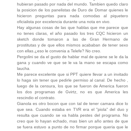
hubieran pasado por nada del mundo. Tambien quedo claro
la posicion de los panelistas de Duro de Domar quienes le
hicieron preguntas para nada comodas al piquetero
oficialista por excelencia durante una nota en vivo.
Hay algunas cosas de las que hablas que me parece que
no tenes claras, el año pasado los tres CQC hicieron un
sketch donde tomaron a las de Gran Hermano de
prostitutas y de que ellos mismos acababan de tener sexo
con ellas.¿eso le convenia a Telefe? No creo.
Pergolini se da el gusto de hablar mal de quiene se le da la
gana y cuando ve que se le va la mano se escapa como
laucha.
Me parece excelente que si PPT quiere llevar a un invitado
lo haga sin tener que pedirle permiso al canal. De hecho ,
luego de la censura, los que se fueron de America fueron
los dos programas de Gvirtz, no es que America les
rescindio el contrato.
Gianola es otro bocon que con tal de tener camara dice lo
que sea. Cuando estaba en TVR era el "piola" del duo y
resulta que cuando se va habla pestes del programa. No
creo que lo hayan echado, mas bien un año antes de que
se fuera estuvo a punto de no firmar porque queria que le