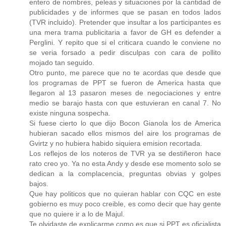
entero de nombres, peleas y situaciones por la cantidad de
publicidades y de informes que se pasan en todos lados
(TVR incluido). Pretender que insultar a los participantes es
una mera trama publicitaria a favor de GH es defender a
Perglini. Y repito que si el criticara cuando le conviene no
se veria forsado a pedir disculpas con cara de pollito
mojado tan seguido.
Otro punto, me parece que no te acordas que desde que
los programas de PPT se fueron de America hasta que
llegaron al 13 pasaron meses de negociaciones y entre
medio se barajo hasta con que estuvieran en canal 7. No
existe ninguna sospecha.
Si fuese cierto lo que dijo Bocon Gianola los de America
hubieran sacado ellos mismos del aire los programas de
Gvirtz y no hubiera habido siquiera emision recortada.
Los reflejos de los noteros de TVR ya se destiñeron hace
rato creo yo. Ya no esta Andy y desde ese momento solo se
dedican a la complacencia, preguntas obvias y golpes
bajos.
Que hay politicos que no quieran hablar con CQC en este
gobierno es muy poco creible, es como decir que hay gente
que no quiere ir a lo de Majul.
Te olvidaste de explicarme como es que si PPT es oficialista