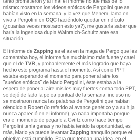
tanto prometieron y al final el informe no fue más de lo
mismo: mostraron los videos eróticos de Pergolini que se
habían visto en la semana, y la vez que Menem llama en
vivo a Pergolini en
CQC
haciéndolo quedar en ridículo
(¿cuantas veces mostraron esto ya?), me gustaría saber que
haría la ingeniosa dupla Wainraich-Schultz ante esa
situación.
El informe de
Zapping
es el as en la maga de Pergo que les
comentaba hoy, el informe fue muchísimo más fuerte y cruel
que el de
TVR,
y probablemente el más logrado que haya
hecho este programa hasta el momento. Así como PPT
estaba esperando el momento para poner al aire los
"sueños eróticos" de Mario Pergolini, éste estaba a la
espera de poner al aire misiles muy fuertes contra todo PPT,
se dejó de lado la pelea puntual de la semana, incluso no
se mostraron nunca las palabras de Pergolini que habían
ofendido a Robert (lo referido al avance genético y a su hija
nunca apareció en el informe), ya nada importaba porque
era el momento de pegarle a Gvirtz como hace tiempo
Pergolini tenía ganas y no había tenido la oportunidad, es
más, Mario ya puede levantar
Zapping
tranquilo porque el
objetivo está cumplido. Para que tengan una idea, en el