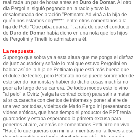
realizada un par de horas antes en
Duro de Domar
. Al otro
día Pergolini siguió pegando en la radio y tuvo la
desafortunada declaración "Pettinato: Adiviná a la hija de
quién nos estamos cog*****", entre otros comentarios a la
hija de Petti "Que piba guarra...", a raíz de que el conductor
de
Duro de Domar
había dicho en una nota que los hijos
de Pergolini y Tinelli lo admiraban a él.
La respuesta.
Supongo que sobra ya a esta altura que me ponga el disfraz
de juez acusador y señale lo mal que estuvo Pergolini en
hablar así de la hija de Pettinato (que está más buena que
el dulce de leche), pero Pettinato no se puede sorprender de
esto siendo humorista y habiendo dicho cosas muchísimo
peor a lo largo de su carrera. De todos modos esto le vino
"al pelo" a Gvirtz (valga la contradicción) para salir a matar
al sr cucaracha con cientos de informes y poner al aire de
una vez por todas, videitos de Mario Pergolini presentando
videos eróticos, que hace tiempo el productor de PPT tenía
guardados y estaba esperando la primera excusa para
ponerlos al aire, además de comentarios Petti hizo en vivo:
"Hacé lo que quieras con mi hija, mientras no la lleves a ese
departamentito que tenés alquilado por ahí... Ah, perdón,