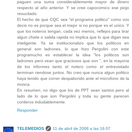
paguen una suma considerablemente mayor de dinero
respecto al año anterior. Y se cree capocomico ese piojo
resucitado.
El hecho de que CQC sea "el programa politico" como vos
decis no es porque sea el mejor si no porque es el unico. Y
que los noteros tengan, cada vez menos, reflejos para tirar
algun chiste o salida rapida no implica que lo que digan sea
inteligente. Ya se institucionalizo que los politicos en
general son ladrones, lo que hizo Pergolini con este
programucho es establecer la idea "los politicos son
ladrones pero vean que graciosos que son ", en la mayoria
de los informes tanto el notero como el entrevistado
terminan riendose juntos. No creo que nunca algun politico
haya tenido que correr despaborido ante el microfono de la
mosca.
En resumen, no digo que los de PPT sean santos pero al
lado de lo que son Pergolini y toda su gente parecen
corderos indudablemente.
Responder
TELEMEDIOS
11 de abril de 2008 a las 16:07