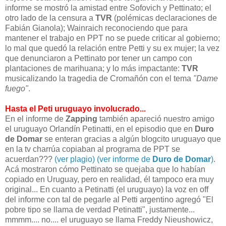
informe se mostró la amistad entre Sofovich y Pettinato; el
otro lado de la censura a
TVR
(polémicas declaraciones de
Fabián Gianola); Wainraich reconociendo que para
mantener el trabajo en PPT no se puede criticar al gobierno;
lo mal que quedó la relación entre Petti y su ex mujer; la vez
que denunciaron a Pettinato por tener un campo con
plantaciones de marihuana; y lo más impactante:
TVR
musicalizando la tragedia de Cromañón con el tema
"Dame
fuego"
.
Hasta el Peti uruguayo involucrado...
En el informe de
Zapping
también apareció nuestro amigo
el uruguayo Orlandín Petinatti, en el episodio que en
Duro
de Domar
se enteran gracias a algún blogcito uruguayo que
en la tv charrúa copiaban al programa de PPT se
acuerdan???
(ver plagio)
(ver informe de
Duro de Domar
)
.
Acá mostraron cómo Pettinato se quejaba que lo habían
copiado en Uruguay, pero en realidad, él tampoco era muy
original... En cuanto a Petinatti (el uruguayo) la voz en off
del informe con tal de pegarle al Petti argentino agregó "El
pobre tipo se llama de verdad Petinatti", justamente...
mmmm.... no.... el uruguayo se llama Freddy Nieushowicz,