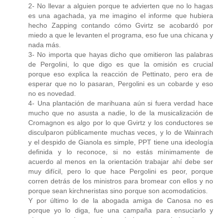
2- No llevar a alguien porque te advierten que no lo hagas
es una agachada, ya me imagino el informe que hubiera
hecho Zapping contando cómo Gvirtz se acobardó por
miedo a que le levanten el programa, eso fue una chicana y
nada más.
3- No importa que hayas dicho que omitieron las palabras
de Pergolini, lo que digo es que la omisión es crucial
porque eso explica la reacción de Pettinato, pero era de
esperar que no lo pasaran, Pergolini es un cobarde y eso
no es novedad.
4- Una plantación de marihuana aún si fuera verdad hace
mucho que no asusta a nadie, lo de la musicalización de
Cromagnon es algo por lo que Gvirtz y los conductores se
disculparon públicamente muchas veces, y lo de Wainrach
y el despido de Gianola es simple, PPT tiene una ideología
definida y lo reconoce, si no estás mínimamente de
acuerdo al menos en la orientación trabajar ahí debe ser
muy difícil, pero lo que hace Pergolini es peor, porque
corren detrás de los ministros para bromear con ellos y no
porque sean kirchneristas sino porque son acomodaticios.
Y por último lo de la abogada amiga de Canosa no es
porque yo lo diga, fue una campaña para ensuciarlo y