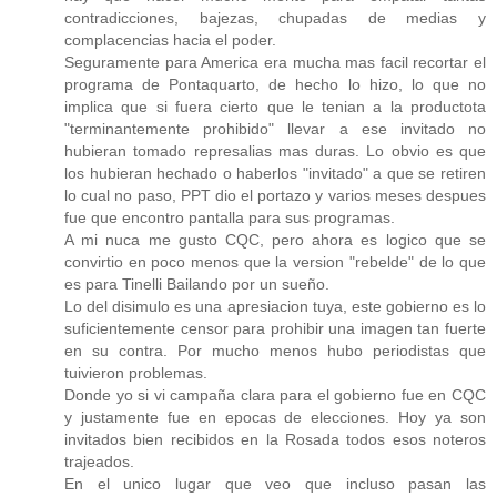
contradicciones, bajezas, chupadas de medias y
complacencias hacia el poder.
Seguramente para America era mucha mas facil recortar el
programa de Pontaquarto, de hecho lo hizo, lo que no
implica que si fuera cierto que le tenian a la productota
"terminantemente prohibido" llevar a ese invitado no
hubieran tomado represalias mas duras. Lo obvio es que
los hubieran hechado o haberlos "invitado" a que se retiren
lo cual no paso, PPT dio el portazo y varios meses despues
fue que encontro pantalla para sus programas.
A mi nuca me gusto CQC, pero ahora es logico que se
convirtio en poco menos que la version "rebelde" de lo que
es para Tinelli Bailando por un sueño.
Lo del disimulo es una apresiacion tuya, este gobierno es lo
suficientemente censor para prohibir una imagen tan fuerte
en su contra. Por mucho menos hubo periodistas que
tuivieron problemas.
Donde yo si vi campaña clara para el gobierno fue en CQC
y justamente fue en epocas de elecciones. Hoy ya son
invitados bien recibidos en la Rosada todos esos noteros
trajeados.
En el unico lugar que veo que incluso pasan las