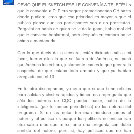
OBVIO QUE EL SKETCH ESE LE CONVENÍA A TELEFÉ! Lo
que le convenía a TLF era seguir promocionando GH hasta
donde pudiera, creo que esa prioridad es mayor a que el
público piense que las participantes son o no prostitutas.
Pergolini no habla de quien se le da la gaan, habla mal del
que le conviene hablar mal, pero después en cámara no se
anima a mantanerlo.
Con lo que decís de la censura, están diciendo más a mi
favor, fueron ellos lo que se fueron de América, no pasó
que América los echara, justamente eso es lo que geenra la
sospecha de que estaba todo armado y que ya habían
arreglado con el 13.
En lo otro discrepamos, yo creo que si uno tiene reflejos
para salidas y chistes rápidos y tienen esa repregunta que
sólo los noteros de CQC pueden hacer, habla de la
inteligencia (por lo menos periodística) de los noteros del
programa. Si en las notas terminan riéndose juntos el
notero y el político es porque los políticos no encuentran
otra salida más que reírse ante una pregunta con doble
sentido del notero; pero sí, hay políticos que no han