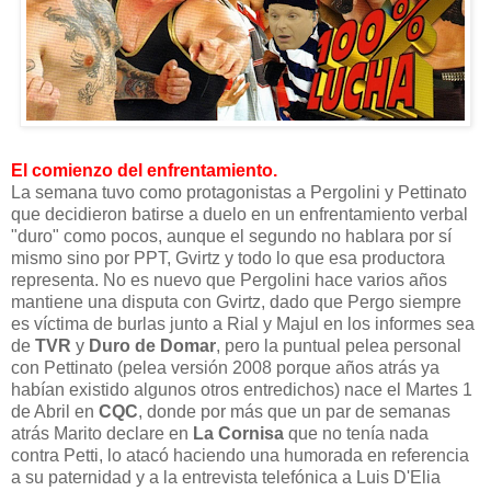
El comienzo del enfrentamiento.
La semana tuvo como protagonistas a Pergolini y Pettinato
que decidieron batirse a duelo en un enfrentamiento verbal
"duro" como pocos, aunque el segundo no hablara por sí
mismo sino por PPT, Gvirtz y todo lo que esa productora
representa. No es nuevo que Pergolini hace varios años
mantiene una disputa con Gvirtz, dado que Pergo siempre
es víctima de burlas junto a Rial y Majul en los informes sea
de
TVR
y
Duro de Domar
, pero la puntual pelea personal
con Pettinato (pelea versión 2008 porque años atrás ya
habían existido algunos otros entredichos) nace el Martes 1
de Abril en
CQC
, donde por más que un par de semanas
atrás Marito declare en
La Cornisa
que no tenía nada
contra Petti, lo atacó haciendo una humorada en referencia
a su paternidad y a la entrevista telefónica a Luis D'Elia