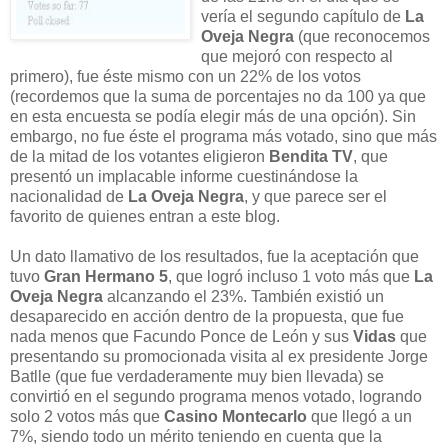
vería el segundo capítulo de
La
Oveja Negra
(que reconocemos
que mejoró con respecto al
primero), fue éste mismo con un 22% de los votos
(recordemos que la suma de porcentajes no da 100 ya que
en esta encuesta se podía elegir más de una opción). Sin
embargo, no fue éste el programa más votado, sino que más
de la mitad de los votantes eligieron
Bendita TV
, que
presentó un implacable informe cuestinándose la
nacionalidad de
La Oveja Negra
, y que parece ser el
favorito de quienes entran a este blog.
Un dato llamativo de los resultados, fue la aceptación que
tuvo
Gran Hermano 5
, que logró incluso 1 voto más que
La
Oveja Negra
alcanzando el 23%. También existió un
desaparecido en acción dentro de la propuesta, que fue
nada menos que Facundo Ponce de León y sus
Vidas
que
presentando su promocionada visita al ex presidente Jorge
Batlle (que fue verdaderamente muy bien llevada) se
convirtió en el segundo programa menos votado, logrando
solo 2 votos más que
Casino Montecarlo
que llegó a un
7%, siendo todo un mérito teniendo en cuenta que la