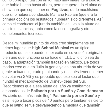
como correspondía con un formato muy diferente a todo lo
que había hecho hasta ahora, pero recuperando el alma de
showman que supo tener en
Fugitivos,
dudo muchísimo
que si lo hubiera conducido Mariana Fabiani (que era la
primera opción) los resultados hubieran sido diferentes. Así
como el conductor, el jurado también estuvo a la altura de
las circunstancias, tanto como la escenografía y otros
complementos técnicos.
Desde mi humilde punto de vista creo simplemente en
primer lugar, que
High School Musical
es un típico
producto que solo puede tener éxito en su versión original o
bien uno que funciona si se hace en EEUU, dicho sea de
paso, la adaptación también fracasó en México. De todos
modos creo que en Julio la gente ya estaba aburrida de ver
gente actuando, jurado puntuando y después tener el deber
de votar vía SMS y es probable que ese sea el factor que
hundió el megaproyecto de Disney-Ideas del Sur.
Recordemos que a esa altura del año ya estábamos
desbordados de
Bailando por un Sueño
y
Gran Hermano
.
Es cierto que más tarde llegó
Patinando por un Sueño
y
éste llegó a tocar picos de 40 puntos pero también es cierto
que el rating se fue desvaneciendo a medida que también