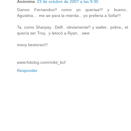
Anónimo
23 de octubre de 2007 a las 9:30
Ganoo Fernandoo!! como yo queriaa!!! y bueno..
Agustina.... me ae para la mierda... yo preferia a Sofia!!!
Ta, como Sharpay.. Delfi.. obviamente!! y walter.. pobre,, el
quería ser Troy.. y letocó a Ryan... wee
mevy bestores!!!
www.fotolog.com/mikii_bcf
Responder