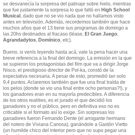
se desvanecía la sorpresa del patinaje sobre hielo, mientras
que fue justamente la sorpresa lo que faltó en
High School
Musical
, dado que no se vio nada que no hallamos visto
antes en televisión. Además, recordemos también que hace
muchos años que el 13 tiene sus programas de domingo a
las 20hs destinados al fracaso (léase,
El Gran Juego
,
Agrandadytos
,
Domínico
, etc).
Bueno, si venís leyendo hasta acá, vale la pena hacer una
breve referencia a la final del domingo. La emisión en la que
se supieron los protagonistas del film que va a dirigir Jorge
Nisco, el prestigioso director de Pol-ka, constó de la
expectativa necesaria. A pesar de esto, promedió tan solo
9,4 puntos. Aclaremos también que fue una final traída de
los pelos (donde se vio una final entre ocho personas?!), y
los ganadores eran en su mayoría predecibles. A diferencia
de los otros realities, es el jurado el que decidió los
ganadores y no el público, pero en definitiva eso no es
criticable si el formato así lo exige. Sin sorpresas los
ganadores fueron Fernando Dente (el arrogante hermano
del notero de Viviana Canosa), ganándole a Gastón Vietto
(un humilde chico del interior pero que no supo pegar una