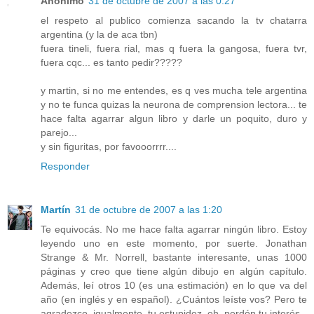
Anónimo
31 de octubre de 2007 a las 0:27
el respeto al publico comienza sacando la tv chatarra
argentina (y la de aca tbn)
fuera tineli, fuera rial, mas q fuera la gangosa, fuera tvr,
fuera cqc... es tanto pedir?????
y martin, si no me entendes, es q ves mucha tele argentina
y no te funca quizas la neurona de comprension lectora... te
hace falta agarrar algun libro y darle un poquito, duro y
parejo...
y sin figuritas, por favooorrrr....
Responder
Martín
31 de octubre de 2007 a las 1:20
Te equivocás. No me hace falta agarrar ningún libro. Estoy
leyendo uno en este momento, por suerte. Jonathan
Strange & Mr. Norrell, bastante interesante, unas 1000
páginas y creo que tiene algún dibujo en algún capítulo.
Además, leí otros 10 (es una estimación) en lo que va del
año (en inglés y en español). ¿Cuántos leíste vos? Pero te
agradezco, igualmente, tu estupidez, eh, perdón tu interés.