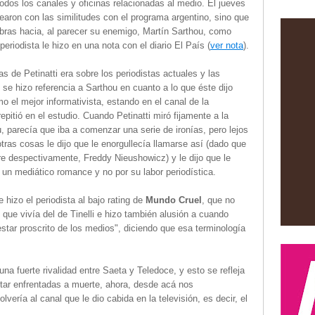
odos los canales y oficinas relacionadas al medio. El jueves
earon con las similitudes con el programa argentino, sino que
alabras hacia, al parecer su enemigo, Martín Sarthou, como
eriodista le hizo en una nota con el diario El País (
ver nota
).
s de Petinatti era sobre los periodistas actuales y las
 se hizo referencia a Sarthou en cuanto a lo que éste dijo
 el mejor informativista, estando en el canal de la
pitió en el estudio. Cuando Petinatti miró fijamente a la
u, parecía que iba a comenzar una serie de ironías, pero lejos
otras cosas le dijo que le enorgullecía llamarse así (dado que
e despectivamente, Freddy Nieushowicz) y le dijo que le
r un mediático romance y no por su labor periodística.
 hizo el periodista al bajo rating de
Mundo Cruel
, que no
 que vivía del de Tinelli e hizo también alusión a cuando
estar proscrito de los medios", diciendo que esa terminología
a fuerte rivalidad entre Saeta y Teledoce, y esto se refleja
tar enfrentadas a muerte, ahora, desde acá nos
vería al canal que le dio cabida en la televisión, es decir, el