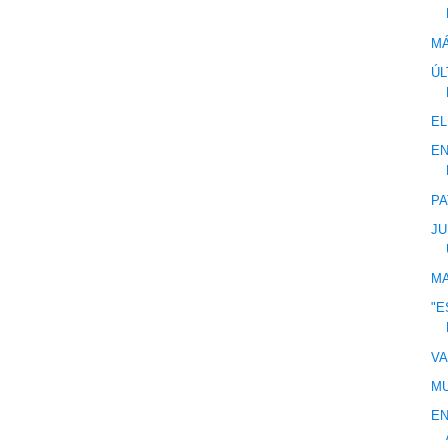
MÁ
ÚL
EL
EN
PA
J
MA
"
VA
MU
EN