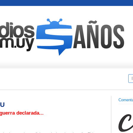
Comenta
OU
guerra declarada...