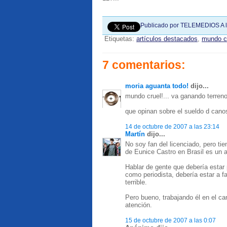
Publicado por
TELEMEDIOS
A 
Etiquetas:
artículos destacados
,
mundo c
7 comentarios:
moria aguanta todo!
dijo...
mundo cruel!... va ganando terreno
que opinan sobre el sueldo d canos
14 de octubre de 2007 a las 23:14
Martín
dijo...
No soy fan del licenciado, pero ti
de Eunice Castro en Brasil es un 
Hablar de gente que debería estar p
como periodista, debería estar a f
terrible.
Pero bueno, trabajando él en el c
atención.
15 de octubre de 2007 a las 0:07