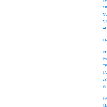
E
CI
QU
OT
AL
EN
PE
PA
T
LA
C
IM
HA
ÚL