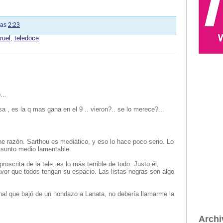
las
2:23
ruel
,
teledoce
...
a , es la q mas gana en el 9 .. vieron?.. se lo merece?...
ene razón. Sarthou es mediático, y eso lo hace poco serio. Lo
asunto medio lamentable.
roscrita de la tele, es lo más terrible de todo. Justo él,
avor que todos tengan su espacio. Las listas negras son algo
anal que bajó de un hondazo a Lanata, no debería llamarme la
Archi