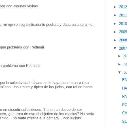
blog con algunas visitas
►
201
►
201
►
201
 mi opinion pq crirticaba tu postura y daba palante al lic..
►
200
►
200
gún problema con Pettinati
▼
200
►
d
►
n
n problema con Petinatti
▼
o
EN
e la colectividad italiana no le haya puesto un palo a
italiano...insultante y tipico de los judas, con tal de hacer
HA
PA
PO
o en discutir estupideses. Tienen un deseo de ser
CA
ero, ¿se trata de eso el objetivo de los medios? No sería
enido... no tanta mirada a la cámara... con luchas
SE