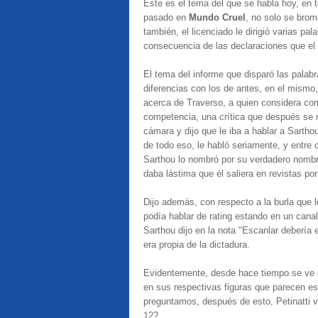
Este es el tema del que se habla hoy, en t
pasado en
Mundo Cruel
, no solo se brom
también, el licenciado le dirigió varias p
consecuencia de las declaraciones que el p
El tema del informe que disparó las palabra
diferencias con los de antes, en el mismo,
acerca de Traverso, a quien considera como
competencia, una crítica que después se re
cámara y dijo que le iba a hablar a Sartho
de todo eso, le habló seriamente, y entre 
Sarthou lo nombró por su verdadero nombr
daba lástima que él saliera en revistas po
Dijo además, con respecto a la burla que le
podía hablar de rating estando en un canal
Sarthou dijo en la nota "Escanlar debería 
era propia de la dictadura.
Evidentemente, desde hace tiempo se ve un
en sus respectivas figuras que parecen es
preguntamos, después de esto, Petinatti vol
12?...