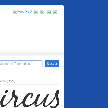
rios
(RSS)