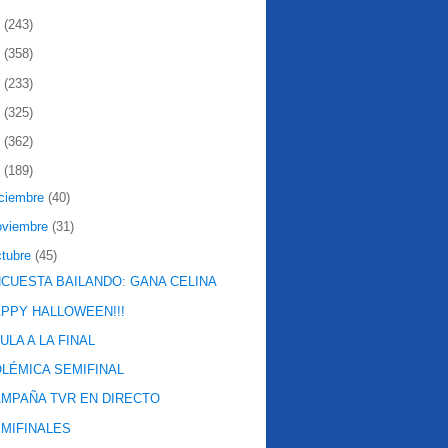
2
(243)
1
(358)
0
(233)
9
(325)
8
(362)
7
(189)
iciembre
(40)
oviembre
(31)
ctubre
(45)
CUESTA BAILANDO: GANA CELINA
PPY HALLOWEEN!!!
ULA A LA FINAL
LÉMICA SEMIFINAL
MPAÑA TVR EN DIRECTO
MIFINALES