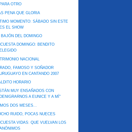
PARA OTRO
S PENA QUE GLORIA
TIMO MOMENTO: SÁBADO SIN ESTE
ES EL SHOW
 BAJÓN DEL DOMINGO
CUESTA DOMINGO: BENDITO
ELEGIDO
TRIMONIO NACIONAL
URADO, FAMOSO Y SOÑADOR
URUGUAYO EN CANTANDO 2007
LDITO HORARIO
ESTÁN MUY ENSAÑADOS CON
DENIGRARNOS A EUNICE Y A MÍ"
MOS DOS MESES...
CHO RUIDO, POCAS NUECES
CUESTA VIDAS: QUE VUELVAN LOS
ANÓNIMOS