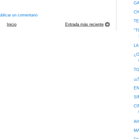
GA
C
blicar un comentario
T
Inicio
Entrada más reciente
"T
LA
¿O
TO
¡¡
EN
S
CI
AH
MA