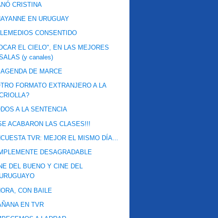
NÓ CRISTINA
HAYANNE EN URUGUAY
ELEMEDIOS CONSENTIDO
OCAR EL CIELO", EN LAS MEJORES
SALAS (y canales)
 AGENDA DE MARCE
TRO FORMATO EXTRANJERO A LA
CRIOLLA?
DOS A LA SENTENCIA
¡SE ACABARON LAS CLASES!!!
CUESTA TVR: MEJOR EL MISMO DÍA...
IMPLEMENTE DESAGRADABLE
NE DEL BUENO Y CINE DEL
URUGUAYO
ORA, CON BAILE
ÑANA EN TVR