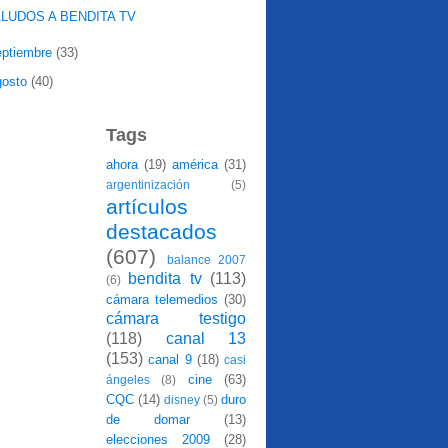
LUDOS A BENDITA TV
eptiembre
(33)
gosto
(40)
Tags
ahora
(19)
américa
(31)
argentinización
(5)
artículos
destacados
(607)
balance 2007
bendita tv
(113)
(6)
cámara telemedios
(30)
cámara testigo
(118)
canal 13
(153)
canal 9
(18)
casi
cine
(63)
ángeles
(8)
CQC
(14)
duro
disney
(5)
de domar
(13)
elecciones 2009
(28)