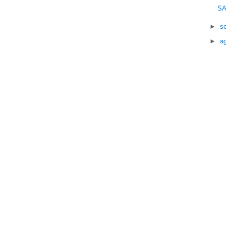
SA
►
s
►
a