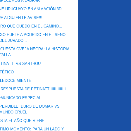
MPECEMOS A LADRAR
NE URUGUAYO EN ANIMACIÓN 3D
E ALGUIEN LE AVISE!!!
RO QUE QUEDÓ EN EL CAMINO...
GO HUELE A PODRIDO EN EL SENO
DEL JURADO...
CUESTA OVEJA NEGRA: LA HISTORIA
FALLA...
TINATTI VS SARTHOU
TÉTICO
ELEDOCE MIENTE
 RESPUESTA DE PETINATTIIIIIIIIIIIIII
OMUNICADO ESPECIAL
PERDIBLE: DURO DE DOMAR VS
MUNDO CRUEL
STA EL AÑO QUE VIENE
TIMO MOMENTO: PARA UN LADO Y