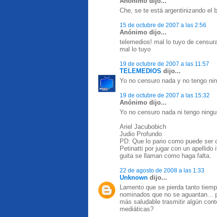
Anónimo dijo...
Che, se te está argentinizando el 
15 de octubre de 2007 a las 2:56
Anónimo dijo...
telemedios! mal lo tuyo de censurar
mal lo tuyo
19 de octubre de 2007 a las 11:57
TELEMEDIOS
dijo...
Yo no censuro nada y no tengo nin
19 de octubre de 2007 a las 15:32
Anónimo dijo...
Yo no censuro nada ni tengo ningu
Ariel Jacubobich
Judio Profundo
PD: Que lo pario como puede ser qu
Petinatti por jugar con un apellido 
guita se llaman como haga falta.
22 de agosto de 2008 a las 1:33
Unknown
dijo...
Lamento que se pierda tanto tiemp
nominados que no se aguantan... p
más saludable trasmitir algún cont
mediáticas?