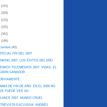
2
(243)
1
(358)
0
(233)
9
(325)
8
(362)
7
(189)
iciembre
(40)
PECIAL FIN DEL 2007
NKING 2007: LOS ÉXITOS DEL AÑO
EMIOS TELEMEDIOS 2007: VIDAS, EL
GRAN GANADOR
OBVIAMENTE...
MBA DE FIN DE AÑO: EN EL 2008 NO
SE PUEDE VER SH...
LANCE 2007: MUNDO CRUEL
TREVISTA EXCLUSIVA: ANDRÉS