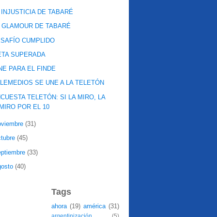
 INJUSTICIA DE TABARÉ
 GLAMOUR DE TABARÉ
SAFÍO CUMPLIDO
ETA SUPERADA
NE PARA EL FINDE
LEMEDIOS SE UNE A LA TELETÓN
CUESTA TELETÓN: SI LA MIRO, LA
MIRO POR EL 10
oviembre
(31)
ctubre
(45)
eptiembre
(33)
gosto
(40)
Tags
ahora
(19)
américa
(31)
argentinización
(5)