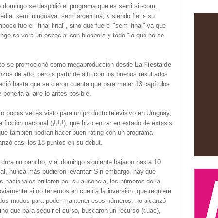
 domingo se despidió el programa que es semi sit-com,
dia, semi uruguaya, semi argentina, y siendo fiel a su
mpoco fue el "final final", sino que fue el "semi final" ya que
ngo se verá un especial con bloopers y todo "lo que no se
cto se promocionó como megaproducción desde
La Fiesta de
os de año, pero a partir de allí, con los buenos resultados
eció hasta que se dieron cuenta que para meter 13 capítulos
ponerla al aire lo antes posible.
io pocas veces visto para un producto televisivo en Uruguay,
 ficción nacional (¡!¡!¡!), que hizo entrar en estado de éxtasis
 que también podían hacer buen rating con un programa
canzó casi los 18 puntos en su debut.
e dura un pancho, y al domingo siguiente bajaron hasta 10
Rial, nunca más pudieron levantar. Sin embargo, hay que
s nacionales brillaron por su ausencia, los números de la
bviamente si no tenemos en cuenta la inversión, que requiere
todos modos para poder mantener esos números, no alcanzó
 sino que para seguir el curso, buscaron un recurso (cuac),