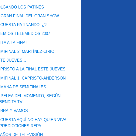
LGANDO LOS PATINES
 GRAN FINAL DEL GRAN SHOW
CUESTA PATINANDO: ¿?
EMIOS TELEMEDIOS 2007
ITA A LA FINAL
MIFINAL 2: MARTÍNEZ-CIRIO
TE JUEVES...
PRISTO A LA FINAL ESTE JUEVES
MIFINAL 1: CAPRISTO-ANDERSON
MANA DE SEMIFINALES
 PELEA DEL MOMENTO, SEGÚN
BENDITA TV
ERRÁ Y VAMOS
CUESTA AQUÍ NO HAY QUIEN VIVA:
PREDICCIONES REPA...
 AÑOS DE TELEVISIÓN