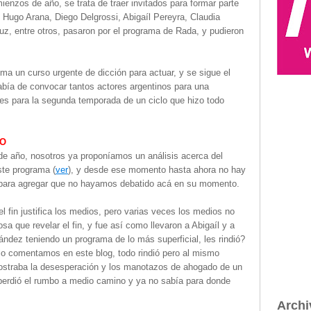
enzos de año, se trata de traer invitados para formar parte
o Hugo Arana, Diego Delgrossi, Abigaíl Pereyra, Claudia
uz, entre otros, pasaron por el programa de Rada, y pudieron
ma un curso urgente de dicción para actuar, y se sigue el
abía de convocar tantos actores argentinos para una
es para la segunda temporada de un ciclo que hizo todo
CO
e año, nosotros ya proponíamos un análisis acerca del
ste programa (
ver
), y desde ese momento hasta ahora no hay
ara agregar que no hayamos debatido acá en su momento.
l fin justifica los medios, pero varias veces los medios no
sa que revelar el fin, y fue así como llevaron a Abigaíl y a
ández teniendo un programa de lo más superficial, les rindió?
 lo comentamos en este blog, todo rindió pero al mismo
straba la desesperación y los manotazos de ahogado de un
perdió el rumbo a medio camino y ya no sabía para donde
Archi