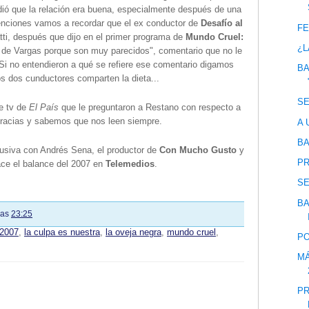
ndió que la relación era buena, especialmente después de una
enciones vamos a recordar que el ex conductor de
Desafío al
FE
ti, después que dijo en el primer programa de
Mundo Cruel:
¿L
 de Vargas porque son muy parecidos", comentario que no le
Si no entendieron a qué se refiere ese comentario digamos
BA
s dos cunductores comparten la dieta...
SE
e tv de
El País
que le preguntaron a Restano con respecto a
gracias y sabemos que nos leen siempre.
A 
BA
lusiva con Andrés Sena, el productor de
Con Mucho Gusto
y
PR
ace el balance del 2007 en
Telemedios
.
S
BA
las
23:25
 2007
,
la culpa es nuestra
,
la oveja negra
,
mundo cruel
,
PO
MÁ
PR