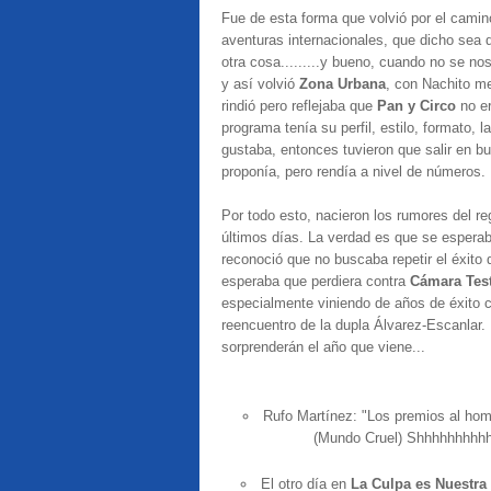
Fue de esta forma que volvió por el camin
aventuras internacionales, que dicho sea de
otra cosa.........y bueno, cuando no se no
y así volvió
Zona Urbana
, con Nachito me
rindió pero reflejaba que
Pan y Circo
no e
programa tenía su perfil, estilo, formato, 
gustaba, entonces tuvieron que salir en bu
proponía, pero rendía a nivel de números.
Por todo esto, nacieron los rumores del r
últimos días. La verdad es que se esperab
reconoció que no buscaba repetir el éxito
esperaba que perdiera contra
Cámara Tes
especialmente viniendo de años de éxito
reencuentro de la dupla Álvarez-Escanlar.
sorprenderán el año que viene...
Rufo Martínez: "Los premios al homb
(Mundo Cruel) Shhhhhhhhhhh
El otro día en
La Culpa es Nuestra