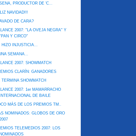
SENA, PRODUCTOR DE 'C...
LIZ NAVIDAD!!!
AVADO DE CARA?
LANCE 2007: "LA OVEJA NEGRA" Y
"PAN Y CIRCO"
 HIZO INJUSTICIA...
UNA SEMANA...
LANCE 2007: SHOWMATCH
EMIOS CLARÍN: GANADORES
E TERMINA SHOWMATCH
LANCE 2007: 1er MAMARRACHO
INTERNACIONAL DE BAILE
CO MÁS DE LOS PREMIOS TM..
S NOMINADOS: GLOBOS DE ORO
2007
EMIOS TELEMEDIOS 2007: LOS
NOMINADOS