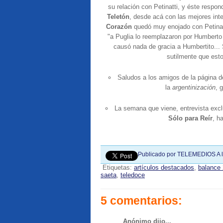
su relación con Petinatti, y éste respo
Teletón
, desde acá con las mejores int
Corazón
quedó muy enojado con Petinat
"a Puglia lo reemplazaron por Humberto
causó nada de gracia a Humbertito... 
sutilmente que esto
Saludos a los amigos de la página d
la
argentinización
, 
La semana que viene, entrevista exc
Sólo para Reír
, h
Publicado por
TELEMEDIOS
A 
Etiquetas:
artículos destacados
,
balance
saeta
,
teledoce
5 comentarios:
Anónimo dijo...