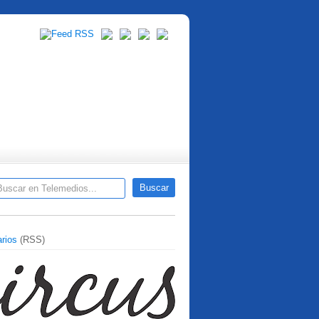
rios
(RSS)