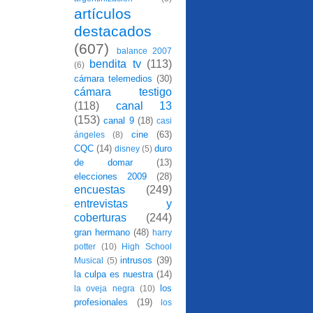
artículos
destacados
(607)
balance 2007
bendita tv
(113)
(6)
cámara telemedios
(30)
cámara testigo
(118)
canal 13
(153)
canal 9
(18)
casi
cine
(63)
ángeles
(8)
CQC
(14)
duro
disney
(5)
de domar
(13)
elecciones 2009
(28)
encuestas
(249)
entrevistas y
coberturas
(244)
gran hermano
(48)
harry
potter
(10)
High School
intrusos
(39)
Musical
(5)
la culpa es nuestra
(14)
los
la oveja negra
(10)
profesionales
(19)
los