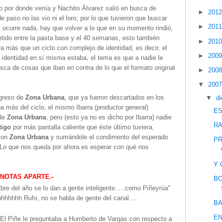
o por donde venía y Nachito Álvarez salió en busca de
►
201
 paso no las vio ni el loro, por lo que tuvieron que buscar
►
201
s ocurre nada, hay que volver a lo que en su momento rindió,
tido entre la pasta base y el 40 semanas, esto también
►
201
ra más que un ciclo con complejo de identidad, es decir, el
►
200
la identidad en sí misma estaba, el tema es que a nadie le
sca de cosas que iban en contra de lo que el formato original
►
200
▼
200
egreso de
Zona Urbana
, que ya fueron descartados en los
▼
d
a más del ciclo, el mismo Ibarra (productor general)
ES
 de
Zona Urbana
, pero (esto ya no es dicho por Ibarra) nadie
RA
tigo
por más pantalla caliente que éste último tuviera,
 con
Zona Urbana
y sumándole el condimento del esperado
PR
 Lo que nos queda por ahora es esperar con qué nos
Y 
NOTAS APARTE.-
BO
re del año se lo dan a gente inteligente.....como Piñeyrúa"
hhhhh Rufo, no se habla de gente del canal.....
BA
EN
El Piñe le preguntaba a Humberto de Vargas con respecto a