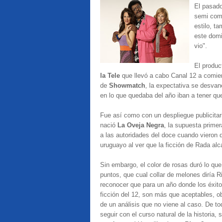
El pasado
semi come
estilo, ta
este domi
vio".
El produ
la Tele
que llevó a cabo Canal 12 a comienz
de
Showmatch
, la expectativa se desvan
en lo que quedaba del año iban a tener que 
Fue así como con un despliegue publicitar
nació
La Oveja Negra
, la supuesta primera
a las autoridades del doce cuando vieron
uruguayo al ver que la ficción de Rada al
Sin embargo, el color de rosas duró lo qu
puntos, que cual collar de melones diría 
reconocer que para un año donde los éxito
ficción del 12, son más que aceptables, o
de un análisis que no viene al caso. De 
seguir con el curso natural de la historia,