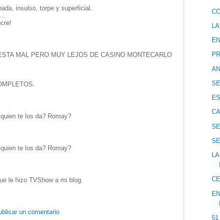
ada, insulso, torpe y superficial.
CO
...
cre!
LA
EN
PR
ESTA MAL PERO MUY LEJOS DE CASINO MONTECARLO
AN
SE
OMPLETOS.
ES
CA
. quien te los da? Romay?
SE
SE
. quien te los da? Romay?
LA
C
que le hizo TVShow a mi blog.
EN
blicar un comentario
51