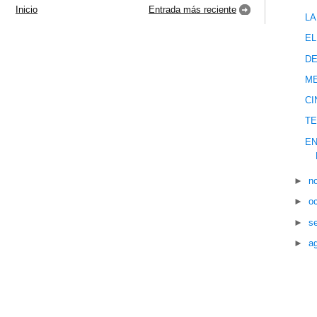
Inicio
Entrada más reciente
LA
EL
DE
M
CI
TE
EN
►
n
►
o
►
s
►
a