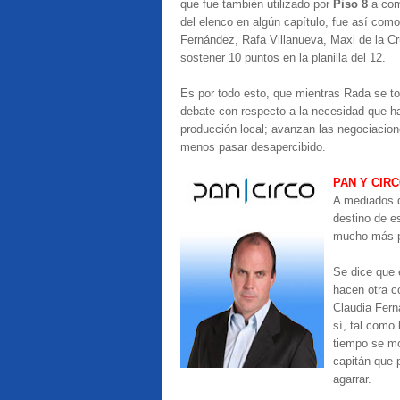
que fue también utilizado por
Piso 8
a comi
del elenco en algún capítulo, fue así com
Fernández, Rafa Villanueva, Maxi de la Cr
sostener 10 puntos en la planilla del 12.
Es por todo esto, que mientras Rada se to
debate con respecto a la necesidad que h
producción local; avanzan las negociacion
menos pasar desapercibido.
PAN Y CIR
A mediados d
destino de e
mucho más p
Se dice que e
hacen otra co
Claudia Fern
sí, tal como
tiempo se mo
capitán que 
agarrar.