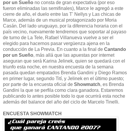
por un Sueño
no consta de gran expectativa (por eso
fueron eliminadas las semifinales), Marce le agregó a este
cierre de año, el duelo entre las T' Nellys y Las chicas de
Marce, además de un musical protagonizado por Moria
Casán. Del lado uruguayo, por la diferencia horaria con el
país vecino, nuevamente tendremos que soportar al payaso
de turno de La Tele, Rafael Villanueva vuelve a ser el
elegido para hacernos pasar vergüenza ajena en la
conducción de La Previa. En cuanto a la final de
Cantando
por un Sueño
, más allá que las apuestas por internet
aseguran que será Karina Jelinek, quien se quedará con el
triunfo esta noche, en nuestra encuesta de la semana
pasada quedan empatados Brenda Gandini y Diego Ramos
en primer lugar, segundo Tití, y Jelinek en el último puesto;
por parte de la encuesta oficial de
Showmatch
, es Brenda
Gandini la que se perfila como clara ganadora. Estaremos
publicando lo antes posible todo lo que ocurrirá esta noche
además del balance del año del ciclo de Marcelo Tinelli.
ENCUESTA SHOWMATCH