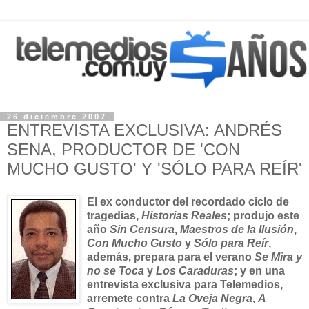
26 diciembre 2007
ENTREVISTA EXCLUSIVA: ANDRÉS
SENA, PRODUCTOR DE 'CON
MUCHO GUSTO' Y 'SÓLO PARA REÍR'
El ex conductor del recordado ciclo de
tragedias,
Historias Reales
; produjo este
año
Sin Censura
,
Maestros de la Ilusión
,
Con Mucho Gusto
y
Sólo para Reír
,
además, prepara para el verano
Se Mira y
no se Toca
y
Los Caraduras
; y en una
entrevista exclusiva para Telemedios,
arremete contra
La Oveja Negra
,
A