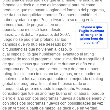
programa de este tipo y de que finalmente me elogiaran el
formato, es decir que eso es importante para mi como
productor, que me hayan elog
iado el formato del programa,
me da una tranquilidad enorme. Fue bueno también el
haber ayudado a que Puglia levantara su rating en la
primera hora
de programa, en una
apuesta que me tocó hacer desde
marzo, abril, del año pasado, de
l 2007;
luego no se pudieron profundizar los
cambios que yo hubiese deseado por X
circunstancias que no vienen al caso, lo
cual imposibilitó que hubiésemos levantado el rating
general de todo el programa, pero sí me dio la tranquilidad
de que las cosas que puse al aire durante el año en el
programa de Puglia, anduvieron bien y dejaron un buen
rating. Insisto, por circunstancias ajenas, no se pudieron
implementar los cambios que hubiesen mejorado el rating
global del programa, lo cual me hubiese dado una
tranquilidad, pero me quedo tranquilo ahí. Además,
considero que fue un año muy bueno en lo laboral, p
or
que
cierro el año con dos programas nuevos a partir de enero y
con otros dos programas nuevos con posibilidades tal vez
de un tercero a partir de marzo, es decir que en verdad,