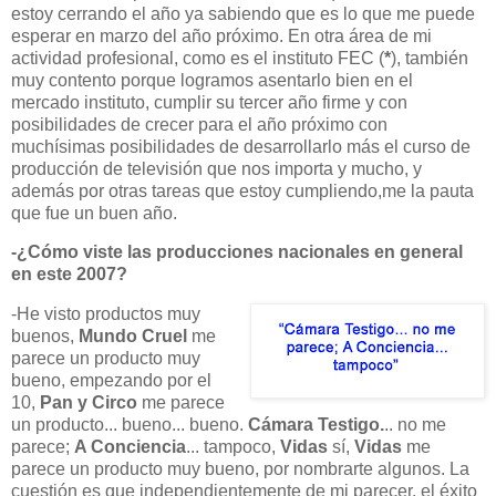
estoy cerrando el año ya sabiendo que es lo que me puede
esperar en marzo del año próximo. En otra área de mi
actividad profesional, como es el instituto FEC (
*
), también
muy contento porque logramos asentarlo bien en el
mercado instituto, cumplir su tercer año firme y con
posibilidades de crecer para el año próximo con
muchísimas posibilidades de desarrollarlo más el curso de
producción de televisión que nos importa y mucho, y
además por otras tareas que estoy cumpliendo,me la pauta
que fue un buen año.
-¿Cómo viste las producciones nacionales en general
en este 2007?
-He visto productos muy
buenos,
Mundo Cruel
me
parece un
producto muy
bueno, emp
ezando
por el
10,
Pan y Circo
me parece
un producto... bueno... bueno.
Cámara Testigo.
.. no me
parece;
A Conciencia
... tampoco,
Vidas
sí,
Vidas
me
parece un producto muy bueno, por nombrarte algunos. La
cuestión es que independienteme
nte de mi parecer, el éxito