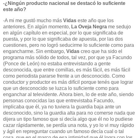
-¿Ningún producto nacional se destacó lo suficiente
este año?
-A mi me gustó mucho más
Vidas
este año que los
anteriores. En algún momento,
La Oveja Negra
me sedujo
en algún capítulo en especial, por lo que significaba de
puesta, y por lo que significaba de apuesta, por las dos
cuestiones, pero no logró seducirme lo suficiente como para
engancharme. Sin embargo,
Vidas
creo que ha sido el
programa más sólido de todos, tal vez, por que ya Facundo
(Ponce de León) no estaba entrevistando a gente
desconocida, qu
e entre comillas, es más fácil, es más fácil
como periodista pararse frente a un desconocido. Como
conductor y productor es más difícil porque tenés que lograr
que un desconocido se luzca lo suficiente como para
enganchar al televidente. Ahora bien, lo de este año, siendo
personas conocidas las que entrevistaba Facundo,
implicaba que él, ya no tuviera la guardia baja ante un
desconocido, sino la guardia alta para no comerse nada que
dijera un tipo famoso que si decía algo que él no lo pudiese
cazar rápidamente, se perdía
una nota, y yo lo vi muy rápido
y ágil en repreguntar cuando un famoso decía cual o tal
cosa, que en el marco de esa intimidad que él logra con los