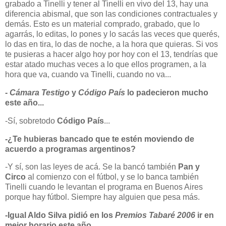
grabado a Tinelli y tener al Tinelli en vivo del 13, hay una
diferencia abismal, que son las condiciones contractuales y
demás. Esto es un material comprado, grabado, que lo
agarrás, lo editas, lo pones y lo sacás las veces que querés,
lo das en tira, lo das de noche, a la hora que quieras. Si vos
te pusieras a hacer algo hoy por hoy con el 13, tendrías que
estar atado muchas veces a lo que ellos programen, a la
hora que va, cuando va Tinelli, cuando no va...
-
Cámara Testigo
y
Código País
lo padecieron mucho
este año...
-Sí, sobretodo
Código País
...
-¿Te hubieras bancado que te estén moviendo de
acuerdo a programas argentinos?
-Y sí, son las leyes de acá. Se la bancó también
Pan y
Circo
al comienzo con el fútbol, y se lo banca también
Tinelli cuando le levantan el programa en Buenos Aires
porque hay fútbol. Siempre hay alguien que pesa más.
-Igual Aldo Silva pidió en los
Premios Tabaré 2006
ir en
mejor horario este año...