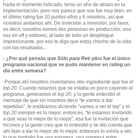
hasta el momento indicado, tenía un año de atraso en la
implementación, pero nos parece que nos fue muy bien, en
el último rating fue 10 puntos ellos y 6 nosotros, así que
nosotros andamos ahí. De inversión a inversión, por favor,
es decir, nosotros somos dos personas en producción, una
voz en off y editores; al lado de todo un despliegue
impresionante, por eso te digo que estoy chocho de la vida
con los resultados...
- ¿Por qué pensás que
Sólo para Reir
plus
fue el único
programa nacional que se
pudo mantener en rating un
día entre semana?
-Porque ahí nosotros inventamos otro ingrediente que fue el
top 20
. Cuando notamos que se estaba un poco cayendo el
programa, generamos el
top 20
, y la gente entendió el
mensaje de que sin nosotros decir “te vamos a dar
repetidas”, le estábamos diciendo “vamos a ver el top” y el
top 20
siempre es lo mejor, entonces, “te estamos invitando
a que veas lo mejor de lo mejor”, esa fue la invitación que
hicimos y la gente creo que lo entendió y se dio cuenta que
ahí iban a dar lo mejor de lo mejor, entonces lo volvía a ver,
lo que también fue una sorpresa, una sorpresa entre