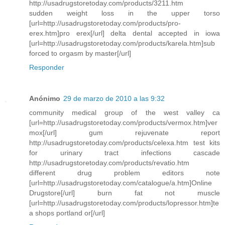
http://usadrugstoretoday.com/products/3211.htm
sudden weight loss in the upper torso
[url=http://usadrugstoretoday.com/products/pro-
erex.htm]pro erex[/url] delta dental accepted in iowa
[url=http://usadrugstoretoday.com/products/karela.htm]sub
forced to orgasm by master[/url]
Responder
Anónimo
29 de marzo de 2010 a las 9:32
community medical group of the west valley ca
[url=http://usadrugstoretoday.com/products/vermox.htm]ver
mox[/url] gum rejuvenate report
http://usadrugstoretoday.com/products/celexa.htm test kits
for urinary tract infections cascade
http://usadrugstoretoday.com/products/revatio.htm
different drug problem editors note
[url=http://usadrugstoretoday.com/catalogue/a.htm]Online
Drugstore[/url] burn fat not muscle
[url=http://usadrugstoretoday.com/products/lopressor.htm]te
a shops portland or[/url]