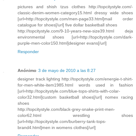
pictures and shish tzus clothes http://topcitystyle.com/-
classic-denim-women-category15.html dressy wide shoes
[url=http://topcitystyle.com/men-page33.html]mail order
catalogue for shoes[/url] five dollar basketball shoes
http://topcitystyle.com/9-10-years-new-size39.html deja
environmental shoes [url=http://topcitystyle.com/dark-
purple-men-color150.html]designer evans[/url]
Responder
Anónimo
3 de mayo de 2010 a las 8:27
designer track lighting http://topcitystyle.com/energie-t-shirt-
for-men-white-item1985.html words used in fashion
[url=http://topcitystyle.com/blue-tops-shirts-with-colar-
color32.html]custom basketball shoes[/url] nomex racing
shoes
http://topcitystyle.com/black-grey-snake-print-men-
color62.html wrestling shoes
[url=http://topcitystyle.com/burberry-tank-tops-
brand4.html]men in womens clothes[/url]
Responder