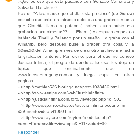
¿Qué es eso que esta pasando con Gonzalo Camarota y
Salvador Banchero?
Hoy en "A levantarse que el día esta precioso" (de Gonza)
escuche que salio en Intrusos debido a una grabacion en la
que Claudita llamo a putear (...saben quien subio esa
grabacion actualmente??... ...Ehem..) y despues empezo a
hablar de Tinelli y Bailando por un sueño. Lo grabe con el
Winamp, pero despues puse a grabar otra cosa y la
&&&&&& del Winamp en vez de crear otro archivo me tacha
la grabacion anterior. Por cierto, para el que no conoce
Justicia Infinta, el progra de donde salio eso, les dejo un
topico que originalmente cree en
www.fotosdeuruguay.com.ar y luego copie en otras
paginas:
-->http://mathias536.bloringa.net/post-1038456.html
-->http://www.esnips.com/web/JusticiaInfinita
-->http://justiciainfinita.com/foro/viewtopic.php?id=591
-->http://www.sparrow.3wp.es/justicia-infinita-oceano-fm-
939-montevideo-vt1050.html
-->http://www.reytoro.com/reytoro/modules.php?
name=Forums&file=viewtopic&t=114&start=30
Responder