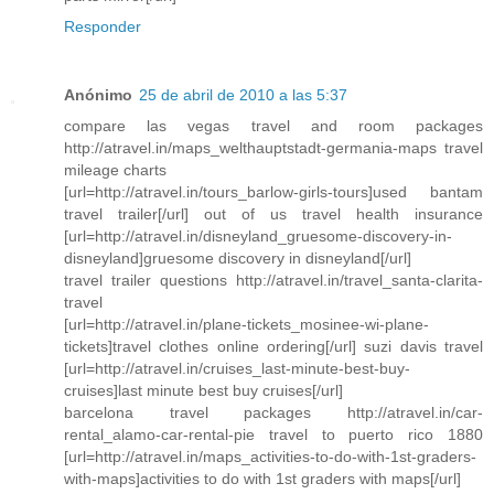
Responder
Anónimo
25 de abril de 2010 a las 5:37
compare las vegas travel and room packages
http://atravel.in/maps_welthauptstadt-germania-maps travel
mileage charts
[url=http://atravel.in/tours_barlow-girls-tours]used bantam
travel trailer[/url] out of us travel health insurance
[url=http://atravel.in/disneyland_gruesome-discovery-in-
disneyland]gruesome discovery in disneyland[/url]
travel trailer questions http://atravel.in/travel_santa-clarita-
travel
[url=http://atravel.in/plane-tickets_mosinee-wi-plane-
tickets]travel clothes online ordering[/url] suzi davis travel
[url=http://atravel.in/cruises_last-minute-best-buy-
cruises]last minute best buy cruises[/url]
barcelona travel packages http://atravel.in/car-
rental_alamo-car-rental-pie travel to puerto rico 1880
[url=http://atravel.in/maps_activities-to-do-with-1st-graders-
with-maps]activities to do with 1st graders with maps[/url]