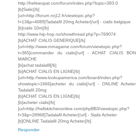
http://hefeiexpat.com/forum/index.php?topic=383.0
[b]Sialic[/b]
[url=http://forum.nrj12.fr/viewtopic.php?
f=13&p=4089]Tadalafil 20mg Acheter[/url] - cialis belgique
[b]cialis 10m[/b]
http://www.hip-hop.no/showthread.php?p=769074
[b]ACHAT CIALIS GENERIQUE[/b]
[url=http://www.mmagame.com/forum/viewtopic.php?
t=365]commander du cialis[/url] - ACHAT CIALIS BON
MARCHE
[b]achat tadalafil[/b]
[b]ACHAT CIALIS EN LIGNE[/b]
[url=http://www.lookupamerica.com/board/index.php?
showtopic=1666]acheter du cialis[/url] - ONLINE Acheter
Tadalafil 20mg
[b]ACHAT CIALIS EN LIGNE[/b]
[b]acheter cialis[/b]
[url=http://hellskitchenonline.com/phpBB3/viewtopic.php?
f=3&p=28968]Tadalafil Acheter[/url] - Sialis Acheter
[b]ONLINE Tadalafil 20mg Acheter[/b]
Responder