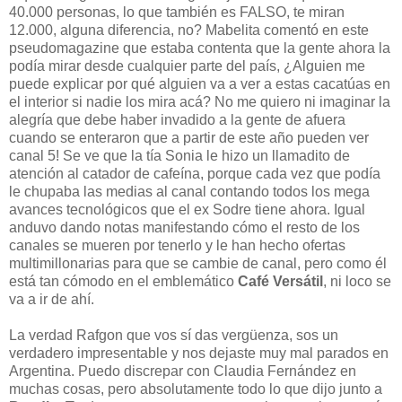
40.000 personas, lo que también es FALSO, te miran
12.000, alguna diferencia, no? Mabelita comentó en este
pseudomagazine que estaba contenta que la gente ahora la
podía mirar desde cualquier parte del país, ¿Alguien me
puede explicar por qué alguien va a ver a estas cacatúas en
el interior si nadie los mira acá? No me quiero ni imaginar la
alegría que debe haber invadido a la gente de afuera
cuando se enteraron que a partir de este año pueden ver
canal 5! Se ve que la tía Sonia le hizo un llamadito de
atención al catador de cafeína, porque cada vez que podía
le chupaba las medias al canal contando todos los mega
avances tecnológicos que el ex Sodre tiene ahora. Igual
anduvo dando notas manifestando cómo el resto de los
canales se mueren por tenerlo y le han hecho ofertas
multimillonarias para que se cambie de canal, pero como él
está tan cómodo en el emblemático
Café Versátil
, ni loco se
va a ir de ahí.
La verdad Rafgon que vos sí das vergüenza, sos un
verdadero impresentable y nos dejaste muy mal parados en
Argentina. Puedo discrepar con Claudia Fernández en
muchas cosas, pero absolutamente todo lo que dijo junto a