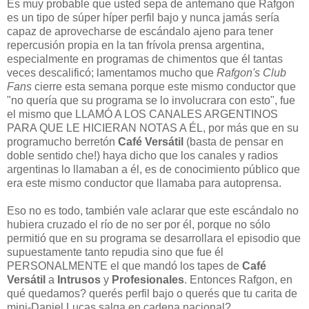
Es muy probable que usted sepa de antemano que Rafgon
es un tipo de súper híper perfil bajo y nunca jamás sería
capaz de aprovecharse de escándalo ajeno para tener
repercusión propia en la tan frívola prensa argentina,
especialmente en programas de chimentos que él tantas
veces descalificó; lamentamos mucho que
Rafgon's Club
Fans
cierre esta semana porque este mismo conductor que
"no quería que su programa se lo involucrara con esto", fue
el mismo que LLAMÓ A LOS CANALES ARGENTINOS
PARA QUE LE HICIERAN NOTAS A ÉL, por más que en su
programucho berretón
Café Versátil
(basta de pensar en
doble sentido che!) haya dicho que los canales y radios
argentinas lo llamaban a él, es de conocimiento público que
era este mismo conductor que llamaba para autoprensa.
Eso no es todo, también vale aclarar que este escándalo no
hubiera cruzado el río de no ser por él, porque no sólo
permitió que en su programa se desarrollara el episodio que
supuestamente tanto repudia sino que fue él
PERSONALMENTE el que mandó los tapes de
Café
Versátil
a
Intrusos
y
Profesionales
. Entonces Rafgon, en
qué quedamos? querés perfil bajo o querés que tu carita de
mini-Daniel Lucas salga en cadena nacional?