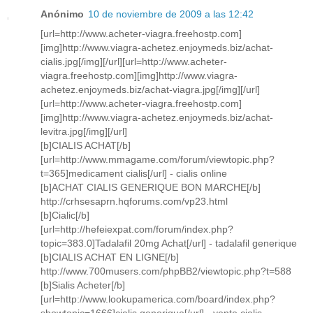
Anónimo
10 de noviembre de 2009 a las 12:42
[url=http://www.acheter-viagra.freehostp.com]
[img]http://www.viagra-achetez.enjoymeds.biz/achat-
cialis.jpg[/img][/url][url=http://www.acheter-
viagra.freehostp.com][img]http://www.viagra-
achetez.enjoymeds.biz/achat-viagra.jpg[/img][/url]
[url=http://www.acheter-viagra.freehostp.com]
[img]http://www.viagra-achetez.enjoymeds.biz/achat-
levitra.jpg[/img][/url]
[b]CIALIS ACHAT[/b]
[url=http://www.mmagame.com/forum/viewtopic.php?
t=365]medicament cialis[/url] - cialis online
[b]ACHAT CIALIS GENERIQUE BON MARCHE[/b]
http://crhsesaprn.hqforums.com/vp23.html
[b]Cialic[/b]
[url=http://hefeiexpat.com/forum/index.php?
topic=383.0]Tadalafil 20mg Achat[/url] - tadalafil generique
[b]CIALIS ACHAT EN LIGNE[/b]
http://www.700musers.com/phpBB2/viewtopic.php?t=588
[b]Sialis Acheter[/b]
[url=http://www.lookupamerica.com/board/index.php?