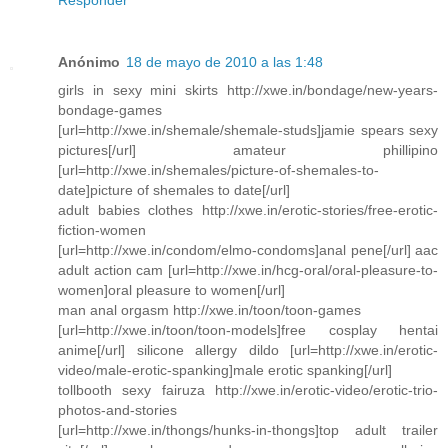
Anónimo
18 de mayo de 2010 a las 1:48
girls in sexy mini skirts http://xwe.in/bondage/new-years-
bondage-games
[url=http://xwe.in/shemale/shemale-studs]jamie spears sexy
pictures[/url] amateur phillipino
[url=http://xwe.in/shemales/picture-of-shemales-to-
date]picture of shemales to date[/url]
adult babies clothes http://xwe.in/erotic-stories/free-erotic-
fiction-women
[url=http://xwe.in/condom/elmo-condoms]anal pene[/url] aac
adult action cam [url=http://xwe.in/hcg-oral/oral-pleasure-to-
women]oral pleasure to women[/url]
man anal orgasm http://xwe.in/toon/toon-games
[url=http://xwe.in/toon/toon-models]free cosplay hentai
anime[/url] silicone allergy dildo [url=http://xwe.in/erotic-
video/male-erotic-spanking]male erotic spanking[/url]
tollbooth sexy fairuza http://xwe.in/erotic-video/erotic-trio-
photos-and-stories
[url=http://xwe.in/thongs/hunks-in-thongs]top adult trailer