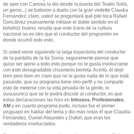
de ayer con Canosa la dio desde la puerta del Teatro Solís,
un genio...) se batieron a duelo con la gran vedette Claudia
Fernández; claro, usted se preguntará qué pito toca Rafael
Goncálvez (nuevamente métase el doble sentido en el
bolsillo); bueno, resulta que este ícono de la cultura
nacional no es otro que el conductor del programón en
donde ocurrió todo esto.
Si usted viene siguiendo la larga trayectoria del conductor
de la pantalla de la tía Sonia, seguramente piense que
quiso ser ajeno a todo esto porque no le gusta involucrarse
con este desagradable chusmerío berreta. Acertó, él dejó
bien pero bien en claro que no le gusta nada de lo que está
pasando, que su programa tiene otro perfil y no comparte
esto de meterse con la vida privada de la gente, lo
úuuuuunico que se le podrá discutir al conductor, es que
estas declaraciones las hizo en
Intrusos
,
Profesionales
,
AM
y en cuanto programa pudo, incluso fue el primer
uruguayo en hablar del tema y dio más notas él que Claudia
Fernández, Daniel Alejandro y Dufort, que eran los
verdaderos involucrados.