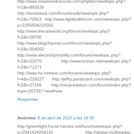
http://www.measuredrecords.com/phpbb2/viewtopic.php?
f=1&t=893539
http://tarassiouk.com/forumkredit/viewtopic.php?
f=2&t=70913 http://www.lightbulbforum.com/viewtopic.php?
p=225555#225555
http://www.thecesworld.org/forum/viewtopic.php?
f=2&t=38700
http://www.blogchannel.com/forum/viewtopic.php?
f=2&t=304550
http://www.electricitymobility.com/forum/viewtopic.php?
f=2&t=22070 http://www.tvchan.net/viewtopic.php?
f=2&t=71271
http://www.ho-nehaso.com/forums/viewtopic.php?
f=4&t=229227 http://jeffry.parsboard.com/viewtopic.php?
f=2&t=27156 http://nevpredatorz.com/forum/index.php?
topic=207397.new#new
Responder
Anónimo
8 de abril de 2010 a las 16:30
http://greenlight.horse-heroes.net/forum/viewtopic.php?
p=204141#204141 http://global-multimedia-