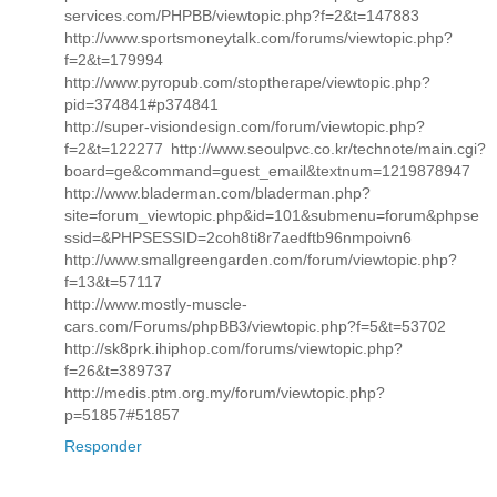
services.com/PHPBB/viewtopic.php?f=2&t=147883
http://www.sportsmoneytalk.com/forums/viewtopic.php?
f=2&t=179994
http://www.pyropub.com/stoptherape/viewtopic.php?
pid=374841#p374841
http://super-visiondesign.com/forum/viewtopic.php?
f=2&t=122277 http://www.seoulpvc.co.kr/technote/main.cgi?
board=ge&command=guest_email&textnum=1219878947
http://www.bladerman.com/bladerman.php?
site=forum_viewtopic.php&id=101&submenu=forum&phpse
ssid=&PHPSESSID=2coh8ti8r7aedftb96nmpoivn6
http://www.smallgreengarden.com/forum/viewtopic.php?
f=13&t=57117
http://www.mostly-muscle-
cars.com/Forums/phpBB3/viewtopic.php?f=5&t=53702
http://sk8prk.ihiphop.com/forums/viewtopic.php?
f=26&t=389737
http://medis.ptm.org.my/forum/viewtopic.php?
p=51857#51857
Responder