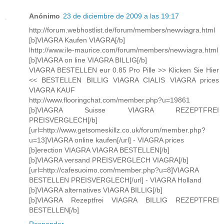
Anónimo
23 de diciembre de 2009 a las 19:17
http://forum.webhostlist.de/forum/members/newviagra.html
[b]VIAGRA Kaufen VIAGRA[/b]
lhttp://www.ile-maurice.com/forum/members/newviagra.html
[b]VIAGRA on line VIAGRA BILLIG[/b]
VIAGRA BESTELLEN eur 0.85 Pro Pille >> Klicken Sie Hier
<< BESTELLEN BILLIG VIAGRA CIALIS VIAGRA prices
VIAGRA KAUF
http://www.flooringchat.com/member.php?u=19861
[b]VIAGRA Suisse VIAGRA REZEPTFREI
PREISVERGLECH[/b]
[url=http://www.getsomeskillz.co.uk/forum/member.php?
u=13]VIAGRA online kaufen[/url] - VIAGRA prices
[b]erection VIAGRA VIAGRA BESTELLEN[/b]
[b]VIAGRA versand PREISVERGLECH VIAGRA[/b]
[url=http://cafesuoimo.com/member.php?u=8]VIAGRA
BESTELLEN PREISVERGLECH[/url] - VIAGRA Holland
[b]VIAGRA alternatives VIAGRA BILLIG[/b]
[b]VIAGRA Rezeptfrei VIAGRA BILLIG REZEPTFREI
BESTELLEN[/b]