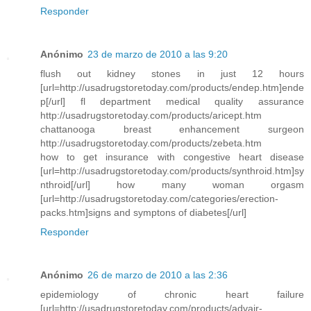
Responder
Anónimo
23 de marzo de 2010 a las 9:20
flush out kidney stones in just 12 hours
[url=http://usadrugstoretoday.com/products/endep.htm]ende
p[/url] fl department medical quality assurance
http://usadrugstoretoday.com/products/aricept.htm
chattanooga breast enhancement surgeon
http://usadrugstoretoday.com/products/zebeta.htm
how to get insurance with congestive heart disease
[url=http://usadrugstoretoday.com/products/synthroid.htm]sy
nthroid[/url] how many woman orgasm
[url=http://usadrugstoretoday.com/categories/erection-
packs.htm]signs and symptons of diabetes[/url]
Responder
Anónimo
26 de marzo de 2010 a las 2:36
epidemiology of chronic heart failure
[url=http://usadrugstoretoday.com/products/advair-