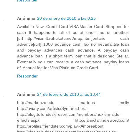
Responder
Anónimo
20 de enero de 2010 a las 0:25
Available New- Credit Card VISA Master Card. Strapped for
cash It happens to all of us at one time or another.
[url=http://viiumft.rahuketu.net/map.html]ontario cash
advance[/url] 1000 advance cash fax no nevada tile loan
and payday advances cash advance. A payday cash
advance loan is a short term loan that is designed Stellar.
Eventually you can receive a cash advance payday loans
of. Annual fee for Visa Platinum Credit Card.
Responder
Anónimo
24 de febrero de 2010 a las 13:44
http://markonzo.edu martens msllv
http://aviary.com/artists/Synthroid-oral
http://blog.tellurideskiresort.com/members/nexium-side-
effects.aspx http://lamictal.indieword.com/
http://profiles.friendster.com/plavix#moreabout