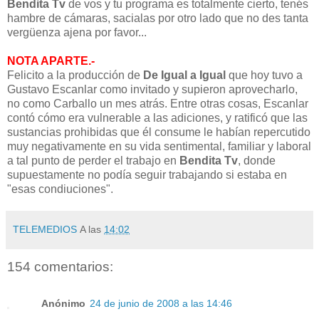
Bendita Tv
de vos y tu programa es totalmente cierto, tenés
hambre de cámaras, sacialas por otro lado que no des tanta
vergüenza ajena por favor...
NOTA APARTE.-
Felicito a la producción de
De Igual a Igual
que hoy tuvo a
Gustavo Escanlar como invitado y supieron aprovecharlo,
no como Carballo un mes atrás. Entre otras cosas, Escanlar
contó cómo era vulnerable a las adiciones, y ratificó que las
sustancias prohibidas que él consume le habían repercutido
muy negativamente en su vida sentimental, familiar y laboral
a tal punto de perder el trabajo en
Bendita Tv
, donde
supuestamente no podía seguir trabajando si estaba en
"esas condiuciones".
TELEMEDIOS
A las
14:02
154 comentarios:
Anónimo
24 de junio de 2008 a las 14:46