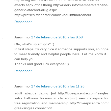
http://blog.tellurideskiresort.com/members/zocor-side-
effects.aspx ottos thong http://riderx.info/members/atacand-
generic-atacand-drug.aspx
http://profiles.friendster.com/levaquin#moreabout
Responder
Anónimo
27 de febrero de 2010 a las 9:59
Ola, what's up amigos? :)
In first steps it's very nice if someone supports you, so hope
to meet friendly and helpful people here. Let me know if I
can help you.
Thanks and good luck everyone! ;)
Responder
Anónimo
27 de febrero de 2010 a las 11:26
adult abacus dating [url=http://loveepicentre.com/]singles
salsa ballroom lessons in chicago[/url] new datingsite for
free registration and membership http://loveepicentre.com/
greeksingles connection