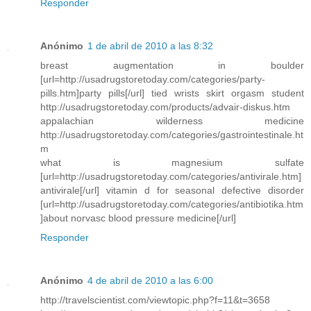
Responder
Anónimo
1 de abril de 2010 a las 8:32
breast augmentation in boulder
[url=http://usadrugstoretoday.com/categories/party-
pills.htm]party pills[/url] tied wrists skirt orgasm student
http://usadrugstoretoday.com/products/advair-diskus.htm
appalachian wilderness medicine
http://usadrugstoretoday.com/categories/gastrointestinale.ht
m
what is magnesium sulfate
[url=http://usadrugstoretoday.com/categories/antivirale.htm]
antivirale[/url] vitamin d for seasonal defective disorder
[url=http://usadrugstoretoday.com/categories/antibiotika.htm
]about norvasc blood pressure medicine[/url]
Responder
Anónimo
4 de abril de 2010 a las 6:00
http://travelscientist.com/viewtopic.php?f=11&t=3658