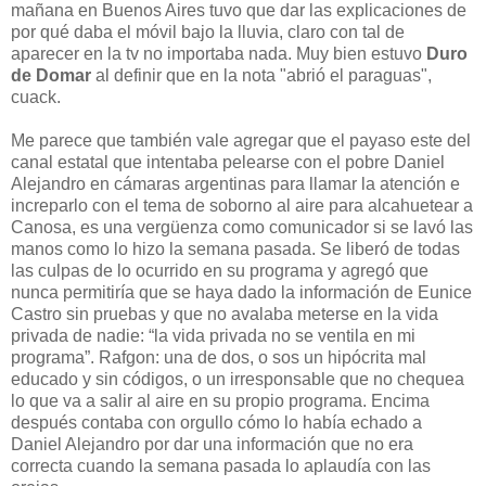
mañana en Buenos Aires tuvo que dar las explicaciones de
por qué daba el móvil bajo la lluvia, claro con tal de
aparecer en la tv no importaba nada. Muy bien estuvo
Duro
de Domar
al definir que en la nota "abrió el paraguas",
cuack.
Me parece que también vale agregar que el payaso este del
canal estatal que intentaba pelearse con el pobre Daniel
Alejandro en cámaras argentinas para llamar la atención e
increparlo con el tema de soborno al aire para alcahuetear a
Canosa, es una vergüenza como comunicador si se lavó las
manos como lo hizo la semana pasada. Se liberó de todas
las culpas de lo ocurrido en su programa y agregó que
nunca permitiría que se haya dado la información de Eunice
Castro sin pruebas y que no avalaba meterse en la vida
privada de nadie: “la vida privada no se ventila en mi
programa”. Rafgon: una de dos, o sos un hipócrita mal
educado y sin códigos, o un irresponsable que no chequea
lo que va a salir al aire en su propio programa. Encima
después contaba con orgullo cómo lo había echado a
Daniel Alejandro por dar una información que no era
correcta cuando la semana pasada lo aplaudía con las