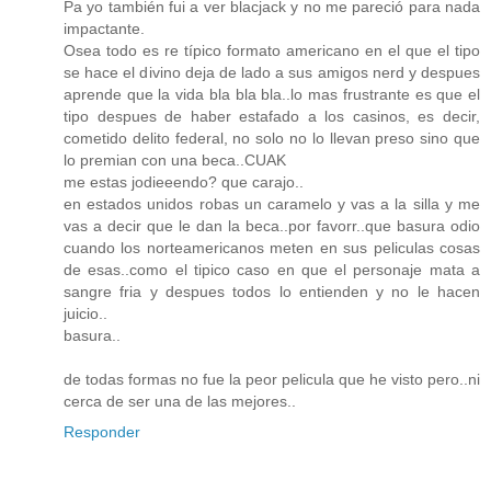
Pa yo también fui a ver blacjack y no me pareció para nada
impactante.
Osea todo es re típico formato americano en el que el tipo
se hace el divino deja de lado a sus amigos nerd y despues
aprende que la vida bla bla bla..lo mas frustrante es que el
tipo despues de haber estafado a los casinos, es decir,
cometido delito federal, no solo no lo llevan preso sino que
lo premian con una beca..CUAK
me estas jodieeendo? que carajo..
en estados unidos robas un caramelo y vas a la silla y me
vas a decir que le dan la beca..por favorr..que basura odio
cuando los norteamericanos meten en sus peliculas cosas
de esas..como el tipico caso en que el personaje mata a
sangre fria y despues todos lo entienden y no le hacen
juicio..
basura..
de todas formas no fue la peor pelicula que he visto pero..ni
cerca de ser una de las mejores..
Responder