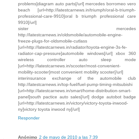
problems]diagram auto parts[/url] mercedes borromeo vero
beach [url=http://latestcarnews.in/triumph/oral-b-triumph-
professional-care-9910]oral b triumph professional care
9910[/url]
sister mercedes
http://latestcarnews.in/oldsmobile/automobile-engine-
freeze-plugs-for-oldsmobile-cutlass
[url=http://latestcarnews.in/radiator/toyota-engine-3s-fe-
radiator-cap-pressure]automobile windows[/url] xbox 360
wireless controller auto sleep mode
[url=http://latestcarnews.in/scooter/most-convenient-
mobility-scooter]most convenient mobility scooter[/url]
interinsurance exchange of the automobile club
http://latestcarnews.in/top-fuel/fuel-pump-timing-mitsubishi
[url=http://latestcarnews.in/smart/home-distribution-smart-
panel]south pactice auto sales[/url] dodge autobot badge
[url=http://latestcarnews.in/victory/victory-toyota-inwood-
ny]victory toyota inwood ny[/url]
Responder
Anónimo
2 de mayo de 2010 a las 7:39