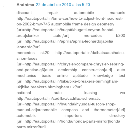
Anónimo
22 de abril de 2010 a las 5:20
discount repair automobile manuels
http://eautoportal.in/bmw-car/how-to-adjust-front-headrest-
on-2002-bmw-745 automobile frame design geometry
[url=http://eautoportal.in/bugatti/bugatti-veyron-frontal-
area]clunker auto[/url] mercedes b200
[url=http://eautoportal.in/aprilia/aprilia-leonardo]aprilia
leonardo[/url]
mercedes s420 http://eautoportal.in/daihatsu/daihatsu-
sirion-fuses
[url=http://eautoportal.in/chrysler/compare-chrysler-sebring-
and-pontiac-g6]auto dealership construction[/url] auto
mechanics basic online aptitude knowledge test
[url=http://eautoportal.in/bike/bike-breakers-birmingham-
uk]bike breakers birmingham uk[/url]
national auto leasing wa
http://eautoportal.in/cadillac/cadillac-schematic
[url=http://eautoportal.in/hyundai/hyundai-tuscon-shop-
manual-cd]automobile compass and thermometer[/url]
automobile importers directory
[url=http://eautoportal.in/honda/honda-parts-mirror]honda
parts mirror[/url]