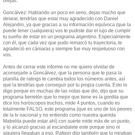
orejas.
Goncálvez: Hablando un poco en serio, dejas mucho que
desear, tendrías que estar muy agradecido con Daniel
Alejandro, ya que gracias a su información equívoca (que la
puede tener cualquiera) vos te pudiste dar el lujo de cumplir
tu sueño de estar en un programa argentino. Especialmente
con él, que cada vez que pudo remarcó tu trayectoria, te
agradeció en cámaras y siempre fue muy respetuoso con
vos.
Antes de cerrar este informe no me quiero olvidar de
aconsejarle a Goncálvez, que la persona que te pasa la
planilla de ratings te cambia todos los números antes, así
que la tendrías que conseguir por tu propia cuenta. Esto lo
digo porque en muchas de las notas que dio, dijo que su
programa berretón que lo mejor que tiene es la gordita que
dice los horóscopos truchos, mide 4 puntos, cuando es
totalmente FALSO, este programa (que es uno de los peores
de la tv nacional y no entiendo como nuestra querida
Mabelita puede estar ahí) con suerte mide más de un punto,
y lo alcanzó gracias al escandalete este porque sino ni
siquiera llegaban a eso. Rafgon dijo también que lo miraban