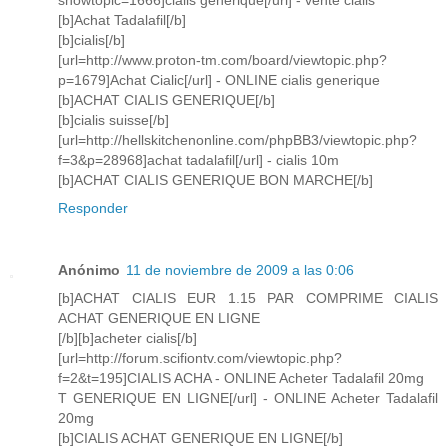
showtopic=1666]cialis generique[/url] - vente cialis
[b]Achat Tadalafil[/b]
[b]cialis[/b]
[url=http://www.proton-tm.com/board/viewtopic.php?
p=1679]Achat Cialic[/url] - ONLINE cialis generique
[b]ACHAT CIALIS GENERIQUE[/b]
[b]cialis suisse[/b]
[url=http://hellskitchenonline.com/phpBB3/viewtopic.php?
f=3&p=28968]achat tadalafil[/url] - cialis 10m
[b]ACHAT CIALIS GENERIQUE BON MARCHE[/b]
Responder
Anónimo
11 de noviembre de 2009 a las 0:06
[b]ACHAT CIALIS EUR 1.15 PAR COMPRIME CIALIS
ACHAT GENERIQUE EN LIGNE
[/b][b]acheter cialis[/b]
[url=http://forum.scifiontv.com/viewtopic.php?
f=2&t=195]CIALIS ACHA - ONLINE Acheter Tadalafil 20mg
T GENERIQUE EN LIGNE[/url] - ONLINE Acheter Tadalafil
20mg
[b]CIALIS ACHAT GENERIQUE EN LIGNE[/b]