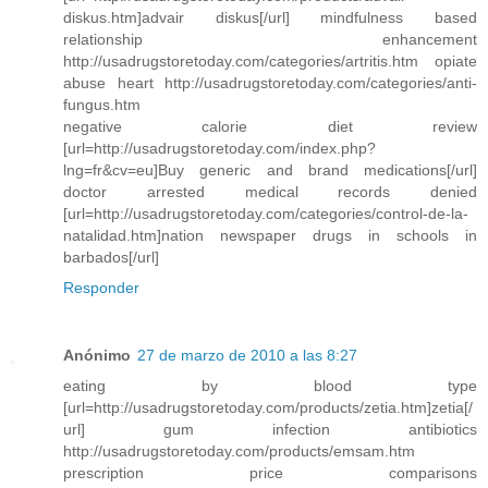
diskus.htm]advair diskus[/url] mindfulness based
relationship enhancement
http://usadrugstoretoday.com/categories/artritis.htm opiate
abuse heart http://usadrugstoretoday.com/categories/anti-
fungus.htm
negative calorie diet review
[url=http://usadrugstoretoday.com/index.php?
lng=fr&cv=eu]Buy generic and brand medications[/url]
doctor arrested medical records denied
[url=http://usadrugstoretoday.com/categories/control-de-la-
natalidad.htm]nation newspaper drugs in schools in
barbados[/url]
Responder
Anónimo
27 de marzo de 2010 a las 8:27
eating by blood type
[url=http://usadrugstoretoday.com/products/zetia.htm]zetia[/
url] gum infection antibiotics
http://usadrugstoretoday.com/products/emsam.htm
prescription price comparisons