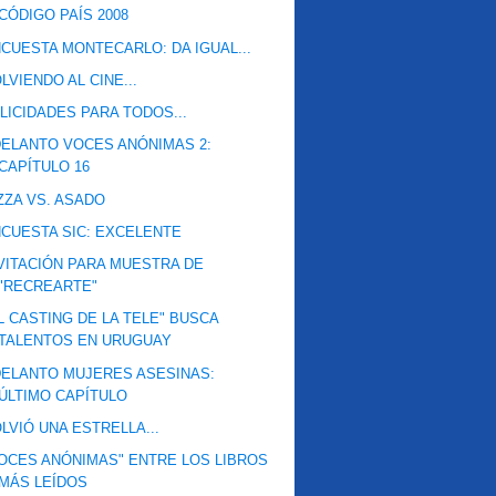
CÓDIGO PAÍS 2008
CUESTA MONTECARLO: DA IGUAL...
LVIENDO AL CINE...
LICIDADES PARA TODOS...
ELANTO VOCES ANÓNIMAS 2:
CAPÍTULO 16
ZZA VS. ASADO
CUESTA SIC: EXCELENTE
VITACIÓN PARA MUESTRA DE
"RECREARTE"
L CASTING DE LA TELE" BUSCA
TALENTOS EN URUGUAY
ELANTO MUJERES ASESINAS:
ÚLTIMO CAPÍTULO
LVIÓ UNA ESTRELLA...
OCES ANÓNIMAS" ENTRE LOS LIBROS
MÁS LEÍDOS