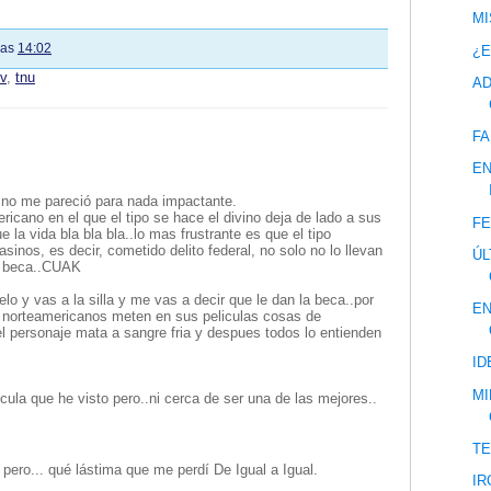
MI
las
14:02
¿E
tv
,
tnu
AD
FA
EN
y no me pareció para nada impactante.
ricano en el que el tipo se hace el divino deja de lado a sus
FE
la vida bla bla bla..lo mas frustrante es que el tipo
inos, es decir, cometido delito federal, no solo no lo llevan
ÚL
a beca..CUAK
o y vas a la silla y me vas a decir que le dan la beca..por
EN
s norteamericanos meten en sus peliculas cosas de
l personaje mata a sangre fria y despues todos lo entienden
ID
MI
cula que he visto pero..ni cerca de ser una de las mejores..
T
pero... qué lástima que me perdí De Igual a Igual.
IR