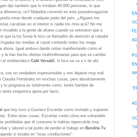
fgon dijo también que lo miraban 40.000 personas, lo que
na diferencia, no? Mabelita comentó en este pseudomagazine
EN
 podía mirar desde cualquier parte del país, ¿Alguien me
VO
estas cacatúas en el interior si nadie los mira acá? No me
er invadido a la gente de afuera cuando se enteraron que a
FE
e que la tía Sonia le hizo un llamadito de atención al catador
AD
 chupaba las medias al canal contando todos los mega
ne ahora. Igual anduvo dando notas manifestando cómo el
o y le han hecho ofertas multimillonarias para que se cambie
PI
en el emblemático
Café Versátil
, ni loco se va a ir de ahí.
EN
za, sos un verdadero impresentable y nos dejaste muy mal
IN
on Claudia Fernández en muchas cosas, pero absolutamente
y tu programa es totalmente cierto, tenés hambre de
"E
 tanta vergüenza ajena por favor...
AD
al
que hoy tuvo a Gustavo Escanlar como invitado y supieron
rás. Entre otras cosas, Escanlar contó cómo era vulnerable
VO
cias prohibidas que él consume le habían repercutido muy
"V
iar y laboral a tal punto de perder el trabajo en
Bendita Tv
,
ajando si estaba en "esas condiuciones".