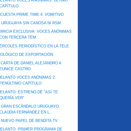
ELANTO VOCES ANÓNIMAS: ÚLTIMO
CAPÍTULO
CUESTA PRIME TIME 4: VOMITIVO
 URUGUAYA SIN CANOSA NI RSM
IMICIA EXCLUSIVA: VOCES ANÓNIMAS
CON TERCERA TEM...
ÉRCOLES PERIODÍSTICO EN LA TELE
OLÓGICO DE EXPORTACIÓN
 CARTA DE DANIEL ALEJANDRO A
EUNICE CASTRO
ELANTO VOCES ANÓNIMAS 2:
PENÚLTIMO CAPÍTULO
ELANTO: ESTRENO DE "ASÍ TE
QUERÍA VER"
 GRAN ESCÁNDALO URUGUAYO:
CLAUDIA FERNÁNDEZ EN L...
 NUEVO PAPEL DE BENDITA TV
ELANTO: PRIMER PROGRAMA DE