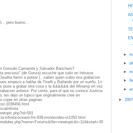
HO
AD
... pero bueno...
TE
EN
►
m
►
ab
n Gonzalo Camarota y Salvador Banchero?
►
m
sta precioso" (de Gonza) escuche que salio en Intrusos
laudita llamo a putear (...saben quien subio esa grabacion
►
f
pues empezo a hablar de Tinelli y Bailando por un sueño. Lo
es puse a grabar otra cosa y la &&&&&& del Winamp en vez
►
e
rabacion anterior. Por cierto, para el que no conoce Justicia
so, les dejo un topico que originalmente cree en
 copie en otras paginas:
►
200
post-1038456.html
ciaInfinita
/viewtopic.php?id=591
cia-infinita-oceano-fm-939-montevideo-vt1050.html
ro/modules.php?name=Forums&file=viewtopic&t=114&start=30