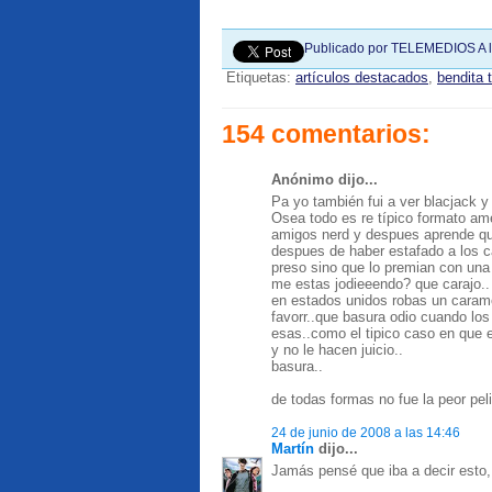
Publicado por
TELEMEDIOS
A 
Etiquetas:
artículos destacados
,
bendita 
154 comentarios:
Anónimo dijo...
Pa yo también fui a ver blacjack 
Osea todo es re típico formato ame
amigos nerd y despues aprende que 
despues de haber estafado a los cas
preso sino que lo premian con un
me estas jodieeendo? que carajo..
en estados unidos robas un caramel
favorr..que basura odio cuando lo
esas..como el tipico caso en que e
y no le hacen juicio..
basura..
de todas formas no fue la peor peli
24 de junio de 2008 a las 14:46
Martín
dijo...
Jamás pensé que iba a decir esto, 