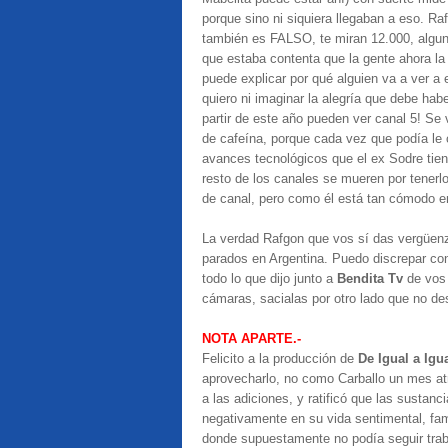
porque sino ni siquiera llegaban a eso. Ra
también es FALSO, te miran 12.000, algu
que estaba contenta que la gente ahora la
puede explicar por qué alguien va a ver a 
quiero ni imaginar la alegría que debe hab
partir de este año pueden ver canal 5! Se v
de cafeína, porque cada vez que podía le
avances tecnológicos que el ex Sodre tie
resto de los canales se mueren por tenerl
de canal, pero como él está tan cómodo 
La verdad Rafgon que vos sí das vergüen
parados en Argentina. Puedo discrepar c
todo lo que dijo junto a
Bendita Tv
de vos 
cámaras, sacialas por otro lado que no des
NOTA APARTE.-
Felicito a la producción de
De Igual a Igu
aprovecharlo, no como Carballo un mes at
a las adiciones, y ratificó que las sustan
negativamente en su vida sentimental, famil
donde supuestamente no podía seguir trab