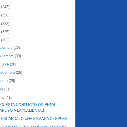
2
(243)
1
(358)
0
(233)
9
(325)
8
(362)
iciembre
(26)
oviembre
(33)
ctubre
(26)
eptiembre
(25)
gosto
(26)
lio
(31)
nio
(41)
CUESTA CONFLICTO ORIENTAL:
APOYO A LA "CALIENTAB...
L ESCÁNDALO UNA SEMANA DESPUÉS