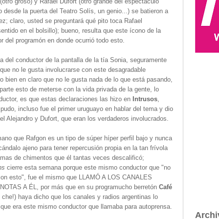
otro groso) y Rafael Dufort (otro grande del espectáculo
 desde la puerta del Teatro Solís, un genio...) se batieron a
z; claro, usted se preguntará qué pito toca Rafael
tido en el bolsillo); bueno, resulta que este ícono de la
or del programón en donde ocurrió todo esto.
ia del conductor de la pantalla de la tía Sonia, seguramente
rque no le gusta involucrarse con este desagradable
ro bien en claro que no le gusta nada de lo que está pasando,
parte esto de meterse con la vida privada de la gente, lo
nductor, es que estas declaraciones las hizo en
Intrusos
,
pudo, incluso fue el primer uruguayo en hablar del tema y dio
l Alejandro y Dufort, que eran los verdaderos involucrados.
no que Rafgon es un tipo de súper híper perfil bajo y nunca
ndalo ajeno para tener repercusión propia en la tan frívola
amas de chimentos que él tantas veces descalificó;
ns
cierre esta semana porque este mismo conductor que "no
ra con esto", fue el mismo que LLAMÓ A LOS CANALES
AS A ÉL, por más que en su programucho berretón
Café
che!) haya dicho que los canales y radios argentinas lo
o que era este mismo conductor que llamaba para autoprensa.
Archi