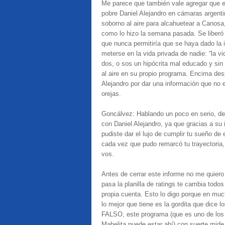
Me parece que también vale agregar que el
pobre Daniel Alejandro en cámaras argentin
soborno al aire para alcahuetear a Canos
como lo hizo la semana pasada. Se liberó 
que nunca permitiría que se haya dado la 
meterse en la vida privada de nadie: “la v
dos, o sos un hipócrita mal educado y sin 
al aire en su propio programa. Encima de
Alejandro por dar una información que no 
orejas.
Goncálvez: Hablando un poco en serio, de
con Daniel Alejandro, ya que gracias a su 
pudiste dar el lujo de cumplir tu sueño de
cada vez que pudo remarcó tu trayectoria
vos.
Antes de cerrar este informe no me quiero
pasa la planilla de ratings te cambia todo
propia cuenta. Esto lo digo porque en muc
lo mejor que tiene es la gordita que dice
FALSO, este programa (que es uno de los 
Mabelita puede estar ahí) con suerte mide