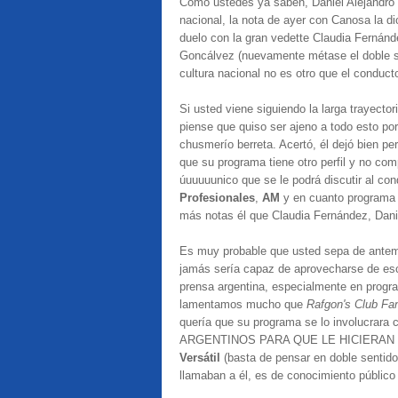
Como ustedes ya saben, Daniel Alejandro (
nacional, la nota de ayer con Canosa la dio
duelo con la gran vedette Claudia Fernánde
Goncálvez (nuevamente métase el doble sen
cultura nacional no es otro que el conduct
Si usted viene siguiendo la larga trayector
piense que quiso ser ajeno a todo esto po
chusmerío berreta. Acertó, él dejó bien pe
que su programa tiene otro perfil y no com
úuuuuunico que se le podrá discutir al co
Profesionales
,
AM
y en cuanto programa 
más notas él que Claudia Fernández, Danie
Es muy probable que usted sepa de antema
jamás sería capaz de aprovecharse de escá
prensa argentina, especialmente en progr
lamentamos mucho que
Rafgon's Club Fa
quería que su programa se lo involucra
ARGENTINOS PARA QUE LE HICIERAN NOT
Versátil
(basta de pensar en doble sentido 
llamaban a él, es de conocimiento públic