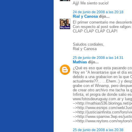
Ajjj! Me siento sucio!
24 de junio de 2008 a las 20:18
Rial y Canosa
dijo...
El primer comentario me desorientó
Con respecto al post sobre rafgon:
CLAP CLAP CLAP CLAP!
Saludos cordiales,
Rial y Canosa
25 de junio de 2008 a las 14:31
Mathias
dijo...
¿Qué es eso que esta pasando co
Hoy en "A levantarse que el día e
debido a una grabacion en la que C
actualmente??... ...Ehem..) y des
grabe con el Winamp, pero despu
de crear otro archivo me tacha la g
Infinta, el progra de donde salio e
www.fotosdeuruguay.com.ar y luego
-->http://mathias536.bloringa.net/
-->http://www.esnips.com/web/Justi
-->http://justiciainfinita.com/foro
-->http://www.sparrow.3wp.es/justi
-->http://www.reytoro.com/reyto
25 de junio de 2008 a las 20:38