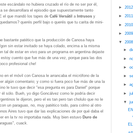
ste escándalo no hubiera cruzado el río de no ser por él,
►
201
a se desarrollara el episodio que supuestamente tanto
►
201
 el que mandó los tapes de
Café Versátil
a
Intrusos
y
uedamos? querés perfil bajo o querés que tu carita de mini-
►
201
►
200
e bastante patético que la producción de Canosa haya
▼
200
fgon sin estar invitado se haya colado, encima a la misma
►
d
con tal de estar en vivo para un programa en argentina dejaste
e estoy cuento que fue más de una vez, porque para las dos
►
n
poco profesional che!
►
o
 en el móvil con Canosa le arrancaba el micrófono de la
►
s
er algún comentario; y como si fuera poco fue más de una la
►
a
ino le tuvo que decir "esa pregunta es para Daniel" porque
►
ju
él sólo. Bueh, yo digo Goncálvez como le podría decir
ntinos le dijeron, pero el es tan pero tan cholulo que no le
▼
ju
a con un paraguas, no, muy patético todo, para colmo al otro
EN
os Aires tuvo que dar las explicaciones de por qué daba el
recer en la tv no importaba nada. Muy bien estuvo
Duro de
paraguas", cuack.
E