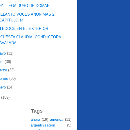
Y LLEGA DURO DE DOMAR
ELANTO VOCES ANÓNIMAS 2:
CAPÍTULO 14
LEDOCE EN EL EXTERIOR
CUESTA CLAUDIA: CONDUCTORA
AVALADA
ayo
(31)
ril
(36)
arzo
(33)
ebrero
(30)
nero
(24)
7
(189)
Tags
ahora
(19)
américa
(31)
argentinización
(5)