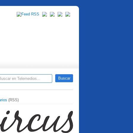
rios
(RSS)