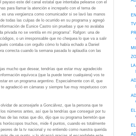
AD
 payaso este del canal estatal que intentaba pelearse con el
as para llamar la atención e increparlo con el tema de
a, es una vergüenza como comunicador si se lavó las manos
EN
de todas las culpas de lo ocurrido en su programa y agregó
TV
información de Eunice Castro sin pruebas y que no avalaba
ida privada no se ventila en mi programa”. Rafgon: una de
PR
códigos, o un irresponsable que no chequea lo que va a salir
spués contaba con orgullo cómo lo había echado a Daniel
MI
era correcta cuando la semana pasada lo aplaudía con las
ZO
LA
jas mucho que desear, tendrías que estar muy agradecido
información equívoca (que la puede tener cualquiera) vos te
AD
 estar en un programa argentino. Especialmente con él, que
, te agradeció en cámaras y siempre fue muy respetuoso con
AD
 olvidar de aconsejarle a Goncálvez, que la persona que te
EL
s los números antes, así que la tendrías que conseguir por tu
has de las notas que dio, dijo que su programa berretón que
 los horóscopos truchos, mide 4 puntos, cuando es totalmente
EL
peores de la tv nacional y no entiendo como nuestra querida
AD
 más de un punto, y lo alcanzó gracias al escandalete este