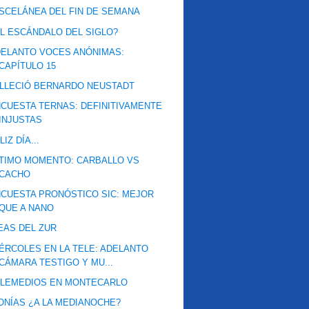
SCELÁNEA DEL FIN DE SEMANA
L ESCÁNDALO DEL SIGLO?
ELANTO VOCES ANÓNIMAS:
CAPÍTULO 15
LLECIÓ BERNARDO NEUSTADT
CUESTA TERNAS: DEFINITIVAMENTE
INJUSTAS
LIZ DÍA...
TIMO MOMENTO: CARBALLO VS
CACHO
CUESTA PRONÓSTICO SIC: MEJOR
QUE A NANO
EAS DEL ZUR
ÉRCOLES EN LA TELE: ADELANTO
CÁMARA TESTIGO Y MU...
ELEMEDIOS EN MONTECARLO
ONÍAS ¿A LA MEDIANOCHE?