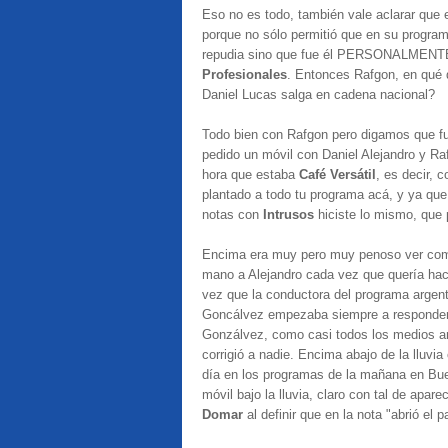
Eso no es todo, también vale aclarar que e
porque no sólo permitió que en su program
repudia sino que fue él PERSONALMENTE
Profesionales
. Entonces Rafgon, en qué q
Daniel Lucas salga en cadena nacional?
Todo bien con Rafgon pero digamos que fu
pedido un móvil con Daniel Alejandro y Ra
hora que estaba
Café Versátil
, es decir, 
plantado a todo tu programa acá, y ya qu
notas con
Intrusos
hiciste lo mismo, que 
Encima era muy pero muy penoso ver como
mano a Alejandro cada vez que quería hac
vez que la conductora del programa argent
Goncálvez empezaba siempre a responder 
Gonzálvez, como casi todos los medios arge
corrigió a nadie. Encima abajo de la lluvi
día en los programas de la mañana en Buen
móvil bajo la lluvia, claro con tal de apa
Domar
al definir que en la nota "abrió el 