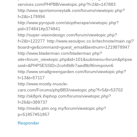
services.com/PHPBB/viewtopic.php?f=2&t=147883
http://www.sportsmoneytalk.com/forums/viewtopic.php?
f=2&t=179994
http://www.pyropub.com/stoptherape/viewtopic.php?
pid=374841#p374841
http://super-visiondesign.com/forum/viewtopic.php?
f=2&t=122277 http://www.seoulpvc.co.kr/technote/main.cgi?
board=ge&command=guest_email&textnum=1219878947
http://www.bladerman.com/bladerman.php?
site=forum_viewtopic.php&id=101&submenu=forum&phpse
ssid=&PHPSESSID=2coh8ti8r7aedftb96nmpoivn6
http://www.smallgreengarden.com/forum/viewtopic.php?
f=13&t=57117
http://www.mostly-muscle-
cars.com/Forums/phpBB3/viewtopic.php?f=5&t=53702
http://sk8prk.ihiphop.com/forums/viewtopic.php?
f=26&t=389737
http://medis.ptm.org.my/forum/viewtopic.php?
p=51857#51857
Responder