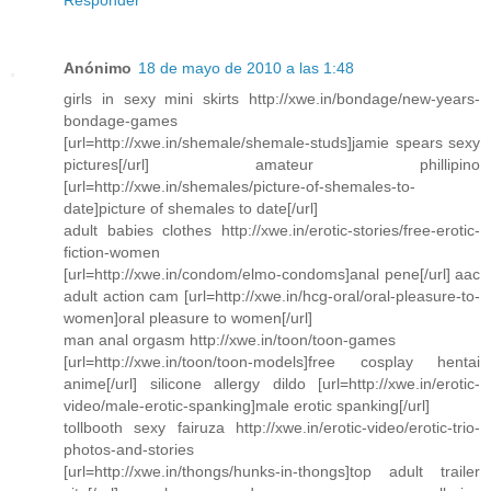
Anónimo
18 de mayo de 2010 a las 1:48
girls in sexy mini skirts http://xwe.in/bondage/new-years-
bondage-games
[url=http://xwe.in/shemale/shemale-studs]jamie spears sexy
pictures[/url] amateur phillipino
[url=http://xwe.in/shemales/picture-of-shemales-to-
date]picture of shemales to date[/url]
adult babies clothes http://xwe.in/erotic-stories/free-erotic-
fiction-women
[url=http://xwe.in/condom/elmo-condoms]anal pene[/url] aac
adult action cam [url=http://xwe.in/hcg-oral/oral-pleasure-to-
women]oral pleasure to women[/url]
man anal orgasm http://xwe.in/toon/toon-games
[url=http://xwe.in/toon/toon-models]free cosplay hentai
anime[/url] silicone allergy dildo [url=http://xwe.in/erotic-
video/male-erotic-spanking]male erotic spanking[/url]
tollbooth sexy fairuza http://xwe.in/erotic-video/erotic-trio-
photos-and-stories
[url=http://xwe.in/thongs/hunks-in-thongs]top adult trailer