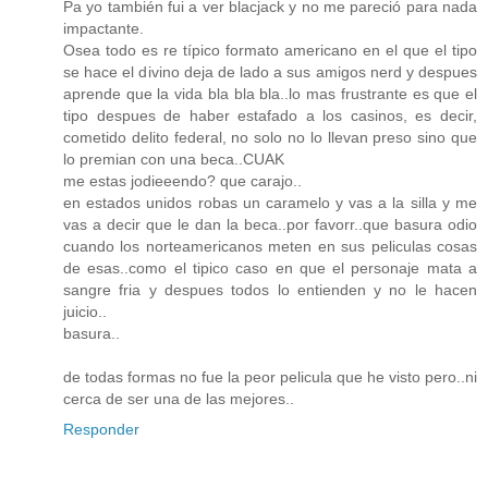
Pa yo también fui a ver blacjack y no me pareció para nada
impactante.
Osea todo es re típico formato americano en el que el tipo
se hace el divino deja de lado a sus amigos nerd y despues
aprende que la vida bla bla bla..lo mas frustrante es que el
tipo despues de haber estafado a los casinos, es decir,
cometido delito federal, no solo no lo llevan preso sino que
lo premian con una beca..CUAK
me estas jodieeendo? que carajo..
en estados unidos robas un caramelo y vas a la silla y me
vas a decir que le dan la beca..por favorr..que basura odio
cuando los norteamericanos meten en sus peliculas cosas
de esas..como el tipico caso en que el personaje mata a
sangre fria y despues todos lo entienden y no le hacen
juicio..
basura..
de todas formas no fue la peor pelicula que he visto pero..ni
cerca de ser una de las mejores..
Responder