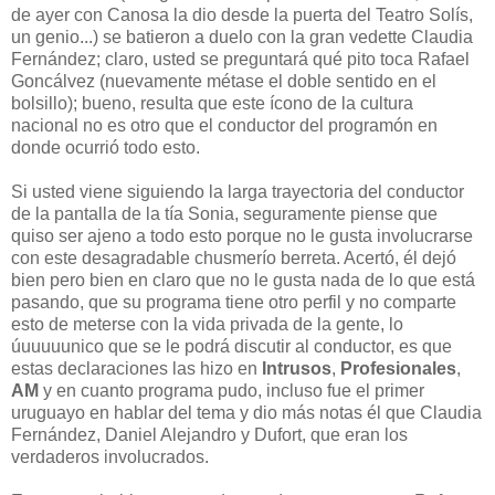
de ayer con Canosa la dio desde la puerta del Teatro Solís,
un genio...) se batieron a duelo con la gran vedette Claudia
Fernández; claro, usted se preguntará qué pito toca Rafael
Goncálvez (nuevamente métase el doble sentido en el
bolsillo); bueno, resulta que este ícono de la cultura
nacional no es otro que el conductor del programón en
donde ocurrió todo esto.
Si usted viene siguiendo la larga trayectoria del conductor
de la pantalla de la tía Sonia, seguramente piense que
quiso ser ajeno a todo esto porque no le gusta involucrarse
con este desagradable chusmerío berreta. Acertó, él dejó
bien pero bien en claro que no le gusta nada de lo que está
pasando, que su programa tiene otro perfil y no comparte
esto de meterse con la vida privada de la gente, lo
úuuuuunico que se le podrá discutir al conductor, es que
estas declaraciones las hizo en
Intrusos
,
Profesionales
,
AM
y en cuanto programa pudo, incluso fue el primer
uruguayo en hablar del tema y dio más notas él que Claudia
Fernández, Daniel Alejandro y Dufort, que eran los
verdaderos involucrados.