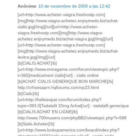
Anónimo
10 de noviembre de 2009 a las 12:42
[url=http://www.acheter-viagra.freehostp.com]
[img]http://www.viagra-achetez.enjoymeds.biz/achat-
cialis.jpg[/img][/url][url=http://www.acheter-
viagra.freehostp.com][img]http://www.viagra-
achetez.enjoymeds.biz/achat-viagra.jpg[/img][/url]
[url=http://www.acheter-viagra.freehostp.com]
[img]http://www.viagra-achetez.enjoymeds.biz/achat-
levitra.jpg[/img][/url]
[b]CIALIS ACHAT[/b]
[url=http://www.mmagame.com/forum/viewtopic.php?
t=365]medicament cialis[/url] - cialis online
[b]ACHAT CIALIS GENERIQUE BON MARCHE[/b]
http://crhsesaprn.hqforums.com/vp23.html
[b]Cialic[/b]
[url=http://hefeiexpat.com/forum/index.php?
topic=383.0]Tadalafil 20mg Achat[/url] - tadalafil generique
[b]CIALIS ACHAT EN LIGNE[/b]
http://www.700musers.com/phpBB2/viewtopic.php?t=588
[b]Sialis Acheter[/b]
[url=http://www.lookupamerica.com/board/index.php?