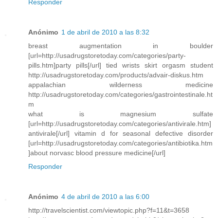
Responder
Anónimo
1 de abril de 2010 a las 8:32
breast augmentation in boulder
[url=http://usadrugstoretoday.com/categories/party-
pills.htm]party pills[/url] tied wrists skirt orgasm student
http://usadrugstoretoday.com/products/advair-diskus.htm
appalachian wilderness medicine
http://usadrugstoretoday.com/categories/gastrointestinale.ht
m
what is magnesium sulfate
[url=http://usadrugstoretoday.com/categories/antivirale.htm]
antivirale[/url] vitamin d for seasonal defective disorder
[url=http://usadrugstoretoday.com/categories/antibiotika.htm
]about norvasc blood pressure medicine[/url]
Responder
Anónimo
4 de abril de 2010 a las 6:00
http://travelscientist.com/viewtopic.php?f=11&t=3658