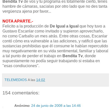
Bendita Tv
de vos y tu programa es totalmente cierto, tenés
hambre de cámaras, sacialas por otro lado que no des tanta
vergüenza ajena por favor...
NOTA APARTE.-
Felicito a la producción de
De Igual a Igual
que hoy tuvo a
Gustavo Escanlar como invitado y supieron aprovecharlo,
no como Carballo un mes atrás. Entre otras cosas, Escanlar
contó cómo era vulnerable a las adiciones, y ratificó que las
sustancias prohibidas que él consume le habían repercutido
muy negativamente en su vida sentimental, familiar y laboral
a tal punto de perder el trabajo en
Bendita Tv
, donde
supuestamente no podía seguir trabajando si estaba en
"esas condiuciones".
TELEMEDIOS
A las
14:02
154 comentarios:
Anónimo
24 de junio de 2008 a las 14:46