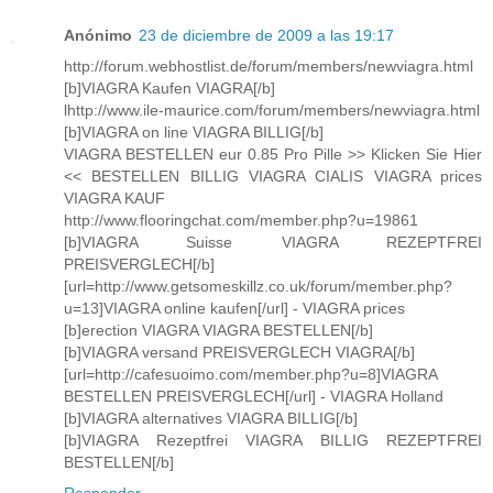
Anónimo
23 de diciembre de 2009 a las 19:17
http://forum.webhostlist.de/forum/members/newviagra.html
[b]VIAGRA Kaufen VIAGRA[/b]
lhttp://www.ile-maurice.com/forum/members/newviagra.html
[b]VIAGRA on line VIAGRA BILLIG[/b]
VIAGRA BESTELLEN eur 0.85 Pro Pille >> Klicken Sie Hier
<< BESTELLEN BILLIG VIAGRA CIALIS VIAGRA prices
VIAGRA KAUF
http://www.flooringchat.com/member.php?u=19861
[b]VIAGRA Suisse VIAGRA REZEPTFREI
PREISVERGLECH[/b]
[url=http://www.getsomeskillz.co.uk/forum/member.php?
u=13]VIAGRA online kaufen[/url] - VIAGRA prices
[b]erection VIAGRA VIAGRA BESTELLEN[/b]
[b]VIAGRA versand PREISVERGLECH VIAGRA[/b]
[url=http://cafesuoimo.com/member.php?u=8]VIAGRA
BESTELLEN PREISVERGLECH[/url] - VIAGRA Holland
[b]VIAGRA alternatives VIAGRA BILLIG[/b]
[b]VIAGRA Rezeptfrei VIAGRA BILLIG REZEPTFREI
BESTELLEN[/b]