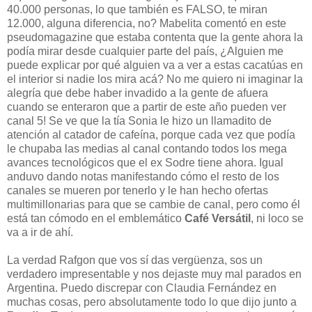
40.000 personas, lo que también es FALSO, te miran
12.000, alguna diferencia, no? Mabelita comentó en este
pseudomagazine que estaba contenta que la gente ahora la
podía mirar desde cualquier parte del país, ¿Alguien me
puede explicar por qué alguien va a ver a estas cacatúas en
el interior si nadie los mira acá? No me quiero ni imaginar la
alegría que debe haber invadido a la gente de afuera
cuando se enteraron que a partir de este año pueden ver
canal 5! Se ve que la tía Sonia le hizo un llamadito de
atención al catador de cafeína, porque cada vez que podía
le chupaba las medias al canal contando todos los mega
avances tecnológicos que el ex Sodre tiene ahora. Igual
anduvo dando notas manifestando cómo el resto de los
canales se mueren por tenerlo y le han hecho ofertas
multimillonarias para que se cambie de canal, pero como él
está tan cómodo en el emblemático
Café Versátil
, ni loco se
va a ir de ahí.
La verdad Rafgon que vos sí das vergüenza, sos un
verdadero impresentable y nos dejaste muy mal parados en
Argentina. Puedo discrepar con Claudia Fernández en
muchas cosas, pero absolutamente todo lo que dijo junto a