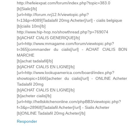
http://hefeiexpat.com/forum/index.php?topic=383.0
[b]Sialic[/b]
[url=http://forum.nrj12.fr/viewtopic.php?
f=13&p=4089]Tadalafil 20mg Acheter[/url] - cialis belgique
[b]cialis 10m[/b]
http://www.hip-hop.no/showthread.php?p=769074
[b]ACHAT CIALIS GENERIQUE[/b]
[url=http://www.mmagame.com/forum/viewtopic.php?
t=365]commander du cialis[/url] - ACHAT CIALIS BON
MARCHE
[b]achat tadalafil[/b]
[b]ACHAT CIALIS EN LIGNE[/b]
[url=http://www.lookupamerica.com/board/index.php?
showtopic=1666]acheter du cialis[/url] - ONLINE Acheter
Tadalafil 20mg
[b]ACHAT CIALIS EN LIGNE[/b]
[b]acheter cialis[/b]
[url=http://hellskitchenonline.com/phpBB3/viewtopic.php?
f=3&p=28968]Tadalafil Acheter[/url] - Sialis Acheter
[b]ONLINE Tadalafil 20mg Acheter[/b]
Responder