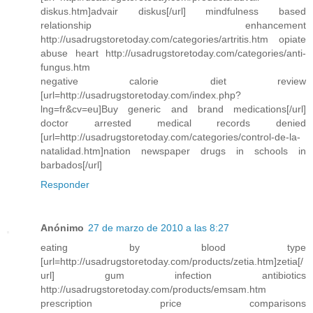
diskus.htm]advair diskus[/url] mindfulness based
relationship enhancement
http://usadrugstoretoday.com/categories/artritis.htm opiate
abuse heart http://usadrugstoretoday.com/categories/anti-
fungus.htm
negative calorie diet review
[url=http://usadrugstoretoday.com/index.php?
lng=fr&cv=eu]Buy generic and brand medications[/url]
doctor arrested medical records denied
[url=http://usadrugstoretoday.com/categories/control-de-la-
natalidad.htm]nation newspaper drugs in schools in
barbados[/url]
Responder
Anónimo
27 de marzo de 2010 a las 8:27
eating by blood type
[url=http://usadrugstoretoday.com/products/zetia.htm]zetia[/
url] gum infection antibiotics
http://usadrugstoretoday.com/products/emsam.htm
prescription price comparisons