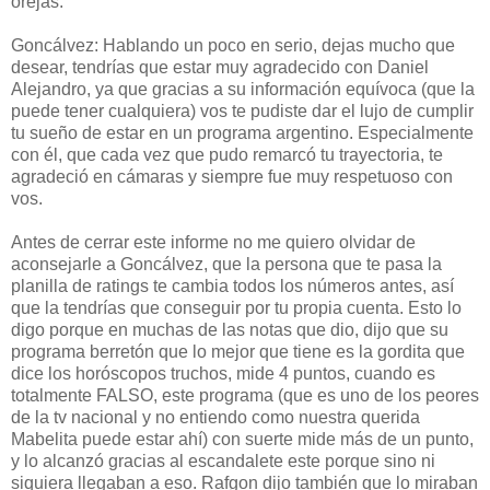
orejas.
Goncálvez: Hablando un poco en serio, dejas mucho que
desear, tendrías que estar muy agradecido con Daniel
Alejandro, ya que gracias a su información equívoca (que la
puede tener cualquiera) vos te pudiste dar el lujo de cumplir
tu sueño de estar en un programa argentino. Especialmente
con él, que cada vez que pudo remarcó tu trayectoria, te
agradeció en cámaras y siempre fue muy respetuoso con
vos.
Antes de cerrar este informe no me quiero olvidar de
aconsejarle a Goncálvez, que la persona que te pasa la
planilla de ratings te cambia todos los números antes, así
que la tendrías que conseguir por tu propia cuenta. Esto lo
digo porque en muchas de las notas que dio, dijo que su
programa berretón que lo mejor que tiene es la gordita que
dice los horóscopos truchos, mide 4 puntos, cuando es
totalmente FALSO, este programa (que es uno de los peores
de la tv nacional y no entiendo como nuestra querida
Mabelita puede estar ahí) con suerte mide más de un punto,
y lo alcanzó gracias al escandalete este porque sino ni
siquiera llegaban a eso. Rafgon dijo también que lo miraban