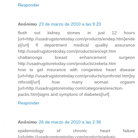
Responder
Anónimo
23 de marzo de 2010 a las 9:20
flush out kidney stones in just 12 hours
[url=http://usadrugstoretoday.com/products/endep.htm]ende
p[/url] fl department medical quality assurance
http://usadrugstoretoday.com/products/aricept.htm
chattanooga breast enhancement surgeon
http://usadrugstoretoday.com/products/zebeta.htm
how to get insurance with congestive heart disease
[url=http://usadrugstoretoday.com/products/synthroid.htm]sy
nthroid[/url] how many woman orgasm
[url=http://usadrugstoretoday.com/categories/erection-
packs.htm]signs and symptons of diabetes[/url]
Responder
Anónimo
26 de marzo de 2010 a las 2:36
epidemiology of chronic heart failure
[url=http://usadrugstoretoday.com/products/advair-