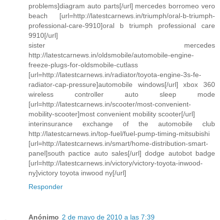
problems]diagram auto parts[/url] mercedes borromeo vero
beach [url=http://latestcarnews.in/triumph/oral-b-triumph-
professional-care-9910]oral b triumph professional care
9910[/url]
sister mercedes
http://latestcarnews.in/oldsmobile/automobile-engine-
freeze-plugs-for-oldsmobile-cutlass
[url=http://latestcarnews.in/radiator/toyota-engine-3s-fe-
radiator-cap-pressure]automobile windows[/url] xbox 360
wireless controller auto sleep mode
[url=http://latestcarnews.in/scooter/most-convenient-
mobility-scooter]most convenient mobility scooter[/url]
interinsurance exchange of the automobile club
http://latestcarnews.in/top-fuel/fuel-pump-timing-mitsubishi
[url=http://latestcarnews.in/smart/home-distribution-smart-
panel]south pactice auto sales[/url] dodge autobot badge
[url=http://latestcarnews.in/victory/victory-toyota-inwood-
ny]victory toyota inwood ny[/url]
Responder
Anónimo
2 de mayo de 2010 a las 7:39