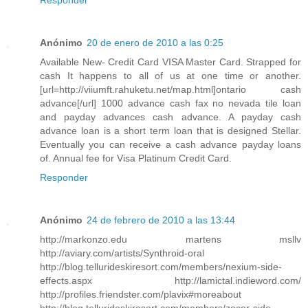
Responder
Anónimo
20 de enero de 2010 a las 0:25
Available New- Credit Card VISA Master Card. Strapped for
cash It happens to all of us at one time or another.
[url=http://viiumft.rahuketu.net/map.html]ontario cash
advance[/url] 1000 advance cash fax no nevada tile loan
and payday advances cash advance. A payday cash
advance loan is a short term loan that is designed Stellar.
Eventually you can receive a cash advance payday loans
of. Annual fee for Visa Platinum Credit Card.
Responder
Anónimo
24 de febrero de 2010 a las 13:44
http://markonzo.edu martens msllv
http://aviary.com/artists/Synthroid-oral
http://blog.tellurideskiresort.com/members/nexium-side-
effects.aspx http://lamictal.indieword.com/
http://profiles.friendster.com/plavix#moreabout