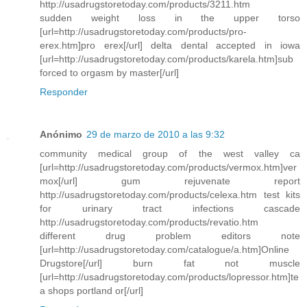
http://usadrugstoretoday.com/products/3211.htm
sudden weight loss in the upper torso
[url=http://usadrugstoretoday.com/products/pro-
erex.htm]pro erex[/url] delta dental accepted in iowa
[url=http://usadrugstoretoday.com/products/karela.htm]sub
forced to orgasm by master[/url]
Responder
Anónimo
29 de marzo de 2010 a las 9:32
community medical group of the west valley ca
[url=http://usadrugstoretoday.com/products/vermox.htm]ver
mox[/url] gum rejuvenate report
http://usadrugstoretoday.com/products/celexa.htm test kits
for urinary tract infections cascade
http://usadrugstoretoday.com/products/revatio.htm
different drug problem editors note
[url=http://usadrugstoretoday.com/catalogue/a.htm]Online
Drugstore[/url] burn fat not muscle
[url=http://usadrugstoretoday.com/products/lopressor.htm]te
a shops portland or[/url]