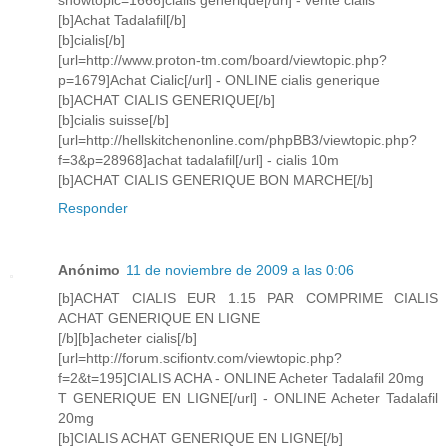
showtopic=1666]cialis generique[/url] - vente cialis
[b]Achat Tadalafil[/b]
[b]cialis[/b]
[url=http://www.proton-tm.com/board/viewtopic.php?
p=1679]Achat Cialic[/url] - ONLINE cialis generique
[b]ACHAT CIALIS GENERIQUE[/b]
[b]cialis suisse[/b]
[url=http://hellskitchenonline.com/phpBB3/viewtopic.php?
f=3&p=28968]achat tadalafil[/url] - cialis 10m
[b]ACHAT CIALIS GENERIQUE BON MARCHE[/b]
Responder
Anónimo
11 de noviembre de 2009 a las 0:06
[b]ACHAT CIALIS EUR 1.15 PAR COMPRIME CIALIS
ACHAT GENERIQUE EN LIGNE
[/b][b]acheter cialis[/b]
[url=http://forum.scifiontv.com/viewtopic.php?
f=2&t=195]CIALIS ACHA - ONLINE Acheter Tadalafil 20mg
T GENERIQUE EN LIGNE[/url] - ONLINE Acheter Tadalafil
20mg
[b]CIALIS ACHAT GENERIQUE EN LIGNE[/b]