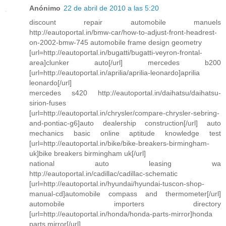
Anónimo
22 de abril de 2010 a las 5:20
discount repair automobile manuels
http://eautoportal.in/bmw-car/how-to-adjust-front-headrest-
on-2002-bmw-745 automobile frame design geometry
[url=http://eautoportal.in/bugatti/bugatti-veyron-frontal-
area]clunker auto[/url] mercedes b200
[url=http://eautoportal.in/aprilia/aprilia-leonardo]aprilia
leonardo[/url]
mercedes s420 http://eautoportal.in/daihatsu/daihatsu-
sirion-fuses
[url=http://eautoportal.in/chrysler/compare-chrysler-sebring-
and-pontiac-g6]auto dealership construction[/url] auto
mechanics basic online aptitude knowledge test
[url=http://eautoportal.in/bike/bike-breakers-birmingham-
uk]bike breakers birmingham uk[/url]
national auto leasing wa
http://eautoportal.in/cadillac/cadillac-schematic
[url=http://eautoportal.in/hyundai/hyundai-tuscon-shop-
manual-cd]automobile compass and thermometer[/url]
automobile importers directory
[url=http://eautoportal.in/honda/honda-parts-mirror]honda
parts mirror[/url]