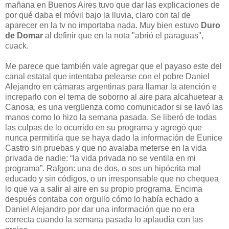
mañana en Buenos Aires tuvo que dar las explicaciones de
por qué daba el móvil bajo la lluvia, claro con tal de
aparecer en la tv no importaba nada. Muy bien estuvo
Duro
de Domar
al definir que en la nota "abrió el paraguas",
cuack.
Me parece que también vale agregar que el payaso este del
canal estatal que intentaba pelearse con el pobre Daniel
Alejandro en cámaras argentinas para llamar la atención e
increparlo con el tema de soborno al aire para alcahuetear a
Canosa, es una vergüenza como comunicador si se lavó las
manos como lo hizo la semana pasada. Se liberó de todas
las culpas de lo ocurrido en su programa y agregó que
nunca permitiría que se haya dado la información de Eunice
Castro sin pruebas y que no avalaba meterse en la vida
privada de nadie: “la vida privada no se ventila en mi
programa”. Rafgon: una de dos, o sos un hipócrita mal
educado y sin códigos, o un irresponsable que no chequea
lo que va a salir al aire en su propio programa. Encima
después contaba con orgullo cómo lo había echado a
Daniel Alejandro por dar una información que no era
correcta cuando la semana pasada lo aplaudía con las