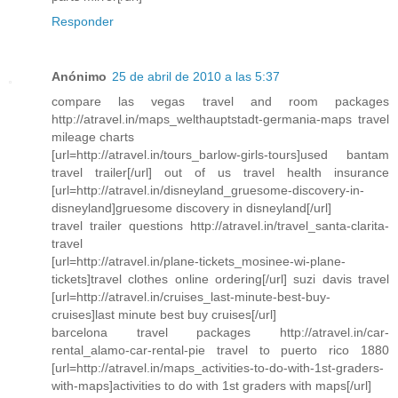
Responder
Anónimo
25 de abril de 2010 a las 5:37
compare las vegas travel and room packages
http://atravel.in/maps_welthauptstadt-germania-maps travel
mileage charts
[url=http://atravel.in/tours_barlow-girls-tours]used bantam
travel trailer[/url] out of us travel health insurance
[url=http://atravel.in/disneyland_gruesome-discovery-in-
disneyland]gruesome discovery in disneyland[/url]
travel trailer questions http://atravel.in/travel_santa-clarita-
travel
[url=http://atravel.in/plane-tickets_mosinee-wi-plane-
tickets]travel clothes online ordering[/url] suzi davis travel
[url=http://atravel.in/cruises_last-minute-best-buy-
cruises]last minute best buy cruises[/url]
barcelona travel packages http://atravel.in/car-
rental_alamo-car-rental-pie travel to puerto rico 1880
[url=http://atravel.in/maps_activities-to-do-with-1st-graders-
with-maps]activities to do with 1st graders with maps[/url]