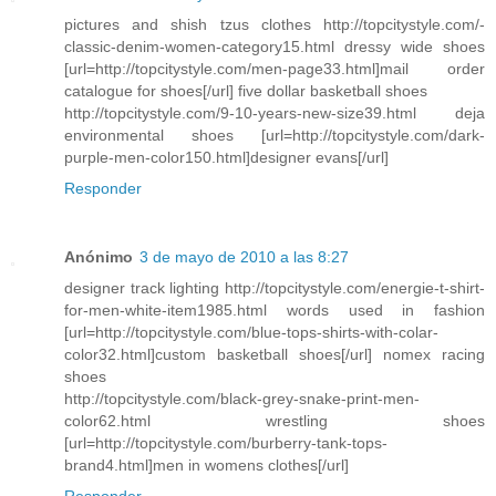
pictures and shish tzus clothes http://topcitystyle.com/-
classic-denim-women-category15.html dressy wide shoes
[url=http://topcitystyle.com/men-page33.html]mail order
catalogue for shoes[/url] five dollar basketball shoes
http://topcitystyle.com/9-10-years-new-size39.html deja
environmental shoes [url=http://topcitystyle.com/dark-
purple-men-color150.html]designer evans[/url]
Responder
Anónimo
3 de mayo de 2010 a las 8:27
designer track lighting http://topcitystyle.com/energie-t-shirt-
for-men-white-item1985.html words used in fashion
[url=http://topcitystyle.com/blue-tops-shirts-with-colar-
color32.html]custom basketball shoes[/url] nomex racing
shoes
http://topcitystyle.com/black-grey-snake-print-men-
color62.html wrestling shoes
[url=http://topcitystyle.com/burberry-tank-tops-
brand4.html]men in womens clothes[/url]
Responder