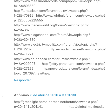
http://www.measuredrecords.com/phpbb2/viewtopic.php?
f=1&t=893539
http://tarassiouk.com/forumkredit/viewtopic.php?
f=2&t=70913 http://www.lightbulbforum.com/viewtopic.php?
p=225555#225555
http://www.thecesworld.org/forum/viewtopic.php?
f=2&t=38700
http://www.blogchannel.com/forum/viewtopic.php?
f=2&t=304550
http://www.electricitymobility.com/forum/viewtopic.php?
f=2&t=22070 http://www.tvchan.net/viewtopic.php?
f=2&t=71271
http://www.ho-nehaso.com/forums/viewtopic.php?
f=4&t=229227 http://jeffry.parsboard.com/viewtopic.php?
f=2&t=27156 http://nevpredatorz.com/forum/index.php?
topic=207397.new#new
Responder
Anónimo
8 de abril de 2010 a las 16:30
http://greenlight.horse-heroes.net/forum/viewtopic.php?
p=204141#204141 http://global-multimedia-