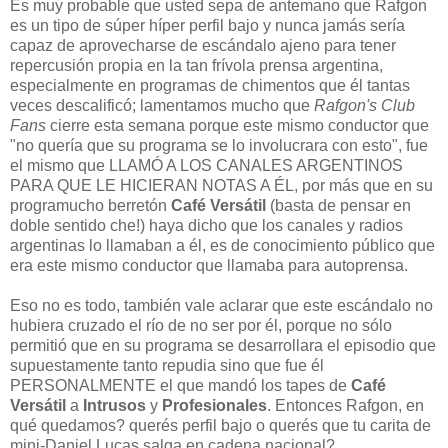
Es muy probable que usted sepa de antemano que Rafgon
es un tipo de súper híper perfil bajo y nunca jamás sería
capaz de aprovecharse de escándalo ajeno para tener
repercusión propia en la tan frívola prensa argentina,
especialmente en programas de chimentos que él tantas
veces descalificó; lamentamos mucho que
Rafgon's Club
Fans
cierre esta semana porque este mismo conductor que
"no quería que su programa se lo involucrara con esto", fue
el mismo que LLAMÓ A LOS CANALES ARGENTINOS
PARA QUE LE HICIERAN NOTAS A ÉL, por más que en su
programucho berretón
Café Versátil
(basta de pensar en
doble sentido che!) haya dicho que los canales y radios
argentinas lo llamaban a él, es de conocimiento público que
era este mismo conductor que llamaba para autoprensa.
Eso no es todo, también vale aclarar que este escándalo no
hubiera cruzado el río de no ser por él, porque no sólo
permitió que en su programa se desarrollara el episodio que
supuestamente tanto repudia sino que fue él
PERSONALMENTE el que mandó los tapes de
Café
Versátil
a
Intrusos
y
Profesionales
. Entonces Rafgon, en
qué quedamos? querés perfil bajo o querés que tu carita de
mini-Daniel Lucas salga en cadena nacional?