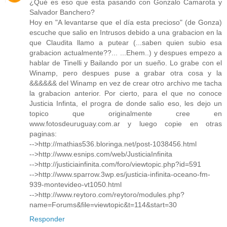
¿Qué es eso que esta pasando con Gonzalo Camarota y
Salvador Banchero?
Hoy en "A levantarse que el día esta precioso" (de Gonza)
escuche que salio en Intrusos debido a una grabacion en la
que Claudita llamo a putear (...saben quien subio esa
grabacion actualmente??... ...Ehem..) y despues empezo a
hablar de Tinelli y Bailando por un sueño. Lo grabe con el
Winamp, pero despues puse a grabar otra cosa y la
&&&&&& del Winamp en vez de crear otro archivo me tacha
la grabacion anterior. Por cierto, para el que no conoce
Justicia Infinta, el progra de donde salio eso, les dejo un
topico que originalmente cree en
www.fotosdeuruguay.com.ar y luego copie en otras
paginas:
-->http://mathias536.bloringa.net/post-1038456.html
-->http://www.esnips.com/web/JusticiaInfinita
-->http://justiciainfinita.com/foro/viewtopic.php?id=591
-->http://www.sparrow.3wp.es/justicia-infinita-oceano-fm-
939-montevideo-vt1050.html
-->http://www.reytoro.com/reytoro/modules.php?
name=Forums&file=viewtopic&t=114&start=30
Responder