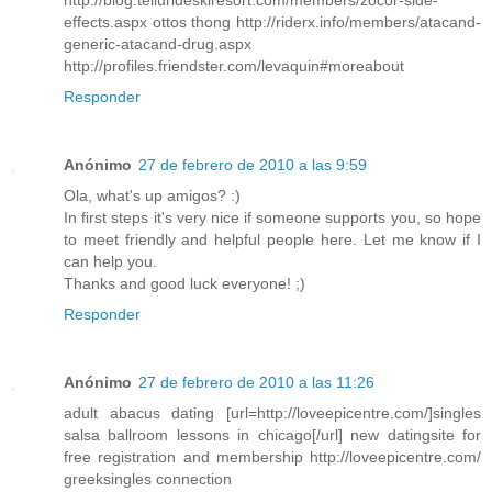
http://blog.tellurideskiresort.com/members/zocor-side-
effects.aspx ottos thong http://riderx.info/members/atacand-
generic-atacand-drug.aspx
http://profiles.friendster.com/levaquin#moreabout
Responder
Anónimo
27 de febrero de 2010 a las 9:59
Ola, what's up amigos? :)
In first steps it's very nice if someone supports you, so hope
to meet friendly and helpful people here. Let me know if I
can help you.
Thanks and good luck everyone! ;)
Responder
Anónimo
27 de febrero de 2010 a las 11:26
adult abacus dating [url=http://loveepicentre.com/]singles
salsa ballroom lessons in chicago[/url] new datingsite for
free registration and membership http://loveepicentre.com/
greeksingles connection