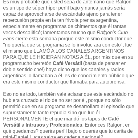
Es muy probable que usted sepa de antemano que Rafgon
es un tipo de súper híper perfil bajo y nunca jamás sería
capaz de aprovecharse de escándalo ajeno para tener
repercusión propia en la tan frívola prensa argentina,
especialmente en programas de chimentos que él tantas
veces descalificó; lamentamos mucho que
Rafgon's Club
Fans
cierre esta semana porque este mismo conductor que
"no quería que su programa se lo involucrara con esto", fue
el mismo que LLAMÓ A LOS CANALES ARGENTINOS
PARA QUE LE HICIERAN NOTAS A ÉL, por más que en su
programucho berretón
Café Versátil
(basta de pensar en
doble sentido che!) haya dicho que los canales y radios
argentinas lo llamaban a él, es de conocimiento público que
era este mismo conductor que llamaba para autoprensa.
Eso no es todo, también vale aclarar que este escándalo no
hubiera cruzado el río de no ser por él, porque no sólo
permitió que en su programa se desarrollara el episodio que
supuestamente tanto repudia sino que fue él
PERSONALMENTE el que mandó los tapes de
Café
Versátil
a
Intrusos
y
Profesionales
. Entonces Rafgon, en
qué quedamos? querés perfil bajo o querés que tu carita de
mini-Daniel Lucas salga en cadena nacional?