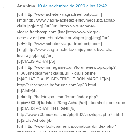
Anónimo
10 de noviembre de 2009 a las 12:42
[url=http://www.acheter-viagra.freehostp.com]
[img]http://www.viagra-achetez.enjoymeds.biz/achat-
cialis.jpg[/img][/url][url=http://www.acheter-
viagra.freehostp.com][img]http://www.viagra-
achetez.enjoymeds.biz/achat-viagra.jpg[/img][/url]
[url=http://www.acheter-viagra.freehostp.com]
[img]http://www.viagra-achetez.enjoymeds.biz/achat-
levitra.jpg[/img][/url]
[b]CIALIS ACHAT[/b]
[url=http://www.mmagame.com/forum/viewtopic.php?
t=365]medicament cialis[/url] - cialis online
[b]ACHAT CIALIS GENERIQUE BON MARCHE[/b]
http://crhsesaprn.hqforums.com/vp23.html
[b]Cialic[/b]
[url=http://hefeiexpat.com/forum/index.php?
topic=383.0]Tadalafil 20mg Achat[/url] - tadalafil generique
[b]CIALIS ACHAT EN LIGNE[/b]
http://www.700musers.com/phpBB2/viewtopic.php?t=588
[b]Sialis Acheter[/b]
[url=http://www.lookupamerica.com/board/index.php?