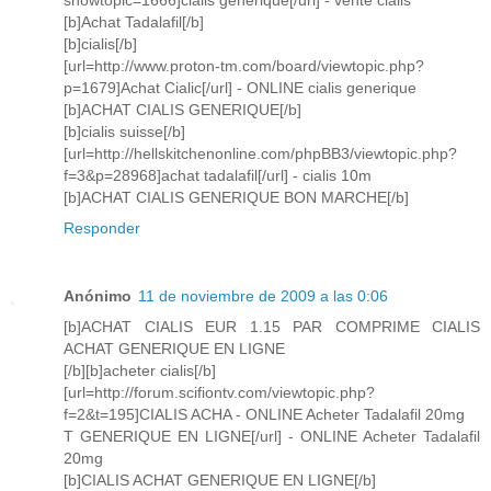
showtopic=1666]cialis generique[/url] - vente cialis
[b]Achat Tadalafil[/b]
[b]cialis[/b]
[url=http://www.proton-tm.com/board/viewtopic.php?
p=1679]Achat Cialic[/url] - ONLINE cialis generique
[b]ACHAT CIALIS GENERIQUE[/b]
[b]cialis suisse[/b]
[url=http://hellskitchenonline.com/phpBB3/viewtopic.php?
f=3&p=28968]achat tadalafil[/url] - cialis 10m
[b]ACHAT CIALIS GENERIQUE BON MARCHE[/b]
Responder
Anónimo
11 de noviembre de 2009 a las 0:06
[b]ACHAT CIALIS EUR 1.15 PAR COMPRIME CIALIS
ACHAT GENERIQUE EN LIGNE
[/b][b]acheter cialis[/b]
[url=http://forum.scifiontv.com/viewtopic.php?
f=2&t=195]CIALIS ACHA - ONLINE Acheter Tadalafil 20mg
T GENERIQUE EN LIGNE[/url] - ONLINE Acheter Tadalafil
20mg
[b]CIALIS ACHAT GENERIQUE EN LIGNE[/b]