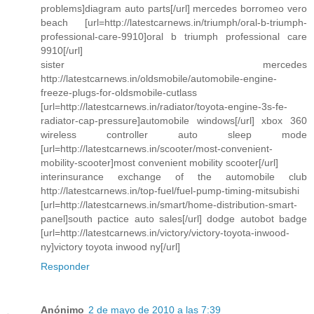
problems]diagram auto parts[/url] mercedes borromeo vero
beach [url=http://latestcarnews.in/triumph/oral-b-triumph-
professional-care-9910]oral b triumph professional care
9910[/url]
sister mercedes
http://latestcarnews.in/oldsmobile/automobile-engine-
freeze-plugs-for-oldsmobile-cutlass
[url=http://latestcarnews.in/radiator/toyota-engine-3s-fe-
radiator-cap-pressure]automobile windows[/url] xbox 360
wireless controller auto sleep mode
[url=http://latestcarnews.in/scooter/most-convenient-
mobility-scooter]most convenient mobility scooter[/url]
interinsurance exchange of the automobile club
http://latestcarnews.in/top-fuel/fuel-pump-timing-mitsubishi
[url=http://latestcarnews.in/smart/home-distribution-smart-
panel]south pactice auto sales[/url] dodge autobot badge
[url=http://latestcarnews.in/victory/victory-toyota-inwood-
ny]victory toyota inwood ny[/url]
Responder
Anónimo
2 de mayo de 2010 a las 7:39