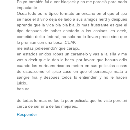
Pa yo también fui a ver blacjack y no me pareció para nada
impactante.
Osea todo es re típico formato americano en el que el tipo
se hace el divino deja de lado a sus amigos nerd y despues
aprende que la vida bla bla bla..lo mas frustrante es que el
tipo despues de haber estafado a los casinos, es decir,
cometido delito federal, no solo no lo llevan preso sino que
lo premian con una beca..CUAK
me estas jodieeendo? que carajo..
en estados unidos robas un caramelo y vas a la silla y me
vas a decir que le dan la beca..por favorr..que basura odio
cuando los norteamericanos meten en sus peliculas cosas
de esas..como el tipico caso en que el personaje mata a
sangre fria y despues todos lo entienden y no le hacen
juicio..
basura..
de todas formas no fue la peor pelicula que he visto pero..ni
cerca de ser una de las mejores..
Responder