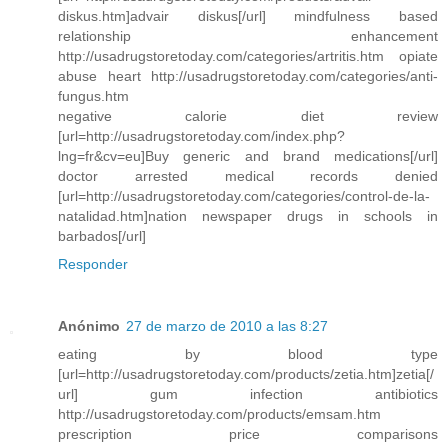
diskus.htm]advair diskus[/url] mindfulness based
relationship enhancement
http://usadrugstoretoday.com/categories/artritis.htm opiate
abuse heart http://usadrugstoretoday.com/categories/anti-
fungus.htm
negative calorie diet review
[url=http://usadrugstoretoday.com/index.php?
lng=fr&cv=eu]Buy generic and brand medications[/url]
doctor arrested medical records denied
[url=http://usadrugstoretoday.com/categories/control-de-la-
natalidad.htm]nation newspaper drugs in schools in
barbados[/url]
Responder
Anónimo
27 de marzo de 2010 a las 8:27
eating by blood type
[url=http://usadrugstoretoday.com/products/zetia.htm]zetia[/
url] gum infection antibiotics
http://usadrugstoretoday.com/products/emsam.htm
prescription price comparisons