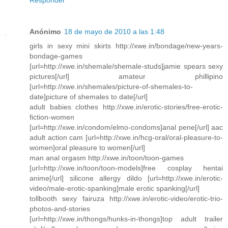
Anónimo
18 de mayo de 2010 a las 1:48
girls in sexy mini skirts http://xwe.in/bondage/new-years-
bondage-games
[url=http://xwe.in/shemale/shemale-studs]jamie spears sexy
pictures[/url] amateur phillipino
[url=http://xwe.in/shemales/picture-of-shemales-to-
date]picture of shemales to date[/url]
adult babies clothes http://xwe.in/erotic-stories/free-erotic-
fiction-women
[url=http://xwe.in/condom/elmo-condoms]anal pene[/url] aac
adult action cam [url=http://xwe.in/hcg-oral/oral-pleasure-to-
women]oral pleasure to women[/url]
man anal orgasm http://xwe.in/toon/toon-games
[url=http://xwe.in/toon/toon-models]free cosplay hentai
anime[/url] silicone allergy dildo [url=http://xwe.in/erotic-
video/male-erotic-spanking]male erotic spanking[/url]
tollbooth sexy fairuza http://xwe.in/erotic-video/erotic-trio-
photos-and-stories
[url=http://xwe.in/thongs/hunks-in-thongs]top adult trailer