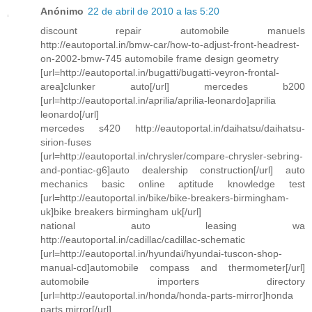
Anónimo
22 de abril de 2010 a las 5:20
discount repair automobile manuels
http://eautoportal.in/bmw-car/how-to-adjust-front-headrest-
on-2002-bmw-745 automobile frame design geometry
[url=http://eautoportal.in/bugatti/bugatti-veyron-frontal-
area]clunker auto[/url] mercedes b200
[url=http://eautoportal.in/aprilia/aprilia-leonardo]aprilia
leonardo[/url]
mercedes s420 http://eautoportal.in/daihatsu/daihatsu-
sirion-fuses
[url=http://eautoportal.in/chrysler/compare-chrysler-sebring-
and-pontiac-g6]auto dealership construction[/url] auto
mechanics basic online aptitude knowledge test
[url=http://eautoportal.in/bike/bike-breakers-birmingham-
uk]bike breakers birmingham uk[/url]
national auto leasing wa
http://eautoportal.in/cadillac/cadillac-schematic
[url=http://eautoportal.in/hyundai/hyundai-tuscon-shop-
manual-cd]automobile compass and thermometer[/url]
automobile importers directory
[url=http://eautoportal.in/honda/honda-parts-mirror]honda
parts mirror[/url]