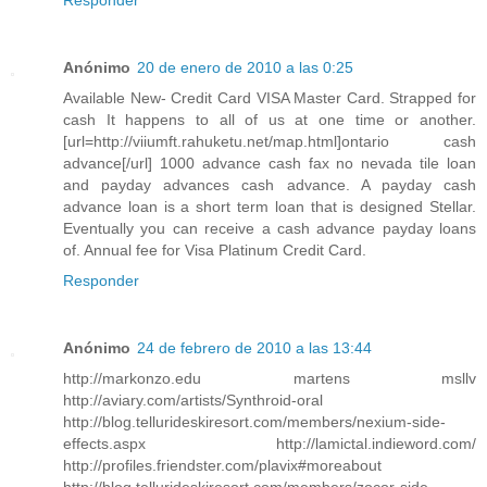
Responder
Anónimo
20 de enero de 2010 a las 0:25
Available New- Credit Card VISA Master Card. Strapped for
cash It happens to all of us at one time or another.
[url=http://viiumft.rahuketu.net/map.html]ontario cash
advance[/url] 1000 advance cash fax no nevada tile loan
and payday advances cash advance. A payday cash
advance loan is a short term loan that is designed Stellar.
Eventually you can receive a cash advance payday loans
of. Annual fee for Visa Platinum Credit Card.
Responder
Anónimo
24 de febrero de 2010 a las 13:44
http://markonzo.edu martens msllv
http://aviary.com/artists/Synthroid-oral
http://blog.tellurideskiresort.com/members/nexium-side-
effects.aspx http://lamictal.indieword.com/
http://profiles.friendster.com/plavix#moreabout