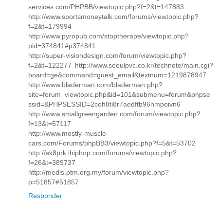
services.com/PHPBB/viewtopic.php?f=2&t=147883
http://www.sportsmoneytalk.com/forums/viewtopic.php?
f=2&t=179994
http://www.pyropub.com/stoptherape/viewtopic.php?
pid=374841#p374841
http://super-visiondesign.com/forum/viewtopic.php?
f=2&t=122277 http://www.seoulpvc.co.kr/technote/main.cgi?
board=ge&command=guest_email&textnum=1219878947
http://www.bladerman.com/bladerman.php?
site=forum_viewtopic.php&id=101&submenu=forum&phpse
ssid=&PHPSESSID=2coh8ti8r7aedftb96nmpoivn6
http://www.smallgreengarden.com/forum/viewtopic.php?
f=13&t=57117
http://www.mostly-muscle-
cars.com/Forums/phpBB3/viewtopic.php?f=5&t=53702
http://sk8prk.ihiphop.com/forums/viewtopic.php?
f=26&t=389737
http://medis.ptm.org.my/forum/viewtopic.php?
p=51857#51857
Responder