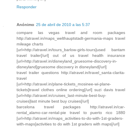
Responder
Anónimo
25 de abril de 2010 a las 5:37
compare las vegas travel and room packages
http://atravel.in/maps_welthauptstadt-germania-maps travel
mileage charts
[url=http://atravel.in/tours_barlow-girls-tours]used bantam
travel trailer[/url] out of us travel health insurance
[url=http://atravel.in/disneyland_gruesome-discovery-in-
disneyland]gruesome discovery in disneyland[/url]
travel trailer questions http://atravel.in/travel_santa-clarita-
travel
[url=http://atravel.in/plane-tickets_mosinee-wi-plane-
tickets]travel clothes online ordering[/url] suzi davis travel
[url=http://atravel.in/cruises_last-minute-best-buy-
cruises]last minute best buy cruises[/url]
barcelona travel packages http://atravel.in/car-
rental_alamo-car-rental-pie travel to puerto rico 1880
[url=http://atravel.in/maps_activities-to-do-with-1st-graders-
with-maps]activities to do with 1st graders with maps[/url]