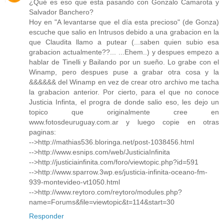
¿Qué es eso que esta pasando con Gonzalo Camarota y
Salvador Banchero?
Hoy en "A levantarse que el día esta precioso" (de Gonza)
escuche que salio en Intrusos debido a una grabacion en la
que Claudita llamo a putear (...saben quien subio esa
grabacion actualmente??... ...Ehem..) y despues empezo a
hablar de Tinelli y Bailando por un sueño. Lo grabe con el
Winamp, pero despues puse a grabar otra cosa y la
&&&&&& del Winamp en vez de crear otro archivo me tacha
la grabacion anterior. Por cierto, para el que no conoce
Justicia Infinta, el progra de donde salio eso, les dejo un
topico que originalmente cree en
www.fotosdeuruguay.com.ar y luego copie en otras
paginas:
-->http://mathias536.bloringa.net/post-1038456.html
-->http://www.esnips.com/web/JusticiaInfinita
-->http://justiciainfinita.com/foro/viewtopic.php?id=591
-->http://www.sparrow.3wp.es/justicia-infinita-oceano-fm-
939-montevideo-vt1050.html
-->http://www.reytoro.com/reytoro/modules.php?
name=Forums&file=viewtopic&t=114&start=30
Responder