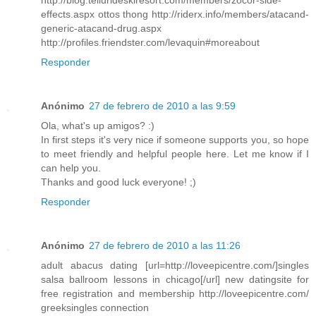
http://blog.tellurideskiresort.com/members/zocor-side-
effects.aspx ottos thong http://riderx.info/members/atacand-
generic-atacand-drug.aspx
http://profiles.friendster.com/levaquin#moreabout
Responder
Anónimo
27 de febrero de 2010 a las 9:59
Ola, what's up amigos? :)
In first steps it's very nice if someone supports you, so hope
to meet friendly and helpful people here. Let me know if I
can help you.
Thanks and good luck everyone! ;)
Responder
Anónimo
27 de febrero de 2010 a las 11:26
adult abacus dating [url=http://loveepicentre.com/]singles
salsa ballroom lessons in chicago[/url] new datingsite for
free registration and membership http://loveepicentre.com/
greeksingles connection