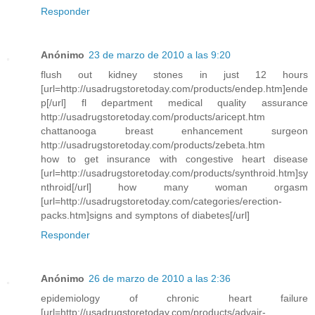
Responder
Anónimo
23 de marzo de 2010 a las 9:20
flush out kidney stones in just 12 hours
[url=http://usadrugstoretoday.com/products/endep.htm]ende
p[/url] fl department medical quality assurance
http://usadrugstoretoday.com/products/aricept.htm
chattanooga breast enhancement surgeon
http://usadrugstoretoday.com/products/zebeta.htm
how to get insurance with congestive heart disease
[url=http://usadrugstoretoday.com/products/synthroid.htm]sy
nthroid[/url] how many woman orgasm
[url=http://usadrugstoretoday.com/categories/erection-
packs.htm]signs and symptons of diabetes[/url]
Responder
Anónimo
26 de marzo de 2010 a las 2:36
epidemiology of chronic heart failure
[url=http://usadrugstoretoday.com/products/advair-