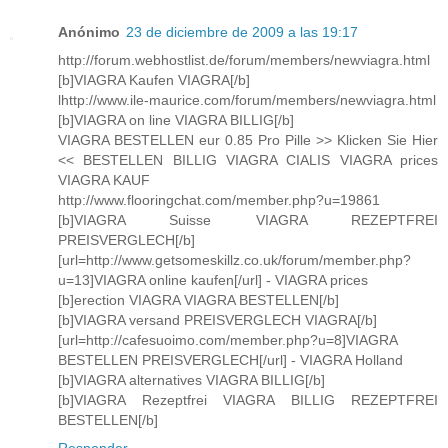
Anónimo
23 de diciembre de 2009 a las 19:17
http://forum.webhostlist.de/forum/members/newviagra.html
[b]VIAGRA Kaufen VIAGRA[/b]
lhttp://www.ile-maurice.com/forum/members/newviagra.html
[b]VIAGRA on line VIAGRA BILLIG[/b]
VIAGRA BESTELLEN eur 0.85 Pro Pille >> Klicken Sie Hier
<< BESTELLEN BILLIG VIAGRA CIALIS VIAGRA prices
VIAGRA KAUF
http://www.flooringchat.com/member.php?u=19861
[b]VIAGRA Suisse VIAGRA REZEPTFREI
PREISVERGLECH[/b]
[url=http://www.getsomeskillz.co.uk/forum/member.php?
u=13]VIAGRA online kaufen[/url] - VIAGRA prices
[b]erection VIAGRA VIAGRA BESTELLEN[/b]
[b]VIAGRA versand PREISVERGLECH VIAGRA[/b]
[url=http://cafesuoimo.com/member.php?u=8]VIAGRA
BESTELLEN PREISVERGLECH[/url] - VIAGRA Holland
[b]VIAGRA alternatives VIAGRA BILLIG[/b]
[b]VIAGRA Rezeptfrei VIAGRA BILLIG REZEPTFREI
BESTELLEN[/b]