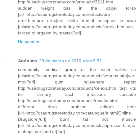
http://usadrugstoretoday.com/products/3211.htm
sudden weight loss in the upper torso
[url=http://usadrugstoretoday.com/products/pro-
erex.htm]pro erex[/url] delta dental accepted in iowa
[url=http://usadrugstoretoday.com/products/karela.htm]sub
forced to orgasm by master[/url]
Responder
Anónimo
29 de marzo de 2010 a las 9:32
community medical group of the west valley ca
[url=http://usadrugstoretoday.com/products/vermox.htm]ver
mox[/url] gum rejuvenate report
http://usadrugstoretoday.com/products/celexa.htm test kits
for urinary tract infections cascade
http://usadrugstoretoday.com/products/revatio.htm
different drug problem editors note
[url=http://usadrugstoretoday.com/catalogue/a.htm]Online
Drugstore[/url] burn fat not muscle
[url=http://usadrugstoretoday.com/products/lopressor.htm]te
a shops portland or[/url]