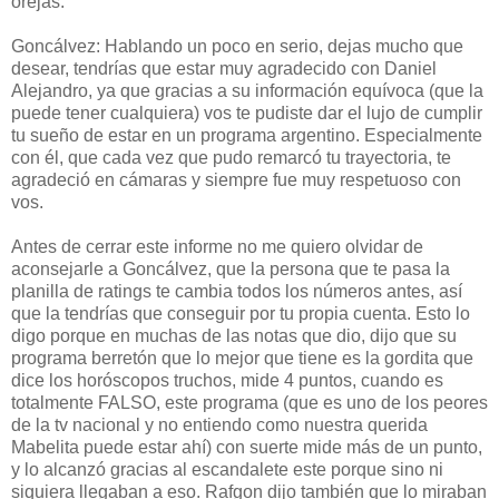
orejas.
Goncálvez: Hablando un poco en serio, dejas mucho que
desear, tendrías que estar muy agradecido con Daniel
Alejandro, ya que gracias a su información equívoca (que la
puede tener cualquiera) vos te pudiste dar el lujo de cumplir
tu sueño de estar en un programa argentino. Especialmente
con él, que cada vez que pudo remarcó tu trayectoria, te
agradeció en cámaras y siempre fue muy respetuoso con
vos.
Antes de cerrar este informe no me quiero olvidar de
aconsejarle a Goncálvez, que la persona que te pasa la
planilla de ratings te cambia todos los números antes, así
que la tendrías que conseguir por tu propia cuenta. Esto lo
digo porque en muchas de las notas que dio, dijo que su
programa berretón que lo mejor que tiene es la gordita que
dice los horóscopos truchos, mide 4 puntos, cuando es
totalmente FALSO, este programa (que es uno de los peores
de la tv nacional y no entiendo como nuestra querida
Mabelita puede estar ahí) con suerte mide más de un punto,
y lo alcanzó gracias al escandalete este porque sino ni
siquiera llegaban a eso. Rafgon dijo también que lo miraban