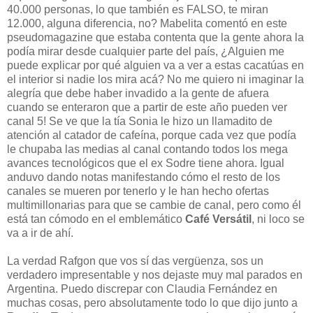
40.000 personas, lo que también es FALSO, te miran
12.000, alguna diferencia, no? Mabelita comentó en este
pseudomagazine que estaba contenta que la gente ahora la
podía mirar desde cualquier parte del país, ¿Alguien me
puede explicar por qué alguien va a ver a estas cacatúas en
el interior si nadie los mira acá? No me quiero ni imaginar la
alegría que debe haber invadido a la gente de afuera
cuando se enteraron que a partir de este año pueden ver
canal 5! Se ve que la tía Sonia le hizo un llamadito de
atención al catador de cafeína, porque cada vez que podía
le chupaba las medias al canal contando todos los mega
avances tecnológicos que el ex Sodre tiene ahora. Igual
anduvo dando notas manifestando cómo el resto de los
canales se mueren por tenerlo y le han hecho ofertas
multimillonarias para que se cambie de canal, pero como él
está tan cómodo en el emblemático
Café Versátil
, ni loco se
va a ir de ahí.
La verdad Rafgon que vos sí das vergüenza, sos un
verdadero impresentable y nos dejaste muy mal parados en
Argentina. Puedo discrepar con Claudia Fernández en
muchas cosas, pero absolutamente todo lo que dijo junto a