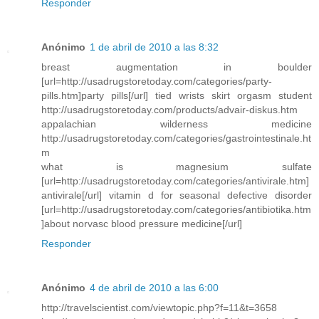
Responder
Anónimo
1 de abril de 2010 a las 8:32
breast augmentation in boulder
[url=http://usadrugstoretoday.com/categories/party-
pills.htm]party pills[/url] tied wrists skirt orgasm student
http://usadrugstoretoday.com/products/advair-diskus.htm
appalachian wilderness medicine
http://usadrugstoretoday.com/categories/gastrointestinale.ht
m
what is magnesium sulfate
[url=http://usadrugstoretoday.com/categories/antivirale.htm]
antivirale[/url] vitamin d for seasonal defective disorder
[url=http://usadrugstoretoday.com/categories/antibiotika.htm
]about norvasc blood pressure medicine[/url]
Responder
Anónimo
4 de abril de 2010 a las 6:00
http://travelscientist.com/viewtopic.php?f=11&t=3658