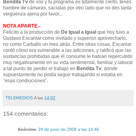
Bendita Tv
de vos y tu programa es totalmente cierto, tenés
hambre de cámaras, sacialas por otro lado que no des tanta
vergüenza ajena por favor...
NOTA APARTE.-
Felicito a la producción de
De Igual a Igual
que hoy tuvo a
Gustavo Escanlar como invitado y supieron aprovecharlo,
no como Carballo un mes atrás. Entre otras cosas, Escanlar
contó cómo era vulnerable a las adiciones, y ratificó que las
sustancias prohibidas que él consume le habían repercutido
muy negativamente en su vida sentimental, familiar y laboral
a tal punto de perder el trabajo en
Bendita Tv
, donde
supuestamente no podía seguir trabajando si estaba en
"esas condiuciones".
TELEMEDIOS
A las
14:02
154 comentarios:
Anónimo
24 de junio de 2008 a las 14:46