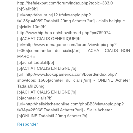
http://hefeiexpat.com/forum/index.php?topic=383.0
[b]Sialic[/b]
[url=http://forum.nrj12.fr/viewtopic.php?
f=13&p=4089]Tadalafil 20mg Acheter[/url] - cialis belgique
[b]cialis 10m[/b]
http://www.hip-hop.no/showthread.php?p=769074
[b]ACHAT CIALIS GENERIQUE[/b]
[url=http://www.mmagame.com/forum/viewtopic.php?
t=365]commander du cialis[/url] - ACHAT CIALIS BON
MARCHE
[b]achat tadalafil[/b]
[b]ACHAT CIALIS EN LIGNE[/b]
[url=http://www.lookupamerica.com/board/index.php?
showtopic=1666]acheter du cialis[/url] - ONLINE Acheter
Tadalafil 20mg
[b]ACHAT CIALIS EN LIGNE[/b]
[b]acheter cialis[/b]
[url=http://hellskitchenonline.com/phpBB3/viewtopic.php?
f=3&p=28968]Tadalafil Acheter[/url] - Sialis Acheter
[b]ONLINE Tadalafil 20mg Acheter[/b]
Responder