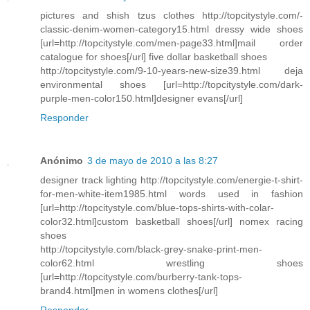
pictures and shish tzus clothes http://topcitystyle.com/-
classic-denim-women-category15.html dressy wide shoes
[url=http://topcitystyle.com/men-page33.html]mail order
catalogue for shoes[/url] five dollar basketball shoes
http://topcitystyle.com/9-10-years-new-size39.html deja
environmental shoes [url=http://topcitystyle.com/dark-
purple-men-color150.html]designer evans[/url]
Responder
Anónimo
3 de mayo de 2010 a las 8:27
designer track lighting http://topcitystyle.com/energie-t-shirt-
for-men-white-item1985.html words used in fashion
[url=http://topcitystyle.com/blue-tops-shirts-with-colar-
color32.html]custom basketball shoes[/url] nomex racing
shoes
http://topcitystyle.com/black-grey-snake-print-men-
color62.html wrestling shoes
[url=http://topcitystyle.com/burberry-tank-tops-
brand4.html]men in womens clothes[/url]
Responder