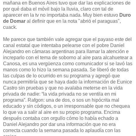
mañana en Buenos Aires tuvo que dar las explicaciones de
por qué daba el móvil bajo la lluvia, claro con tal de
aparecer en la tv no importaba nada. Muy bien estuvo
Duro
de Domar
al definir que en la nota "abrió el paraguas",
cuack.
Me parece que también vale agregar que el payaso este del
canal estatal que intentaba pelearse con el pobre Daniel
Alejandro en cámaras argentinas para llamar la atención e
increparlo con el tema de soborno al aire para alcahuetear a
Canosa, es una vergüenza como comunicador si se lavó las
manos como lo hizo la semana pasada. Se liberó de todas
las culpas de lo ocurrido en su programa y agregó que
nunca permitiría que se haya dado la información de Eunice
Castro sin pruebas y que no avalaba meterse en la vida
privada de nadie: “la vida privada no se ventila en mi
programa”. Rafgon: una de dos, o sos un hipócrita mal
educado y sin códigos, o un irresponsable que no chequea
lo que va a salir al aire en su propio programa. Encima
después contaba con orgullo cómo lo había echado a
Daniel Alejandro por dar una información que no era
correcta cuando la semana pasada lo aplaudía con las