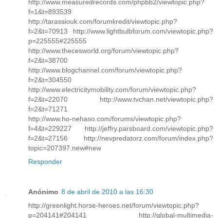
http://www.measuredrecords.com/phpbb2/viewtopic.php?
f=1&t=893539
http://tarassiouk.com/forumkredit/viewtopic.php?
f=2&t=70913 http://www.lightbulbforum.com/viewtopic.php?
p=225555#225555
http://www.thecesworld.org/forum/viewtopic.php?
f=2&t=38700
http://www.blogchannel.com/forum/viewtopic.php?
f=2&t=304550
http://www.electricitymobility.com/forum/viewtopic.php?
f=2&t=22070 http://www.tvchan.net/viewtopic.php?
f=2&t=71271
http://www.ho-nehaso.com/forums/viewtopic.php?
f=4&t=229227 http://jeffry.parsboard.com/viewtopic.php?
f=2&t=27156 http://nevpredatorz.com/forum/index.php?
topic=207397.new#new
Responder
Anónimo
8 de abril de 2010 a las 16:30
http://greenlight.horse-heroes.net/forum/viewtopic.php?
p=204141#204141 http://global-multimedia-