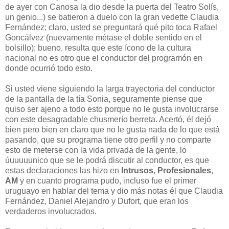
de ayer con Canosa la dio desde la puerta del Teatro Solís,
un genio...) se batieron a duelo con la gran vedette Claudia
Fernández; claro, usted se preguntará qué pito toca Rafael
Goncálvez (nuevamente métase el doble sentido en el
bolsillo); bueno, resulta que este ícono de la cultura
nacional no es otro que el conductor del programón en
donde ocurrió todo esto.
Si usted viene siguiendo la larga trayectoria del conductor
de la pantalla de la tía Sonia, seguramente piense que
quiso ser ajeno a todo esto porque no le gusta involucrarse
con este desagradable chusmerío berreta. Acertó, él dejó
bien pero bien en claro que no le gusta nada de lo que está
pasando, que su programa tiene otro perfil y no comparte
esto de meterse con la vida privada de la gente, lo
úuuuuunico que se le podrá discutir al conductor, es que
estas declaraciones las hizo en
Intrusos
,
Profesionales
,
AM
y en cuanto programa pudo, incluso fue el primer
uruguayo en hablar del tema y dio más notas él que Claudia
Fernández, Daniel Alejandro y Dufort, que eran los
verdaderos involucrados.