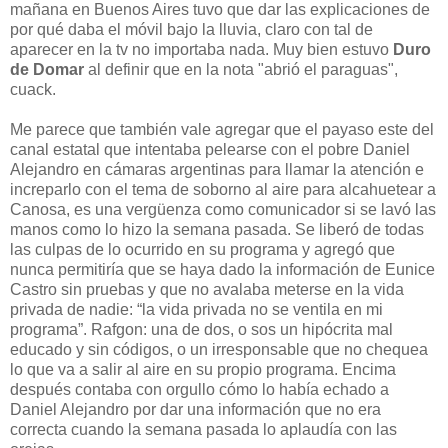
mañana en Buenos Aires tuvo que dar las explicaciones de
por qué daba el móvil bajo la lluvia, claro con tal de
aparecer en la tv no importaba nada. Muy bien estuvo
Duro
de Domar
al definir que en la nota "abrió el paraguas",
cuack.
Me parece que también vale agregar que el payaso este del
canal estatal que intentaba pelearse con el pobre Daniel
Alejandro en cámaras argentinas para llamar la atención e
increparlo con el tema de soborno al aire para alcahuetear a
Canosa, es una vergüenza como comunicador si se lavó las
manos como lo hizo la semana pasada. Se liberó de todas
las culpas de lo ocurrido en su programa y agregó que
nunca permitiría que se haya dado la información de Eunice
Castro sin pruebas y que no avalaba meterse en la vida
privada de nadie: “la vida privada no se ventila en mi
programa”. Rafgon: una de dos, o sos un hipócrita mal
educado y sin códigos, o un irresponsable que no chequea
lo que va a salir al aire en su propio programa. Encima
después contaba con orgullo cómo lo había echado a
Daniel Alejandro por dar una información que no era
correcta cuando la semana pasada lo aplaudía con las