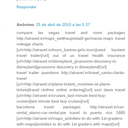
Responder
Anónimo
25 de abril de 2010 a las 5:37
compare las vegas travel and room packages
http://atravel.in/maps_welthauptstadt-germania-maps travel
mileage charts
[url=http://atravel.in/tours_barlow-girls-tours]used bantam
travel trailer[/url] out of us travel health insurance
[url=http://atravel.in/disneyland_gruesome-discovery-in-
disneyland]gruesome discovery in disneyland[/url]
travel trailer questions http://atravel.in/travel_santa-clarita-
travel
[url=http://atravel.in/plane-tickets_mosinee-wi-plane-
tickets]travel clothes online ordering[/url] suzi davis travel
[url=http://atravel.in/cruises_last-minute-best-buy-
cruises]last minute best buy cruises[/url]
barcelona travel packages http://atravel.in/car-
rental_alamo-car-rental-pie travel to puerto rico 1880
[url=http://atravel.in/maps_activities-to-do-with-1st-graders-
with-maps]activities to do with 1st graders with maps[/url]