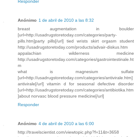
Responder
Anónimo
1 de abril de 2010 a las 8:32
breast augmentation in boulder
[url=http://usadrugstoretoday.com/categories/party-
pills.htm]party pills[/url] tied wrists skirt orgasm student
http://usadrugstoretoday.com/products/advair-diskus.htm
appalachian wilderness medicine
http://usadrugstoretoday.com/categories/gastrointestinale.ht
m
what is magnesium sulfate
[url=http://usadrugstoretoday.com/categories/antivirale.htm]
antivirale[/url] vitamin d for seasonal defective disorder
[url=http://usadrugstoretoday.com/categories/antibiotika.htm
]about norvasc blood pressure medicine[/url]
Responder
Anónimo
4 de abril de 2010 a las 6:00
http://travelscientist.com/viewtopic.php?f=11&t=3658