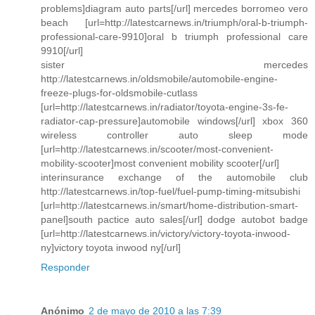
problems]diagram auto parts[/url] mercedes borromeo vero
beach [url=http://latestcarnews.in/triumph/oral-b-triumph-
professional-care-9910]oral b triumph professional care
9910[/url]
sister mercedes
http://latestcarnews.in/oldsmobile/automobile-engine-
freeze-plugs-for-oldsmobile-cutlass
[url=http://latestcarnews.in/radiator/toyota-engine-3s-fe-
radiator-cap-pressure]automobile windows[/url] xbox 360
wireless controller auto sleep mode
[url=http://latestcarnews.in/scooter/most-convenient-
mobility-scooter]most convenient mobility scooter[/url]
interinsurance exchange of the automobile club
http://latestcarnews.in/top-fuel/fuel-pump-timing-mitsubishi
[url=http://latestcarnews.in/smart/home-distribution-smart-
panel]south pactice auto sales[/url] dodge autobot badge
[url=http://latestcarnews.in/victory/victory-toyota-inwood-
ny]victory toyota inwood ny[/url]
Responder
Anónimo
2 de mayo de 2010 a las 7:39