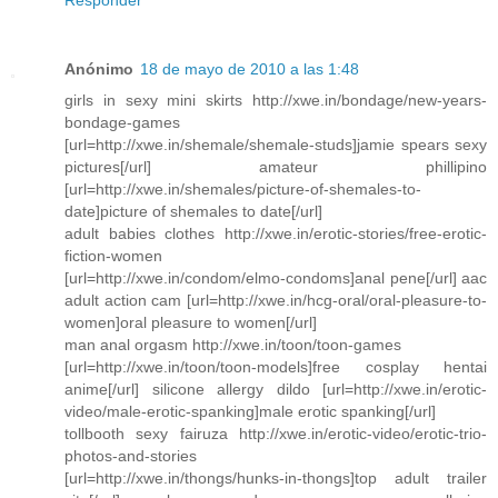
Anónimo
18 de mayo de 2010 a las 1:48
girls in sexy mini skirts http://xwe.in/bondage/new-years-
bondage-games
[url=http://xwe.in/shemale/shemale-studs]jamie spears sexy
pictures[/url] amateur phillipino
[url=http://xwe.in/shemales/picture-of-shemales-to-
date]picture of shemales to date[/url]
adult babies clothes http://xwe.in/erotic-stories/free-erotic-
fiction-women
[url=http://xwe.in/condom/elmo-condoms]anal pene[/url] aac
adult action cam [url=http://xwe.in/hcg-oral/oral-pleasure-to-
women]oral pleasure to women[/url]
man anal orgasm http://xwe.in/toon/toon-games
[url=http://xwe.in/toon/toon-models]free cosplay hentai
anime[/url] silicone allergy dildo [url=http://xwe.in/erotic-
video/male-erotic-spanking]male erotic spanking[/url]
tollbooth sexy fairuza http://xwe.in/erotic-video/erotic-trio-
photos-and-stories
[url=http://xwe.in/thongs/hunks-in-thongs]top adult trailer