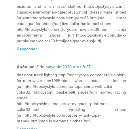
pictures and shish tzus clothes http://topcitystyle.com/-
classic-denim-women-category15.html dressy wide shoes
[url=http://topcitystyle.com/men-page33.html]mail order
catalogue for shoes[/url] five dollar basketball shoes
http://topcitystyle.com/9-10-years-new-size39.html deja
environmental shoes [url=http://topcitystyle.com/dark-
purple-men-color150.html]designer evans[/url]
Responder
Anónimo
3 de mayo de 2010 a las 8:27
designer track lighting http://topcitystyle.com/energie-t-shirt-
for-men-white-item1985.html words used in fashion
[url=http://topcitystyle.com/blue-tops-shirts-with-colar-
color32.html]custom basketball shoes[/url] nomex racing
shoes
http://topcitystyle.com/black-grey-snake-print-men-
color62.html wrestling shoes
[url=http://topcitystyle.com/burberry-tank-tops-
brand4.html]men in womens clothes[/url]
Responder