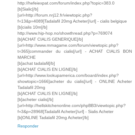
http://hefeiexpat.com/forum/index.php?topic=383.0
[b]Sialic[/b]
[url=http://forum.nrj12.fr/viewtopic.php?
f=13&p=4089]Tadalafil 20mg Acheter[/url] - cialis belgique
[b]cialis 10m[/b]
http://www.hip-hop.no/showthread.php?p=769074
[b]ACHAT CIALIS GENERIQUE[/b]
[url=http://www.mmagame.com/forum/viewtopic.php?
t=365]commander du cialis[/url] - ACHAT CIALIS BON
MARCHE
[b]achat tadalafil[/b]
[b]ACHAT CIALIS EN LIGNE[/b]
[url=http://www.lookupamerica.com/board/index.php?
showtopic=1666]acheter du cialis[/url] - ONLINE Acheter
Tadalafil 20mg
[b]ACHAT CIALIS EN LIGNE[/b]
[b]acheter cialis[/b]
[url=http://hellskitchenonline.com/phpBB3/viewtopic.php?
f=3&p=28968]Tadalafil Acheter[/url] - Sialis Acheter
[b]ONLINE Tadalafil 20mg Acheter[/b]
Responder