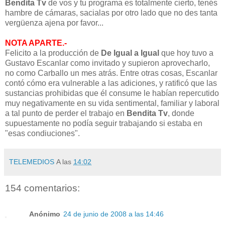
Bendita Tv
de vos y tu programa es totalmente cierto, tenés
hambre de cámaras, sacialas por otro lado que no des tanta
vergüenza ajena por favor...
NOTA APARTE.-
Felicito a la producción de
De Igual a Igual
que hoy tuvo a
Gustavo Escanlar como invitado y supieron aprovecharlo,
no como Carballo un mes atrás. Entre otras cosas, Escanlar
contó cómo era vulnerable a las adiciones, y ratificó que las
sustancias prohibidas que él consume le habían repercutido
muy negativamente en su vida sentimental, familiar y laboral
a tal punto de perder el trabajo en
Bendita Tv
, donde
supuestamente no podía seguir trabajando si estaba en
"esas condiuciones".
TELEMEDIOS
A las
14:02
154 comentarios:
Anónimo
24 de junio de 2008 a las 14:46