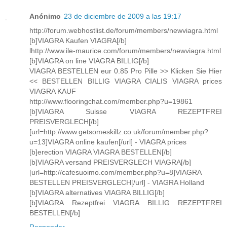
Anónimo
23 de diciembre de 2009 a las 19:17
http://forum.webhostlist.de/forum/members/newviagra.html
[b]VIAGRA Kaufen VIAGRA[/b]
lhttp://www.ile-maurice.com/forum/members/newviagra.html
[b]VIAGRA on line VIAGRA BILLIG[/b]
VIAGRA BESTELLEN eur 0.85 Pro Pille >> Klicken Sie Hier
<< BESTELLEN BILLIG VIAGRA CIALIS VIAGRA prices
VIAGRA KAUF
http://www.flooringchat.com/member.php?u=19861
[b]VIAGRA Suisse VIAGRA REZEPTFREI
PREISVERGLECH[/b]
[url=http://www.getsomeskillz.co.uk/forum/member.php?
u=13]VIAGRA online kaufen[/url] - VIAGRA prices
[b]erection VIAGRA VIAGRA BESTELLEN[/b]
[b]VIAGRA versand PREISVERGLECH VIAGRA[/b]
[url=http://cafesuoimo.com/member.php?u=8]VIAGRA
BESTELLEN PREISVERGLECH[/url] - VIAGRA Holland
[b]VIAGRA alternatives VIAGRA BILLIG[/b]
[b]VIAGRA Rezeptfrei VIAGRA BILLIG REZEPTFREI
BESTELLEN[/b]