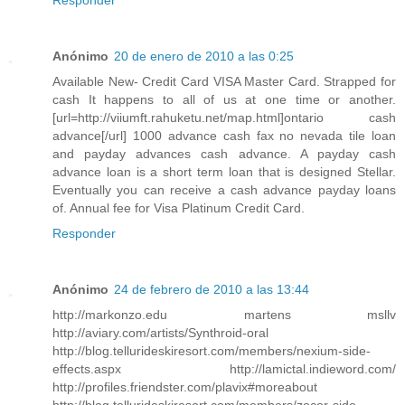
Responder
Anónimo
20 de enero de 2010 a las 0:25
Available New- Credit Card VISA Master Card. Strapped for
cash It happens to all of us at one time or another.
[url=http://viiumft.rahuketu.net/map.html]ontario cash
advance[/url] 1000 advance cash fax no nevada tile loan
and payday advances cash advance. A payday cash
advance loan is a short term loan that is designed Stellar.
Eventually you can receive a cash advance payday loans
of. Annual fee for Visa Platinum Credit Card.
Responder
Anónimo
24 de febrero de 2010 a las 13:44
http://markonzo.edu martens msllv
http://aviary.com/artists/Synthroid-oral
http://blog.tellurideskiresort.com/members/nexium-side-
effects.aspx http://lamictal.indieword.com/
http://profiles.friendster.com/plavix#moreabout