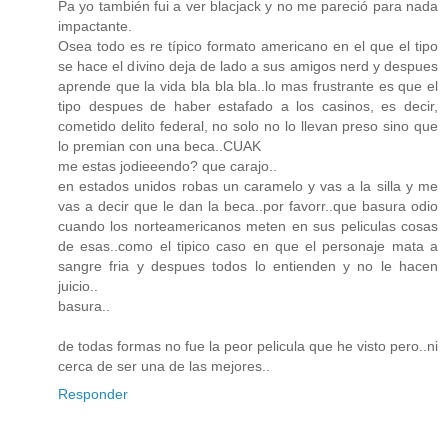
Pa yo también fui a ver blacjack y no me pareció para nada
impactante.
Osea todo es re típico formato americano en el que el tipo
se hace el divino deja de lado a sus amigos nerd y despues
aprende que la vida bla bla bla..lo mas frustrante es que el
tipo despues de haber estafado a los casinos, es decir,
cometido delito federal, no solo no lo llevan preso sino que
lo premian con una beca..CUAK
me estas jodieeendo? que carajo..
en estados unidos robas un caramelo y vas a la silla y me
vas a decir que le dan la beca..por favorr..que basura odio
cuando los norteamericanos meten en sus peliculas cosas
de esas..como el tipico caso en que el personaje mata a
sangre fria y despues todos lo entienden y no le hacen
juicio..
basura..
de todas formas no fue la peor pelicula que he visto pero..ni
cerca de ser una de las mejores..
Responder