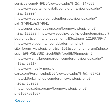
services.com/PHPBB/viewtopic.php?f=2&t=147883
http://www.sportsmoneytalk.com/forums/viewtopic.php?
f=2&t=179994
http://www.pyropub.com/stoptherape/viewtopic.php?
pid=374841#p374841
http://super-visiondesign.com/forum/viewtopic.php?
f=2&t=122277 http://www.seoulpvc.co.kr/technote/main.cgi?
board=ge&command=guest_email&textnum=1219878947
http://www.bladerman.com/bladerman.php?
site=forum_viewtopic.php&id=101&submenu=forum&phpse
ssid=&PHPSESSID=2coh8ti8r7aedftb96nmpoivn6
http://www.smallgreengarden.com/forum/viewtopic.php?
f=13&t=57117
http://www.mostly-muscle-
cars.com/Forums/phpBB3/viewtopic.php?f=5&t=53702
http://sk8prk.ihiphop.com/forums/viewtopic.php?
f=26&t=389737
http://medis.ptm.org.my/forum/viewtopic.php?
p=51857#51857
Responder