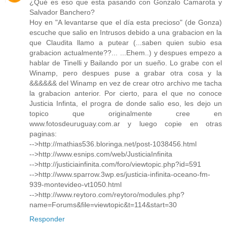
¿Qué es eso que esta pasando con Gonzalo Camarota y
Salvador Banchero?
Hoy en "A levantarse que el día esta precioso" (de Gonza)
escuche que salio en Intrusos debido a una grabacion en la
que Claudita llamo a putear (...saben quien subio esa
grabacion actualmente??... ...Ehem..) y despues empezo a
hablar de Tinelli y Bailando por un sueño. Lo grabe con el
Winamp, pero despues puse a grabar otra cosa y la
&&&&&& del Winamp en vez de crear otro archivo me tacha
la grabacion anterior. Por cierto, para el que no conoce
Justicia Infinta, el progra de donde salio eso, les dejo un
topico que originalmente cree en
www.fotosdeuruguay.com.ar y luego copie en otras
paginas:
-->http://mathias536.bloringa.net/post-1038456.html
-->http://www.esnips.com/web/JusticiaInfinita
-->http://justiciainfinita.com/foro/viewtopic.php?id=591
-->http://www.sparrow.3wp.es/justicia-infinita-oceano-fm-
939-montevideo-vt1050.html
-->http://www.reytoro.com/reytoro/modules.php?
name=Forums&file=viewtopic&t=114&start=30
Responder