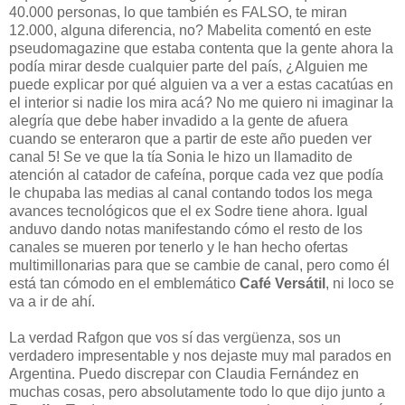
40.000 personas, lo que también es FALSO, te miran
12.000, alguna diferencia, no? Mabelita comentó en este
pseudomagazine que estaba contenta que la gente ahora la
podía mirar desde cualquier parte del país, ¿Alguien me
puede explicar por qué alguien va a ver a estas cacatúas en
el interior si nadie los mira acá? No me quiero ni imaginar la
alegría que debe haber invadido a la gente de afuera
cuando se enteraron que a partir de este año pueden ver
canal 5! Se ve que la tía Sonia le hizo un llamadito de
atención al catador de cafeína, porque cada vez que podía
le chupaba las medias al canal contando todos los mega
avances tecnológicos que el ex Sodre tiene ahora. Igual
anduvo dando notas manifestando cómo el resto de los
canales se mueren por tenerlo y le han hecho ofertas
multimillonarias para que se cambie de canal, pero como él
está tan cómodo en el emblemático
Café Versátil
, ni loco se
va a ir de ahí.
La verdad Rafgon que vos sí das vergüenza, sos un
verdadero impresentable y nos dejaste muy mal parados en
Argentina. Puedo discrepar con Claudia Fernández en
muchas cosas, pero absolutamente todo lo que dijo junto a