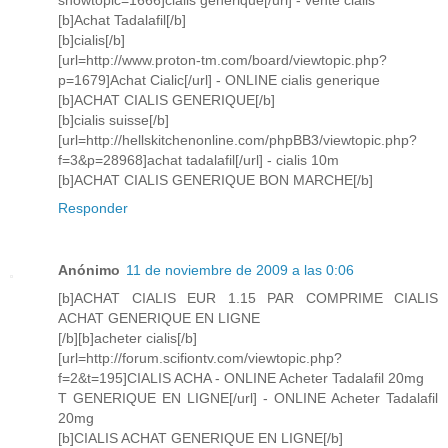
showtopic=1666]cialis generique[/url] - vente cialis
[b]Achat Tadalafil[/b]
[b]cialis[/b]
[url=http://www.proton-tm.com/board/viewtopic.php?
p=1679]Achat Cialic[/url] - ONLINE cialis generique
[b]ACHAT CIALIS GENERIQUE[/b]
[b]cialis suisse[/b]
[url=http://hellskitchenonline.com/phpBB3/viewtopic.php?
f=3&p=28968]achat tadalafil[/url] - cialis 10m
[b]ACHAT CIALIS GENERIQUE BON MARCHE[/b]
Responder
Anónimo
11 de noviembre de 2009 a las 0:06
[b]ACHAT CIALIS EUR 1.15 PAR COMPRIME CIALIS
ACHAT GENERIQUE EN LIGNE
[/b][b]acheter cialis[/b]
[url=http://forum.scifiontv.com/viewtopic.php?
f=2&t=195]CIALIS ACHA - ONLINE Acheter Tadalafil 20mg
T GENERIQUE EN LIGNE[/url] - ONLINE Acheter Tadalafil
20mg
[b]CIALIS ACHAT GENERIQUE EN LIGNE[/b]