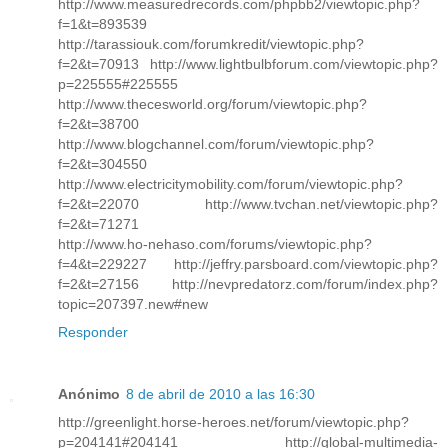
http://www.measuredrecords.com/phpbb2/viewtopic.php?
f=1&t=893539
http://tarassiouk.com/forumkredit/viewtopic.php?
f=2&t=70913 http://www.lightbulbforum.com/viewtopic.php?
p=225555#225555
http://www.thecesworld.org/forum/viewtopic.php?
f=2&t=38700
http://www.blogchannel.com/forum/viewtopic.php?
f=2&t=304550
http://www.electricitymobility.com/forum/viewtopic.php?
f=2&t=22070 http://www.tvchan.net/viewtopic.php?
f=2&t=71271
http://www.ho-nehaso.com/forums/viewtopic.php?
f=4&t=229227 http://jeffry.parsboard.com/viewtopic.php?
f=2&t=27156 http://nevpredatorz.com/forum/index.php?
topic=207397.new#new
Responder
Anónimo
8 de abril de 2010 a las 16:30
http://greenlight.horse-heroes.net/forum/viewtopic.php?
p=204141#204141 http://global-multimedia-