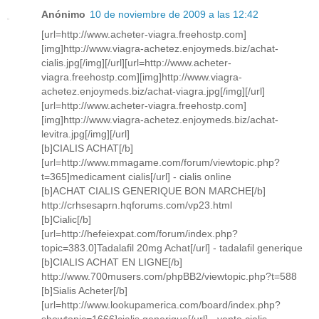
Anónimo
10 de noviembre de 2009 a las 12:42
[url=http://www.acheter-viagra.freehostp.com]
[img]http://www.viagra-achetez.enjoymeds.biz/achat-
cialis.jpg[/img][/url][url=http://www.acheter-
viagra.freehostp.com][img]http://www.viagra-
achetez.enjoymeds.biz/achat-viagra.jpg[/img][/url]
[url=http://www.acheter-viagra.freehostp.com]
[img]http://www.viagra-achetez.enjoymeds.biz/achat-
levitra.jpg[/img][/url]
[b]CIALIS ACHAT[/b]
[url=http://www.mmagame.com/forum/viewtopic.php?
t=365]medicament cialis[/url] - cialis online
[b]ACHAT CIALIS GENERIQUE BON MARCHE[/b]
http://crhsesaprn.hqforums.com/vp23.html
[b]Cialic[/b]
[url=http://hefeiexpat.com/forum/index.php?
topic=383.0]Tadalafil 20mg Achat[/url] - tadalafil generique
[b]CIALIS ACHAT EN LIGNE[/b]
http://www.700musers.com/phpBB2/viewtopic.php?t=588
[b]Sialis Acheter[/b]
[url=http://www.lookupamerica.com/board/index.php?