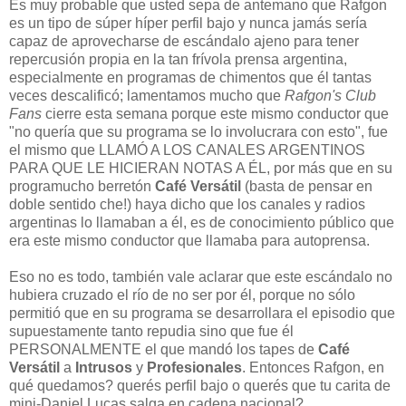
Es muy probable que usted sepa de antemano que Rafgon
es un tipo de súper híper perfil bajo y nunca jamás sería
capaz de aprovecharse de escándalo ajeno para tener
repercusión propia en la tan frívola prensa argentina,
especialmente en programas de chimentos que él tantas
veces descalificó; lamentamos mucho que
Rafgon's Club
Fans
cierre esta semana porque este mismo conductor que
"no quería que su programa se lo involucrara con esto", fue
el mismo que LLAMÓ A LOS CANALES ARGENTINOS
PARA QUE LE HICIERAN NOTAS A ÉL, por más que en su
programucho berretón
Café Versátil
(basta de pensar en
doble sentido che!) haya dicho que los canales y radios
argentinas lo llamaban a él, es de conocimiento público que
era este mismo conductor que llamaba para autoprensa.
Eso no es todo, también vale aclarar que este escándalo no
hubiera cruzado el río de no ser por él, porque no sólo
permitió que en su programa se desarrollara el episodio que
supuestamente tanto repudia sino que fue él
PERSONALMENTE el que mandó los tapes de
Café
Versátil
a
Intrusos
y
Profesionales
. Entonces Rafgon, en
qué quedamos? querés perfil bajo o querés que tu carita de
mini-Daniel Lucas salga en cadena nacional?