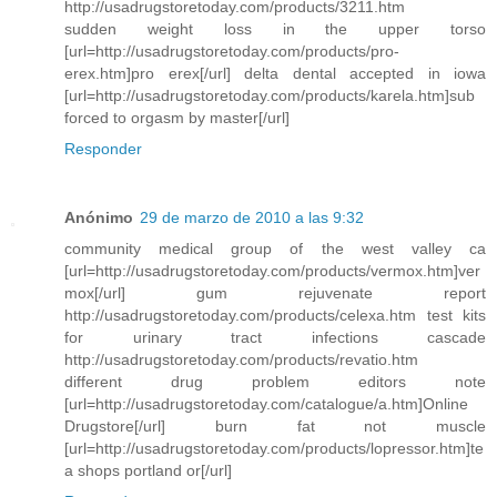
http://usadrugstoretoday.com/products/3211.htm
sudden weight loss in the upper torso
[url=http://usadrugstoretoday.com/products/pro-
erex.htm]pro erex[/url] delta dental accepted in iowa
[url=http://usadrugstoretoday.com/products/karela.htm]sub
forced to orgasm by master[/url]
Responder
Anónimo
29 de marzo de 2010 a las 9:32
community medical group of the west valley ca
[url=http://usadrugstoretoday.com/products/vermox.htm]ver
mox[/url] gum rejuvenate report
http://usadrugstoretoday.com/products/celexa.htm test kits
for urinary tract infections cascade
http://usadrugstoretoday.com/products/revatio.htm
different drug problem editors note
[url=http://usadrugstoretoday.com/catalogue/a.htm]Online
Drugstore[/url] burn fat not muscle
[url=http://usadrugstoretoday.com/products/lopressor.htm]te
a shops portland or[/url]