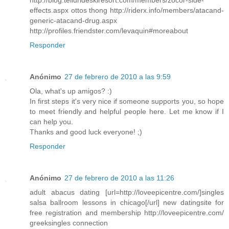
http://blog.tellurideskiresort.com/members/zocor-side-
effects.aspx ottos thong http://riderx.info/members/atacand-
generic-atacand-drug.aspx
http://profiles.friendster.com/levaquin#moreabout
Responder
Anónimo
27 de febrero de 2010 a las 9:59
Ola, what's up amigos? :)
In first steps it's very nice if someone supports you, so hope
to meet friendly and helpful people here. Let me know if I
can help you.
Thanks and good luck everyone! ;)
Responder
Anónimo
27 de febrero de 2010 a las 11:26
adult abacus dating [url=http://loveepicentre.com/]singles
salsa ballroom lessons in chicago[/url] new datingsite for
free registration and membership http://loveepicentre.com/
greeksingles connection