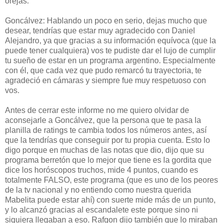
orejas.
Goncálvez: Hablando un poco en serio, dejas mucho que
desear, tendrías que estar muy agradecido con Daniel
Alejandro, ya que gracias a su información equívoca (que la
puede tener cualquiera) vos te pudiste dar el lujo de cumplir
tu sueño de estar en un programa argentino. Especialmente
con él, que cada vez que pudo remarcó tu trayectoria, te
agradeció en cámaras y siempre fue muy respetuoso con
vos.
Antes de cerrar este informe no me quiero olvidar de
aconsejarle a Goncálvez, que la persona que te pasa la
planilla de ratings te cambia todos los números antes, así
que la tendrías que conseguir por tu propia cuenta. Esto lo
digo porque en muchas de las notas que dio, dijo que su
programa berretón que lo mejor que tiene es la gordita que
dice los horóscopos truchos, mide 4 puntos, cuando es
totalmente FALSO, este programa (que es uno de los peores
de la tv nacional y no entiendo como nuestra querida
Mabelita puede estar ahí) con suerte mide más de un punto,
y lo alcanzó gracias al escandalete este porque sino ni
siquiera llegaban a eso. Rafgon dijo también que lo miraban