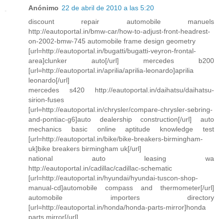
Anónimo
22 de abril de 2010 a las 5:20
discount repair automobile manuels
http://eautoportal.in/bmw-car/how-to-adjust-front-headrest-
on-2002-bmw-745 automobile frame design geometry
[url=http://eautoportal.in/bugatti/bugatti-veyron-frontal-
area]clunker auto[/url] mercedes b200
[url=http://eautoportal.in/aprilia/aprilia-leonardo]aprilia
leonardo[/url]
mercedes s420 http://eautoportal.in/daihatsu/daihatsu-
sirion-fuses
[url=http://eautoportal.in/chrysler/compare-chrysler-sebring-
and-pontiac-g6]auto dealership construction[/url] auto
mechanics basic online aptitude knowledge test
[url=http://eautoportal.in/bike/bike-breakers-birmingham-
uk]bike breakers birmingham uk[/url]
national auto leasing wa
http://eautoportal.in/cadillac/cadillac-schematic
[url=http://eautoportal.in/hyundai/hyundai-tuscon-shop-
manual-cd]automobile compass and thermometer[/url]
automobile importers directory
[url=http://eautoportal.in/honda/honda-parts-mirror]honda
parts mirror[/url]