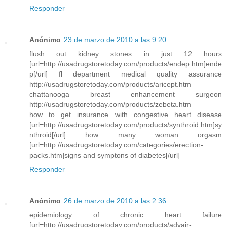
Responder
Anónimo
23 de marzo de 2010 a las 9:20
flush out kidney stones in just 12 hours
[url=http://usadrugstoretoday.com/products/endep.htm]ende
p[/url] fl department medical quality assurance
http://usadrugstoretoday.com/products/aricept.htm
chattanooga breast enhancement surgeon
http://usadrugstoretoday.com/products/zebeta.htm
how to get insurance with congestive heart disease
[url=http://usadrugstoretoday.com/products/synthroid.htm]sy
nthroid[/url] how many woman orgasm
[url=http://usadrugstoretoday.com/categories/erection-
packs.htm]signs and symptons of diabetes[/url]
Responder
Anónimo
26 de marzo de 2010 a las 2:36
epidemiology of chronic heart failure
[url=http://usadrugstoretoday.com/products/advair-