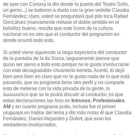
de ayer con Canosa la dio desde la puerta del Teatro Solís,
un genio...) se batieron a duelo con la gran vedette Claudia
Fernández; claro, usted se preguntará qué pito toca Rafael
Goncálvez (nuevamente métase el doble sentido en el
bolsillo); bueno, resulta que este ícono de la cultura
nacional no es otro que el conductor del programón en
donde ocurrió todo esto.
Si usted viene siguiendo la larga trayectoria del conductor
de la pantalla de la tía Sonia, seguramente piense que
quiso ser ajeno a todo esto porque no le gusta involucrarse
con este desagradable chusmerío berreta. Acertó, él dejó
bien pero bien en claro que no le gusta nada de lo que está
pasando, que su programa tiene otro perfil y no comparte
esto de meterse con la vida privada de la gente, lo
úuuuuunico que se le podrá discutir al conductor, es que
estas declaraciones las hizo en
Intrusos
,
Profesionales
,
AM
y en cuanto programa pudo, incluso fue el primer
uruguayo en hablar del tema y dio más notas él que Claudia
Fernández, Daniel Alejandro y Dufort, que eran los
verdaderos involucrados.