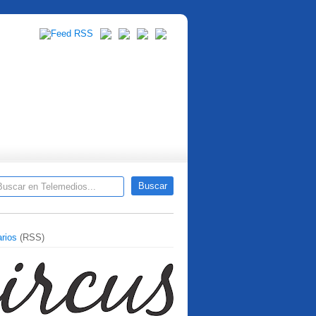
rios
(RSS)