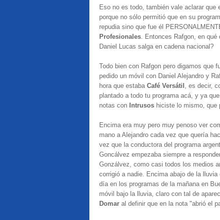
Eso no es todo, también vale aclarar que e
porque no sólo permitió que en su program
repudia sino que fue él PERSONALMENTE
Profesionales
. Entonces Rafgon, en qué q
Daniel Lucas salga en cadena nacional?
Todo bien con Rafgon pero digamos que fu
pedido un móvil con Daniel Alejandro y Ra
hora que estaba
Café Versátil
, es decir, 
plantado a todo tu programa acá, y ya qu
notas con
Intrusos
hiciste lo mismo, que 
Encima era muy pero muy penoso ver como
mano a Alejandro cada vez que quería hac
vez que la conductora del programa argent
Goncálvez empezaba siempre a responder 
Gonzálvez, como casi todos los medios arge
corrigió a nadie. Encima abajo de la lluvi
día en los programas de la mañana en Buen
móvil bajo la lluvia, claro con tal de apa
Domar
al definir que en la nota "abrió el 