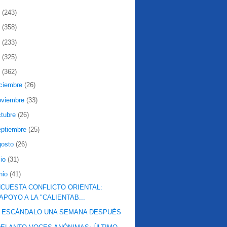
2
(243)
1
(358)
0
(233)
9
(325)
8
(362)
iciembre
(26)
oviembre
(33)
ctubre
(26)
eptiembre
(25)
gosto
(26)
lio
(31)
nio
(41)
CUESTA CONFLICTO ORIENTAL:
APOYO A LA "CALIENTAB...
L ESCÁNDALO UNA SEMANA DESPUÉS