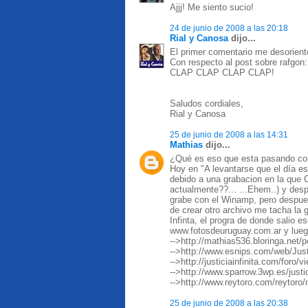
Ajjj! Me siento sucio!
24 de junio de 2008 a las 20:18
Rial y Canosa
dijo...
El primer comentario me desorientó
Con respecto al post sobre rafgon:
CLAP CLAP CLAP CLAP!
Saludos cordiales,
Rial y Canosa
25 de junio de 2008 a las 14:31
Mathias
dijo...
¿Qué es eso que esta pasando co
Hoy en "A levantarse que el día e
debido a una grabacion en la que C
actualmente??... ...Ehem..) y des
grabe con el Winamp, pero despu
de crear otro archivo me tacha la g
Infinta, el progra de donde salio e
www.fotosdeuruguay.com.ar y luego
-->http://mathias536.bloringa.net/
-->http://www.esnips.com/web/Justi
-->http://justiciainfinita.com/foro
-->http://www.sparrow.3wp.es/justi
-->http://www.reytoro.com/reyto
25 de junio de 2008 a las 20:38