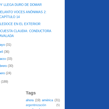
Y LLEGA DURO DE DOMAR
ELANTO VOCES ANÓNIMAS 2:
CAPÍTULO 14
LEDOCE EN EL EXTERIOR
CUESTA CLAUDIA: CONDUCTORA
AVALADA
ayo
(31)
ril
(36)
arzo
(33)
ebrero
(30)
nero
(24)
7
(189)
Tags
ahora
(19)
américa
(31)
argentinización
(5)