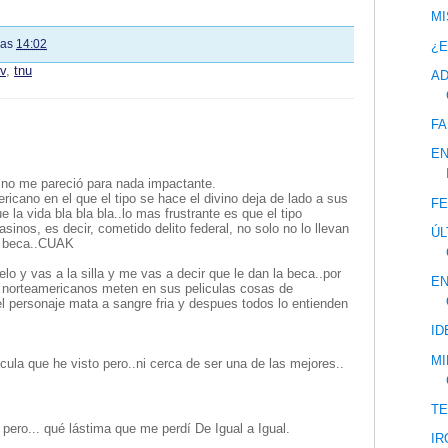
MI
las
14:02
¿E
tv
,
tnu
AD
FA
EN
y no me pareció para nada impactante.
ricano en el que el tipo se hace el divino deja de lado a sus
FE
la vida bla bla bla..lo mas frustrante es que el tipo
inos, es decir, cometido delito federal, no solo no lo llevan
ÚL
a beca..CUAK
o y vas a la silla y me vas a decir que le dan la beca..por
EN
s norteamericanos meten en sus peliculas cosas de
l personaje mata a sangre fria y despues todos lo entienden
ID
MI
cula que he visto pero..ni cerca de ser una de las mejores..
T
pero... qué lástima que me perdí De Igual a Igual.
IR