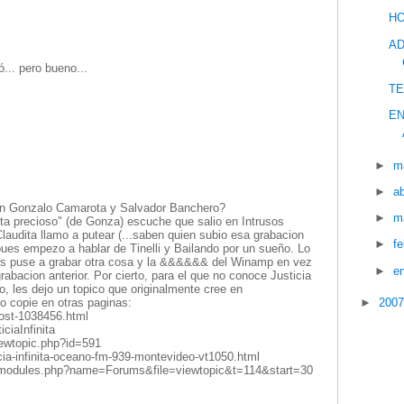
HO
AD
... pero bueno...
TE
EN
►
m
►
ab
n Gonzalo Camarota y Salvador Banchero?
►
m
sta precioso" (de Gonza) escuche que salio en Intrusos
laudita llamo a putear (...saben quien subio esa grabacion
►
f
pues empezo a hablar de Tinelli y Bailando por un sueño. Lo
es puse a grabar otra cosa y la &&&&&& del Winamp en vez
►
e
rabacion anterior. Por cierto, para el que no conoce Justicia
so, les dejo un topico que originalmente cree en
 copie en otras paginas:
►
200
post-1038456.html
ciaInfinita
/viewtopic.php?id=591
cia-infinita-oceano-fm-939-montevideo-vt1050.html
ro/modules.php?name=Forums&file=viewtopic&t=114&start=30