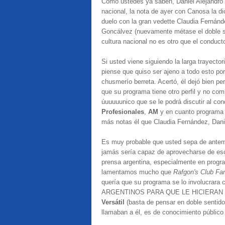
Como ustedes ya saben, Daniel Alejandro (
nacional, la nota de ayer con Canosa la dio
duelo con la gran vedette Claudia Fernánde
Goncálvez (nuevamente métase el doble sen
cultura nacional no es otro que el conduct
Si usted viene siguiendo la larga trayector
piense que quiso ser ajeno a todo esto po
chusmerío berreta. Acertó, él dejó bien pe
que su programa tiene otro perfil y no com
úuuuuunico que se le podrá discutir al co
Profesionales
,
AM
y en cuanto programa 
más notas él que Claudia Fernández, Danie
Es muy probable que usted sepa de antema
jamás sería capaz de aprovecharse de escá
prensa argentina, especialmente en progr
lamentamos mucho que
Rafgon's Club Fa
quería que su programa se lo involucra
ARGENTINOS PARA QUE LE HICIERAN NOT
Versátil
(basta de pensar en doble sentido 
llamaban a él, es de conocimiento públic