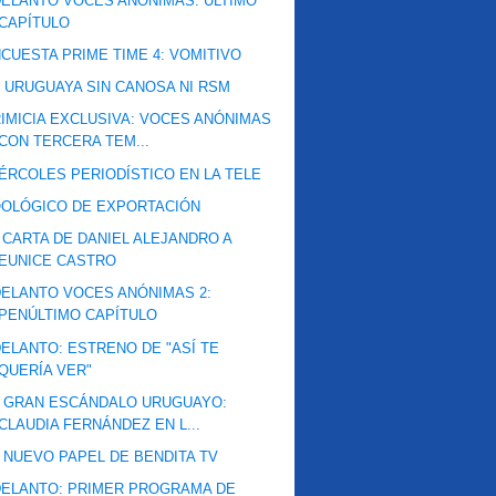
ELANTO VOCES ANÓNIMAS: ÚLTIMO
CAPÍTULO
CUESTA PRIME TIME 4: VOMITIVO
 URUGUAYA SIN CANOSA NI RSM
IMICIA EXCLUSIVA: VOCES ANÓNIMAS
CON TERCERA TEM...
ÉRCOLES PERIODÍSTICO EN LA TELE
OLÓGICO DE EXPORTACIÓN
 CARTA DE DANIEL ALEJANDRO A
EUNICE CASTRO
ELANTO VOCES ANÓNIMAS 2:
PENÚLTIMO CAPÍTULO
ELANTO: ESTRENO DE "ASÍ TE
QUERÍA VER"
 GRAN ESCÁNDALO URUGUAYO:
CLAUDIA FERNÁNDEZ EN L...
 NUEVO PAPEL DE BENDITA TV
ELANTO: PRIMER PROGRAMA DE