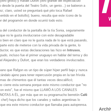
otro groso) y Rafael Dufort (otro grande del espectáculo
 desde la puerta del Teatro Solís, un genio...) se batieron a
z; claro, usted se preguntará qué pito toca Rafael
tido en el bolsillo); bueno, resulta que este ícono de la
or del programón en donde ocurrió todo esto.
ia del conductor de la pantalla de la tía Sonia, seguramente
rque no le gusta involucrarse con este desagradable
ro bien en claro que no le gusta nada de lo que está pasando,
parte esto de meterse con la vida privada de la gente, lo
nductor, es que estas declaraciones las hizo en
Intrusos
,
pudo, incluso fue el primer uruguayo en hablar del tema y dio
l Alejandro y Dufort, que eran los verdaderos involucrados.
no que Rafgon es un tipo de súper híper perfil bajo y nunca
ndalo ajeno para tener repercusión propia en la tan frívola
amas de chimentos que él tantas veces descalificó;
ns
cierre esta semana porque este mismo conductor que "no
ra con esto", fue el mismo que LLAMÓ A LOS CANALES
AS A ÉL, por más que en su programucho berretón
Café
che!) haya dicho que los canales y radios argentinas lo
o que era este mismo conductor que llamaba para autoprensa.
Archi