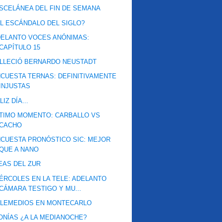
SCELÁNEA DEL FIN DE SEMANA
L ESCÁNDALO DEL SIGLO?
ELANTO VOCES ANÓNIMAS:
CAPÍTULO 15
LLECIÓ BERNARDO NEUSTADT
CUESTA TERNAS: DEFINITIVAMENTE
INJUSTAS
LIZ DÍA...
TIMO MOMENTO: CARBALLO VS
CACHO
CUESTA PRONÓSTICO SIC: MEJOR
QUE A NANO
EAS DEL ZUR
ÉRCOLES EN LA TELE: ADELANTO
CÁMARA TESTIGO Y MU...
ELEMEDIOS EN MONTECARLO
ONÍAS ¿A LA MEDIANOCHE?