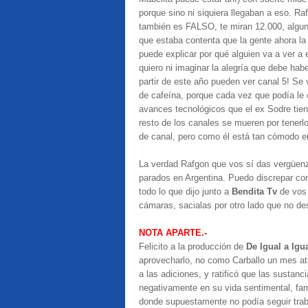
porque sino ni siquiera llegaban a eso. Ra
también es FALSO, te miran 12.000, algu
que estaba contenta que la gente ahora la
puede explicar por qué alguien va a ver a 
quiero ni imaginar la alegría que debe hab
partir de este año pueden ver canal 5! Se v
de cafeína, porque cada vez que podía le
avances tecnológicos que el ex Sodre tie
resto de los canales se mueren por tenerl
de canal, pero como él está tan cómodo 
La verdad Rafgon que vos sí das vergüen
parados en Argentina. Puedo discrepar c
todo lo que dijo junto a
Bendita Tv
de vos 
cámaras, sacialas por otro lado que no des
NOTA APARTE.-
Felicito a la producción de
De Igual a Igu
aprovecharlo, no como Carballo un mes at
a las adiciones, y ratificó que las sustan
negativamente en su vida sentimental, famil
donde supuestamente no podía seguir trab