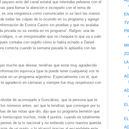
AD
 payaso este del canal estatal que intentaba pelearse con el
as para llamar la atención e increparlo con el tema de
a, es una vergüenza como comunicador si se lavó las manos
EN
de todas las culpas de lo ocurrido en su programa y agregó
TV
información de Eunice Castro sin pruebas y que no avalaba
ida privada no se ventila en mi programa”. Rafgon: una de
PR
códigos, o un irresponsable que no chequea lo que va a salir
spués contaba con orgullo cómo lo había echado a Daniel
MI
era correcta cuando la semana pasada lo aplaudía con las
ZO
LA
jas mucho que desear, tendrías que estar muy agradecido
información equívoca (que la puede tener cualquiera) vos te
AD
 estar en un programa argentino. Especialmente con él, que
, te agradeció en cámaras y siempre fue muy respetuoso con
AD
 olvidar de aconsejarle a Goncálvez, que la persona que te
EL
s los números antes, así que la tendrías que conseguir por tu
has de las notas que dio, dijo que su programa berretón que
 los horóscopos truchos, mide 4 puntos, cuando es totalmente
EL
peores de la tv nacional y no entiendo como nuestra querida
AD
 más de un punto, y lo alcanzó gracias al escandalete este