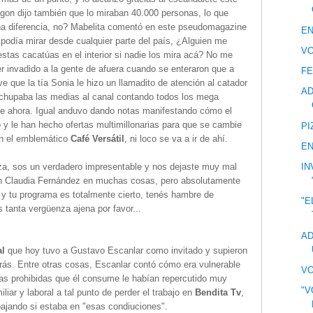
fgon dijo también que lo miraban 40.000 personas, lo que
na diferencia, no? Mabelita comentó en este pseudomagazine
EN
 podía mirar desde cualquier parte del país, ¿Alguien me
VO
estas cacatúas en el interior si nadie los mira acá? No me
er invadido a la gente de afuera cuando se enteraron que a
FE
e que la tía Sonia le hizo un llamadito de atención al catador
AD
 chupaba las medias al canal contando todos los mega
ne ahora. Igual anduvo dando notas manifestando cómo el
o y le han hecho ofertas multimillonarias para que se cambie
PI
en el emblemático
Café Versátil
, ni loco se va a ir de ahí.
EN
za, sos un verdadero impresentable y nos dejaste muy mal
IN
on Claudia Fernández en muchas cosas, pero absolutamente
y tu programa es totalmente cierto, tenés hambre de
"E
 tanta vergüenza ajena por favor...
AD
al
que hoy tuvo a Gustavo Escanlar como invitado y supieron
rás. Entre otras cosas, Escanlar contó cómo era vulnerable
VO
cias prohibidas que él consume le habían repercutido muy
"V
iar y laboral a tal punto de perder el trabajo en
Bendita Tv
,
ajando si estaba en "esas condiuciones".