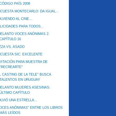
CÓDIGO PAÍS 2008
CUESTA MONTECARLO: DA IGUAL...
LVIENDO AL CINE...
LICIDADES PARA TODOS...
ELANTO VOCES ANÓNIMAS 2:
CAPÍTULO 16
ZZA VS. ASADO
CUESTA SIC: EXCELENTE
VITACIÓN PARA MUESTRA DE
"RECREARTE"
L CASTING DE LA TELE" BUSCA
TALENTOS EN URUGUAY
ELANTO MUJERES ASESINAS:
ÚLTIMO CAPÍTULO
LVIÓ UNA ESTRELLA...
OCES ANÓNIMAS" ENTRE LOS LIBROS
MÁS LEÍDOS