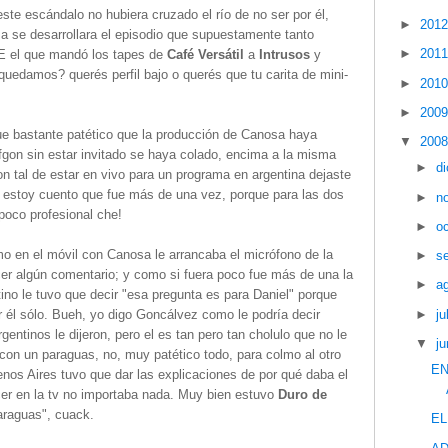
ste escándalo no hubiera cruzado el río de no ser por él,
►
201
a se desarrollara el episodio que supuestamente tanto
►
201
 el que mandó los tapes de
Café Versátil
a
Intrusos
y
uedamos? querés perfil bajo o querés que tu carita de mini-
►
201
►
200
e bastante patético que la producción de Canosa haya
▼
200
fgon sin estar invitado se haya colado, encima a la misma
►
d
con tal de estar en vivo para un programa en argentina dejaste
e estoy cuento que fue más de una vez, porque para las dos
►
n
poco profesional che!
►
o
 en el móvil con Canosa le arrancaba el micrófono de la
►
s
er algún comentario; y como si fuera poco fue más de una la
►
a
ino le tuvo que decir "esa pregunta es para Daniel" porque
►
ju
él sólo. Bueh, yo digo Goncálvez como le podría decir
ntinos le dijeron, pero el es tan pero tan cholulo que no le
▼
ju
a con un paraguas, no, muy patético todo, para colmo al otro
EN
os Aires tuvo que dar las explicaciones de por qué daba el
recer en la tv no importaba nada. Muy bien estuvo
Duro de
paraguas", cuack.
E