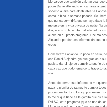
Me parece que también vale agregar que el
pobre Daniel Alejandro en cámaras argentin
soborno al aire para alcahuetear a Canos
como lo hizo la semana pasada. Se liberó 
que nunca permitiría que se haya dado la 
meterse en la vida privada de nadie: “la v
dos, o sos un hipócrita mal educado y sin 
al aire en su propio programa. Encima de
Alejandro por dar una información que no 
orejas.
Goncálvez: Hablando un poco en serio, de
con Daniel Alejandro, ya que gracias a su 
pudiste dar el lujo de cumplir tu sueño de
cada vez que pudo remarcó tu trayectoria
vos.
Antes de cerrar este informe no me quiero
pasa la planilla de ratings te cambia todo
propia cuenta. Esto lo digo porque en muc
lo mejor que tiene es la gordita que dice
FALSO, este programa (que es uno de los 
Mabelita puede estar ahí) con suerte mide