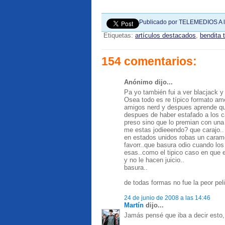
Publicado por
TELEMEDIOS
A 
Etiquetas:
artículos destacados
,
bendita 
154 comentarios:
Anónimo dijo...
Pa yo también fui a ver blacjack 
Osea todo es re típico formato ame
amigos nerd y despues aprende que 
despues de haber estafado a los cas
preso sino que lo premian con un
me estas jodieeendo? que carajo..
en estados unidos robas un caramel
favorr..que basura odio cuando lo
esas..como el tipico caso en que e
y no le hacen juicio..
basura..
de todas formas no fue la peor peli
24 de junio de 2008 a las 14:46
Martín
dijo...
Jamás pensé que iba a decir esto, 