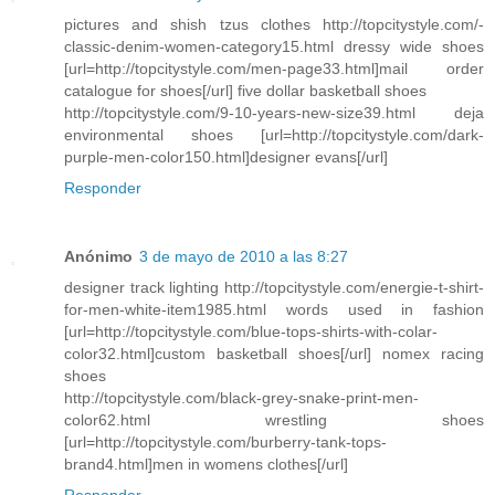
pictures and shish tzus clothes http://topcitystyle.com/-
classic-denim-women-category15.html dressy wide shoes
[url=http://topcitystyle.com/men-page33.html]mail order
catalogue for shoes[/url] five dollar basketball shoes
http://topcitystyle.com/9-10-years-new-size39.html deja
environmental shoes [url=http://topcitystyle.com/dark-
purple-men-color150.html]designer evans[/url]
Responder
Anónimo
3 de mayo de 2010 a las 8:27
designer track lighting http://topcitystyle.com/energie-t-shirt-
for-men-white-item1985.html words used in fashion
[url=http://topcitystyle.com/blue-tops-shirts-with-colar-
color32.html]custom basketball shoes[/url] nomex racing
shoes
http://topcitystyle.com/black-grey-snake-print-men-
color62.html wrestling shoes
[url=http://topcitystyle.com/burberry-tank-tops-
brand4.html]men in womens clothes[/url]
Responder