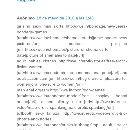
Anónimo
18 de mayo de 2010 a las 1:48
girls in sexy mini skirts http://xwe.in/bondage/new-years-
bondage-games
[url=http://xwe.in/shemale/shemale-studs]jamie spears sexy
pictures[/url] amateur phillipino
[url=http://xwe.in/shemales/picture-of-shemales-to-
date]picture of shemales to date[/url]
adult babies clothes http://xwe.in/erotic-stories/free-erotic-
fiction-women
[url=http://xwe.in/condom/elmo-condoms]anal pene[/url] aac
adult action cam [url=http://xwe.in/hcg-oral/oral-pleasure-to-
women]oral pleasure to women[/url]
man anal orgasm http://xwe.in/toon/toon-games
[url=http://xwe.in/toon/toon-models]free cosplay hentai
anime[/url] silicone allergy dildo [url=http://xwe.in/erotic-
video/male-erotic-spanking]male erotic spanking[/url]
tollbooth sexy fairuza http://xwe.in/erotic-video/erotic-trio-
photos-and-stories
[url=http://xwe.in/thongs/hunks-in-thongs]top adult trailer