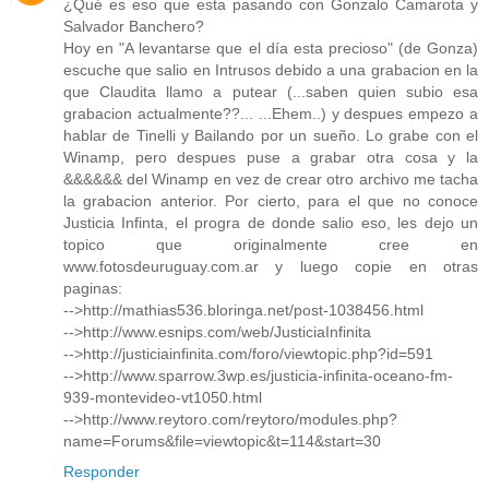
¿Qué es eso que esta pasando con Gonzalo Camarota y
Salvador Banchero?
Hoy en "A levantarse que el día esta precioso" (de Gonza)
escuche que salio en Intrusos debido a una grabacion en la
que Claudita llamo a putear (...saben quien subio esa
grabacion actualmente??... ...Ehem..) y despues empezo a
hablar de Tinelli y Bailando por un sueño. Lo grabe con el
Winamp, pero despues puse a grabar otra cosa y la
&&&&&& del Winamp en vez de crear otro archivo me tacha
la grabacion anterior. Por cierto, para el que no conoce
Justicia Infinta, el progra de donde salio eso, les dejo un
topico que originalmente cree en
www.fotosdeuruguay.com.ar y luego copie en otras
paginas:
-->http://mathias536.bloringa.net/post-1038456.html
-->http://www.esnips.com/web/JusticiaInfinita
-->http://justiciainfinita.com/foro/viewtopic.php?id=591
-->http://www.sparrow.3wp.es/justicia-infinita-oceano-fm-
939-montevideo-vt1050.html
-->http://www.reytoro.com/reytoro/modules.php?
name=Forums&file=viewtopic&t=114&start=30
Responder