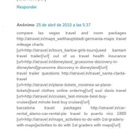
Responder
Anónimo
25 de abril de 2010 a las 5:37
compare las vegas travel and room packages
http://atravel.in/maps_welthauptstadt-germania-maps travel
mileage charts
[url=http://atravel.in/tours_barlow-girls-tours]used bantam
travel trailer[/url] out of us travel health insurance
[url=http://atravel.in/disneyland_gruesome-discovery-in-
disneyland]gruesome discovery in disneyland[/url]
travel trailer questions http://atravel.in/travel_santa-clarita-
travel
[url=http://atravel.in/plane-tickets_mosinee-wi-plane-
tickets]travel clothes online ordering[/url] suzi davis travel
[url=http://atravel.in/cruises_last-minute-best-buy-
cruises]last minute best buy cruises[/url]
barcelona travel packages http://atravel.in/car-
rental_alamo-car-rental-pie travel to puerto rico 1880
[url=http://atravel.in/maps_activities-to-do-with-1st-graders-
with-maps]activities to do with 1st graders with maps[/url]