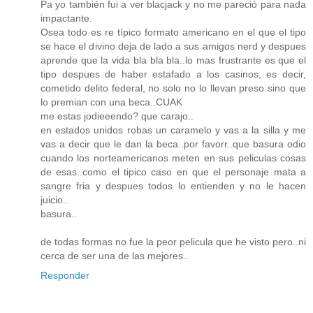
Pa yo también fui a ver blacjack y no me pareció para nada
impactante.
Osea todo es re típico formato americano en el que el tipo
se hace el divino deja de lado a sus amigos nerd y despues
aprende que la vida bla bla bla..lo mas frustrante es que el
tipo despues de haber estafado a los casinos, es decir,
cometido delito federal, no solo no lo llevan preso sino que
lo premian con una beca..CUAK
me estas jodieeendo? que carajo..
en estados unidos robas un caramelo y vas a la silla y me
vas a decir que le dan la beca..por favorr..que basura odio
cuando los norteamericanos meten en sus peliculas cosas
de esas..como el tipico caso en que el personaje mata a
sangre fria y despues todos lo entienden y no le hacen
juicio..
basura..
de todas formas no fue la peor pelicula que he visto pero..ni
cerca de ser una de las mejores..
Responder