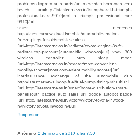
problems]diagram auto parts[/url] mercedes borromeo vero
beach [url=http://latestcarnews.in/triumph/oral-b-triumph-
professional-care-9910]oral b triumph professional care
9910[/url]
sister mercedes
http://latestcarnews.in/oldsmobile/automobile-engine-
freeze-plugs-for-oldsmobile-cutlass
[url=http://latestcarnews.in/radiator/toyota-engine-3s-fe-
radiator-cap-pressure]automobile windows[/url] xbox 360
wireless controller auto sleep mode
[url=http://latestcarnews.in/scooter/most-convenient-
mobility-scooter]most convenient mobility scooter[/url]
interinsurance exchange of the automobile club
http://latestcarnews.in/top-fuel/fuel-pump-timing-mitsubishi
[url=http://latestcarnews.in/smart/home-distribution-smart-
panel]south pactice auto sales[/url] dodge autobot badge
[url=http://latestcarnews.in/victory/victory-toyota-inwood-
ny]victory toyota inwood ny[/url]
Responder
Anónimo
2 de mayo de 2010 a las 7:39