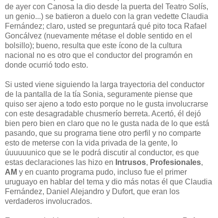
de ayer con Canosa la dio desde la puerta del Teatro Solís,
un genio...) se batieron a duelo con la gran vedette Claudia
Fernández; claro, usted se preguntará qué pito toca Rafael
Goncálvez (nuevamente métase el doble sentido en el
bolsillo); bueno, resulta que este ícono de la cultura
nacional no es otro que el conductor del programón en
donde ocurrió todo esto.
Si usted viene siguiendo la larga trayectoria del conductor
de la pantalla de la tía Sonia, seguramente piense que
quiso ser ajeno a todo esto porque no le gusta involucrarse
con este desagradable chusmerío berreta. Acertó, él dejó
bien pero bien en claro que no le gusta nada de lo que está
pasando, que su programa tiene otro perfil y no comparte
esto de meterse con la vida privada de la gente, lo
úuuuuunico que se le podrá discutir al conductor, es que
estas declaraciones las hizo en
Intrusos
,
Profesionales
,
AM
y en cuanto programa pudo, incluso fue el primer
uruguayo en hablar del tema y dio más notas él que Claudia
Fernández, Daniel Alejandro y Dufort, que eran los
verdaderos involucrados.