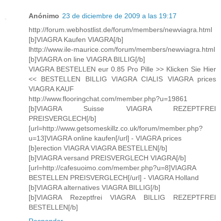
Anónimo
23 de diciembre de 2009 a las 19:17
http://forum.webhostlist.de/forum/members/newviagra.html
[b]VIAGRA Kaufen VIAGRA[/b]
lhttp://www.ile-maurice.com/forum/members/newviagra.html
[b]VIAGRA on line VIAGRA BILLIG[/b]
VIAGRA BESTELLEN eur 0.85 Pro Pille >> Klicken Sie Hier
<< BESTELLEN BILLIG VIAGRA CIALIS VIAGRA prices
VIAGRA KAUF
http://www.flooringchat.com/member.php?u=19861
[b]VIAGRA Suisse VIAGRA REZEPTFREI
PREISVERGLECH[/b]
[url=http://www.getsomeskillz.co.uk/forum/member.php?
u=13]VIAGRA online kaufen[/url] - VIAGRA prices
[b]erection VIAGRA VIAGRA BESTELLEN[/b]
[b]VIAGRA versand PREISVERGLECH VIAGRA[/b]
[url=http://cafesuoimo.com/member.php?u=8]VIAGRA
BESTELLEN PREISVERGLECH[/url] - VIAGRA Holland
[b]VIAGRA alternatives VIAGRA BILLIG[/b]
[b]VIAGRA Rezeptfrei VIAGRA BILLIG REZEPTFREI
BESTELLEN[/b]