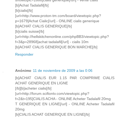
showtopic=1666]cialis generique[/url] - vente cialis
[b]Achat Tadalafil[/b]
[b]cialis[/b]
[url=http://www.proton-tm.com/board/viewtopic.php?
p=1679]Achat Cialic[/url] - ONLINE cialis generique
[b]ACHAT CIALIS GENERIQUE[/b]
[b]cialis suisse[/b]
[url=http://hellskitchenonline.com/phpBB3/viewtopic.php?
f=3&p=28968]achat tadalafil[/url] - cialis 10m
[b]ACHAT CIALIS GENERIQUE BON MARCHE[/b]
Responder
Anónimo
11 de noviembre de 2009 a las 0:06
[b]ACHAT CIALIS EUR 1.15 PAR COMPRIME CIALIS
ACHAT GENERIQUE EN LIGNE
[/b][b]acheter cialis[/b]
[url=http://forum.scifiontv.com/viewtopic.php?
f=2&t=195]CIALIS ACHA - ONLINE Acheter Tadalafil 20mg
T GENERIQUE EN LIGNE[/url] - ONLINE Acheter Tadalafil
20mg
[b]CIALIS ACHAT GENERIQUE EN LIGNE[/b]