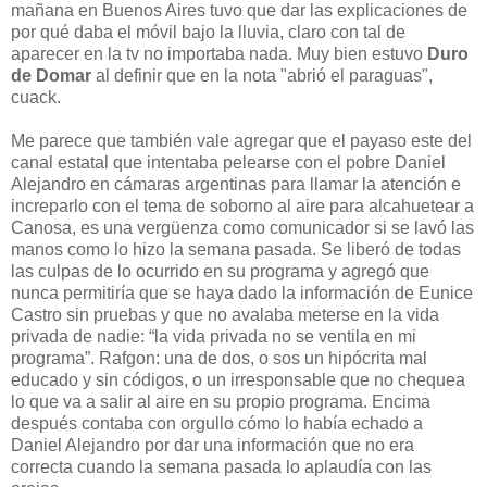
mañana en Buenos Aires tuvo que dar las explicaciones de
por qué daba el móvil bajo la lluvia, claro con tal de
aparecer en la tv no importaba nada. Muy bien estuvo
Duro
de Domar
al definir que en la nota "abrió el paraguas",
cuack.
Me parece que también vale agregar que el payaso este del
canal estatal que intentaba pelearse con el pobre Daniel
Alejandro en cámaras argentinas para llamar la atención e
increparlo con el tema de soborno al aire para alcahuetear a
Canosa, es una vergüenza como comunicador si se lavó las
manos como lo hizo la semana pasada. Se liberó de todas
las culpas de lo ocurrido en su programa y agregó que
nunca permitiría que se haya dado la información de Eunice
Castro sin pruebas y que no avalaba meterse en la vida
privada de nadie: “la vida privada no se ventila en mi
programa”. Rafgon: una de dos, o sos un hipócrita mal
educado y sin códigos, o un irresponsable que no chequea
lo que va a salir al aire en su propio programa. Encima
después contaba con orgullo cómo lo había echado a
Daniel Alejandro por dar una información que no era
correcta cuando la semana pasada lo aplaudía con las