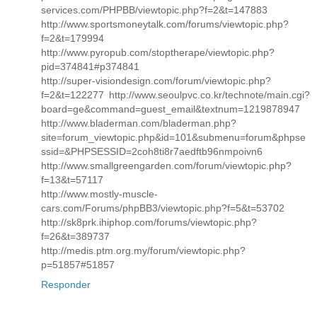
services.com/PHPBB/viewtopic.php?f=2&t=147883
http://www.sportsmoneytalk.com/forums/viewtopic.php?
f=2&t=179994
http://www.pyropub.com/stoptherape/viewtopic.php?
pid=374841#p374841
http://super-visiondesign.com/forum/viewtopic.php?
f=2&t=122277 http://www.seoulpvc.co.kr/technote/main.cgi?
board=ge&command=guest_email&textnum=1219878947
http://www.bladerman.com/bladerman.php?
site=forum_viewtopic.php&id=101&submenu=forum&phpse
ssid=&PHPSESSID=2coh8ti8r7aedftb96nmpoivn6
http://www.smallgreengarden.com/forum/viewtopic.php?
f=13&t=57117
http://www.mostly-muscle-
cars.com/Forums/phpBB3/viewtopic.php?f=5&t=53702
http://sk8prk.ihiphop.com/forums/viewtopic.php?
f=26&t=389737
http://medis.ptm.org.my/forum/viewtopic.php?
p=51857#51857
Responder