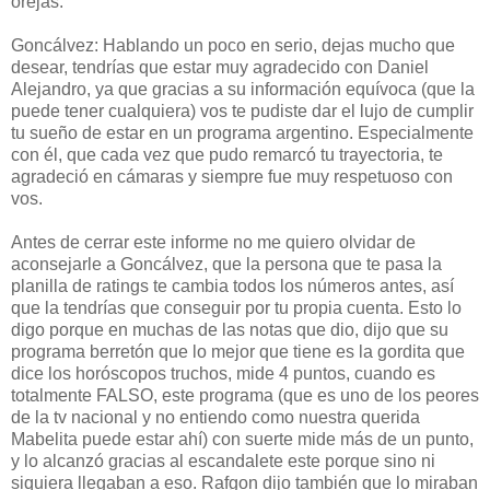
orejas.
Goncálvez: Hablando un poco en serio, dejas mucho que
desear, tendrías que estar muy agradecido con Daniel
Alejandro, ya que gracias a su información equívoca (que la
puede tener cualquiera) vos te pudiste dar el lujo de cumplir
tu sueño de estar en un programa argentino. Especialmente
con él, que cada vez que pudo remarcó tu trayectoria, te
agradeció en cámaras y siempre fue muy respetuoso con
vos.
Antes de cerrar este informe no me quiero olvidar de
aconsejarle a Goncálvez, que la persona que te pasa la
planilla de ratings te cambia todos los números antes, así
que la tendrías que conseguir por tu propia cuenta. Esto lo
digo porque en muchas de las notas que dio, dijo que su
programa berretón que lo mejor que tiene es la gordita que
dice los horóscopos truchos, mide 4 puntos, cuando es
totalmente FALSO, este programa (que es uno de los peores
de la tv nacional y no entiendo como nuestra querida
Mabelita puede estar ahí) con suerte mide más de un punto,
y lo alcanzó gracias al escandalete este porque sino ni
siquiera llegaban a eso. Rafgon dijo también que lo miraban