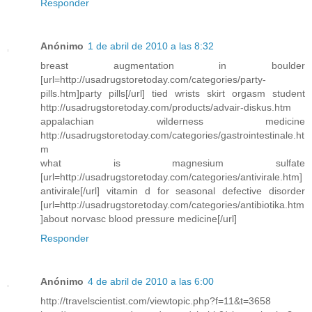
Responder
Anónimo
1 de abril de 2010 a las 8:32
breast augmentation in boulder
[url=http://usadrugstoretoday.com/categories/party-
pills.htm]party pills[/url] tied wrists skirt orgasm student
http://usadrugstoretoday.com/products/advair-diskus.htm
appalachian wilderness medicine
http://usadrugstoretoday.com/categories/gastrointestinale.ht
m
what is magnesium sulfate
[url=http://usadrugstoretoday.com/categories/antivirale.htm]
antivirale[/url] vitamin d for seasonal defective disorder
[url=http://usadrugstoretoday.com/categories/antibiotika.htm
]about norvasc blood pressure medicine[/url]
Responder
Anónimo
4 de abril de 2010 a las 6:00
http://travelscientist.com/viewtopic.php?f=11&t=3658