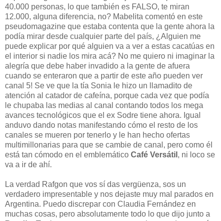
40.000 personas, lo que también es FALSO, te miran
12.000, alguna diferencia, no? Mabelita comentó en este
pseudomagazine que estaba contenta que la gente ahora la
podía mirar desde cualquier parte del país, ¿Alguien me
puede explicar por qué alguien va a ver a estas cacatúas en
el interior si nadie los mira acá? No me quiero ni imaginar la
alegría que debe haber invadido a la gente de afuera
cuando se enteraron que a partir de este año pueden ver
canal 5! Se ve que la tía Sonia le hizo un llamadito de
atención al catador de cafeína, porque cada vez que podía
le chupaba las medias al canal contando todos los mega
avances tecnológicos que el ex Sodre tiene ahora. Igual
anduvo dando notas manifestando cómo el resto de los
canales se mueren por tenerlo y le han hecho ofertas
multimillonarias para que se cambie de canal, pero como él
está tan cómodo en el emblemático
Café Versátil
, ni loco se
va a ir de ahí.
La verdad Rafgon que vos sí das vergüenza, sos un
verdadero impresentable y nos dejaste muy mal parados en
Argentina. Puedo discrepar con Claudia Fernández en
muchas cosas, pero absolutamente todo lo que dijo junto a