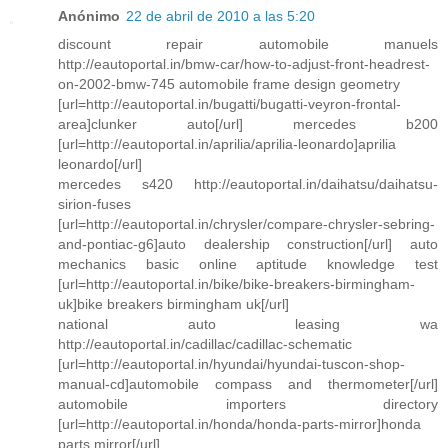
Anónimo
22 de abril de 2010 a las 5:20
discount repair automobile manuels
http://eautoportal.in/bmw-car/how-to-adjust-front-headrest-
on-2002-bmw-745 automobile frame design geometry
[url=http://eautoportal.in/bugatti/bugatti-veyron-frontal-
area]clunker auto[/url] mercedes b200
[url=http://eautoportal.in/aprilia/aprilia-leonardo]aprilia
leonardo[/url]
mercedes s420 http://eautoportal.in/daihatsu/daihatsu-
sirion-fuses
[url=http://eautoportal.in/chrysler/compare-chrysler-sebring-
and-pontiac-g6]auto dealership construction[/url] auto
mechanics basic online aptitude knowledge test
[url=http://eautoportal.in/bike/bike-breakers-birmingham-
uk]bike breakers birmingham uk[/url]
national auto leasing wa
http://eautoportal.in/cadillac/cadillac-schematic
[url=http://eautoportal.in/hyundai/hyundai-tuscon-shop-
manual-cd]automobile compass and thermometer[/url]
automobile importers directory
[url=http://eautoportal.in/honda/honda-parts-mirror]honda
parts mirror[/url]