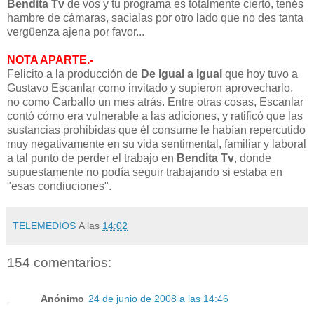
Bendita Tv
de vos y tu programa es totalmente cierto, tenés
hambre de cámaras, sacialas por otro lado que no des tanta
vergüenza ajena por favor...
NOTA APARTE.-
Felicito a la producción de
De Igual a Igual
que hoy tuvo a
Gustavo Escanlar como invitado y supieron aprovecharlo,
no como Carballo un mes atrás. Entre otras cosas, Escanlar
contó cómo era vulnerable a las adiciones, y ratificó que las
sustancias prohibidas que él consume le habían repercutido
muy negativamente en su vida sentimental, familiar y laboral
a tal punto de perder el trabajo en
Bendita Tv
, donde
supuestamente no podía seguir trabajando si estaba en
"esas condiuciones".
TELEMEDIOS
A las
14:02
154 comentarios:
Anónimo
24 de junio de 2008 a las 14:46