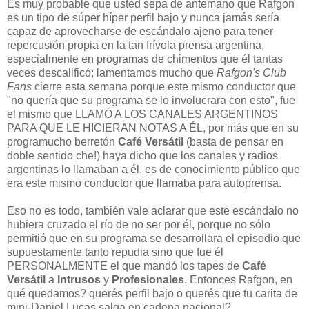
Es muy probable que usted sepa de antemano que Rafgon
es un tipo de súper híper perfil bajo y nunca jamás sería
capaz de aprovecharse de escándalo ajeno para tener
repercusión propia en la tan frívola prensa argentina,
especialmente en programas de chimentos que él tantas
veces descalificó; lamentamos mucho que
Rafgon's Club
Fans
cierre esta semana porque este mismo conductor que
"no quería que su programa se lo involucrara con esto", fue
el mismo que LLAMÓ A LOS CANALES ARGENTINOS
PARA QUE LE HICIERAN NOTAS A ÉL, por más que en su
programucho berretón
Café Versátil
(basta de pensar en
doble sentido che!) haya dicho que los canales y radios
argentinas lo llamaban a él, es de conocimiento público que
era este mismo conductor que llamaba para autoprensa.
Eso no es todo, también vale aclarar que este escándalo no
hubiera cruzado el río de no ser por él, porque no sólo
permitió que en su programa se desarrollara el episodio que
supuestamente tanto repudia sino que fue él
PERSONALMENTE el que mandó los tapes de
Café
Versátil
a
Intrusos
y
Profesionales
. Entonces Rafgon, en
qué quedamos? querés perfil bajo o querés que tu carita de
mini-Daniel Lucas salga en cadena nacional?