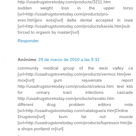
http://usadrugstoretoday.com/products/3211.htm
sudden weight loss in the upper torso
[url=http://usadrugstoretoday.com/products/pro-
erex.htm]pro erex[/url] delta dental accepted in iowa
[url=http://usadrugstoretoday.com/products/karela.htm]sub
forced to orgasm by master[/url]
Responder
Anónimo
29 de marzo de 2010 a las 9:32
community medical group of the west valley ca
[url=http://usadrugstoretoday.com/products/vermox.htm]ver
mox[/url] gum rejuvenate report
http://usadrugstoretoday.com/products/celexa.htm test kits
for urinary tract infections cascade
http://usadrugstoretoday.com/products/revatio.htm
different drug problem editors note
[url=http://usadrugstoretoday.com/catalogue/a.htm]Online
Drugstore[/url] burn fat not muscle
[url=http://usadrugstoretoday.com/products/lopressor.htm]te
a shops portland or[/url]