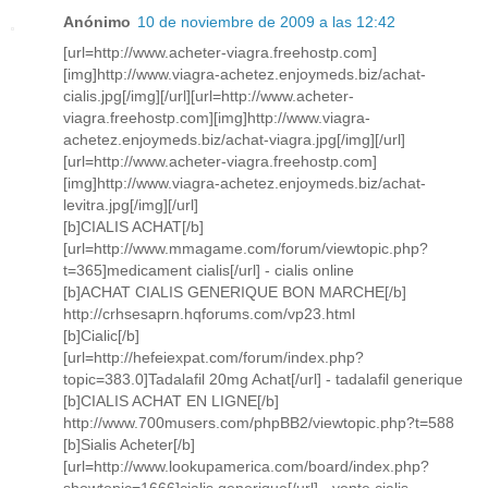
Anónimo
10 de noviembre de 2009 a las 12:42
[url=http://www.acheter-viagra.freehostp.com]
[img]http://www.viagra-achetez.enjoymeds.biz/achat-
cialis.jpg[/img][/url][url=http://www.acheter-
viagra.freehostp.com][img]http://www.viagra-
achetez.enjoymeds.biz/achat-viagra.jpg[/img][/url]
[url=http://www.acheter-viagra.freehostp.com]
[img]http://www.viagra-achetez.enjoymeds.biz/achat-
levitra.jpg[/img][/url]
[b]CIALIS ACHAT[/b]
[url=http://www.mmagame.com/forum/viewtopic.php?
t=365]medicament cialis[/url] - cialis online
[b]ACHAT CIALIS GENERIQUE BON MARCHE[/b]
http://crhsesaprn.hqforums.com/vp23.html
[b]Cialic[/b]
[url=http://hefeiexpat.com/forum/index.php?
topic=383.0]Tadalafil 20mg Achat[/url] - tadalafil generique
[b]CIALIS ACHAT EN LIGNE[/b]
http://www.700musers.com/phpBB2/viewtopic.php?t=588
[b]Sialis Acheter[/b]
[url=http://www.lookupamerica.com/board/index.php?