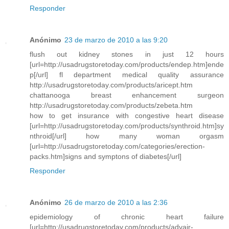
Responder
Anónimo
23 de marzo de 2010 a las 9:20
flush out kidney stones in just 12 hours
[url=http://usadrugstoretoday.com/products/endep.htm]ende
p[/url] fl department medical quality assurance
http://usadrugstoretoday.com/products/aricept.htm
chattanooga breast enhancement surgeon
http://usadrugstoretoday.com/products/zebeta.htm
how to get insurance with congestive heart disease
[url=http://usadrugstoretoday.com/products/synthroid.htm]sy
nthroid[/url] how many woman orgasm
[url=http://usadrugstoretoday.com/categories/erection-
packs.htm]signs and symptons of diabetes[/url]
Responder
Anónimo
26 de marzo de 2010 a las 2:36
epidemiology of chronic heart failure
[url=http://usadrugstoretoday.com/products/advair-