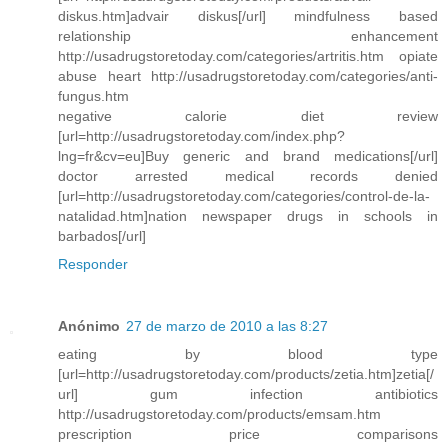
diskus.htm]advair diskus[/url] mindfulness based
relationship enhancement
http://usadrugstoretoday.com/categories/artritis.htm opiate
abuse heart http://usadrugstoretoday.com/categories/anti-
fungus.htm
negative calorie diet review
[url=http://usadrugstoretoday.com/index.php?
lng=fr&cv=eu]Buy generic and brand medications[/url]
doctor arrested medical records denied
[url=http://usadrugstoretoday.com/categories/control-de-la-
natalidad.htm]nation newspaper drugs in schools in
barbados[/url]
Responder
Anónimo
27 de marzo de 2010 a las 8:27
eating by blood type
[url=http://usadrugstoretoday.com/products/zetia.htm]zetia[/
url] gum infection antibiotics
http://usadrugstoretoday.com/products/emsam.htm
prescription price comparisons