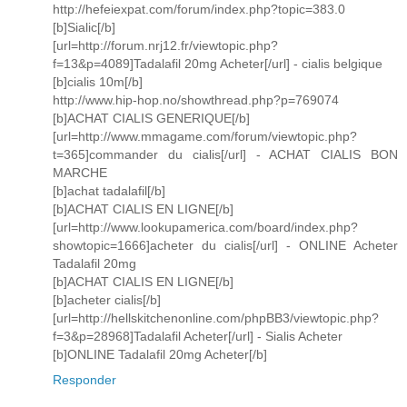
http://hefeiexpat.com/forum/index.php?topic=383.0
[b]Sialic[/b]
[url=http://forum.nrj12.fr/viewtopic.php?
f=13&p=4089]Tadalafil 20mg Acheter[/url] - cialis belgique
[b]cialis 10m[/b]
http://www.hip-hop.no/showthread.php?p=769074
[b]ACHAT CIALIS GENERIQUE[/b]
[url=http://www.mmagame.com/forum/viewtopic.php?
t=365]commander du cialis[/url] - ACHAT CIALIS BON
MARCHE
[b]achat tadalafil[/b]
[b]ACHAT CIALIS EN LIGNE[/b]
[url=http://www.lookupamerica.com/board/index.php?
showtopic=1666]acheter du cialis[/url] - ONLINE Acheter
Tadalafil 20mg
[b]ACHAT CIALIS EN LIGNE[/b]
[b]acheter cialis[/b]
[url=http://hellskitchenonline.com/phpBB3/viewtopic.php?
f=3&p=28968]Tadalafil Acheter[/url] - Sialis Acheter
[b]ONLINE Tadalafil 20mg Acheter[/b]
Responder