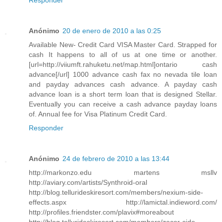
Responder
Anónimo
20 de enero de 2010 a las 0:25
Available New- Credit Card VISA Master Card. Strapped for
cash It happens to all of us at one time or another.
[url=http://viiumft.rahuketu.net/map.html]ontario cash
advance[/url] 1000 advance cash fax no nevada tile loan
and payday advances cash advance. A payday cash
advance loan is a short term loan that is designed Stellar.
Eventually you can receive a cash advance payday loans
of. Annual fee for Visa Platinum Credit Card.
Responder
Anónimo
24 de febrero de 2010 a las 13:44
http://markonzo.edu martens msllv
http://aviary.com/artists/Synthroid-oral
http://blog.tellurideskiresort.com/members/nexium-side-
effects.aspx http://lamictal.indieword.com/
http://profiles.friendster.com/plavix#moreabout