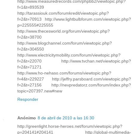
http://www.measuredrecords.com/phpbb2/viewtopic.php?
f=1&t=893539
http://tarassiouk.com/forumkredit/viewtopic.php?
f=2&t=70913 http://www.lightbulbforum.com/viewtopic.php?
p=225555#225555
http://www.thecesworld.org/forum/viewtopic.php?
f=2&t=38700
http://www.blogchannel.com/forum/viewtopic.php?
f=2&t=304550
http://www.electricitymobility.com/forum/viewtopic.php?
f=2&t=22070 http://www.tvchan.net/viewtopic.php?
f=2&t=71271
http://www.ho-nehaso.com/forums/viewtopic.php?
f=4&t=229227 http://jeffry.parsboard.com/viewtopic.php?
f=2&t=27156 http://nevpredatorz.com/forum/index.php?
topic=207397.new#new
Responder
Anónimo
8 de abril de 2010 a las 16:30
http://greenlight.horse-heroes.net/forum/viewtopic.php?
p=204141#204141 http://global-multimedia-