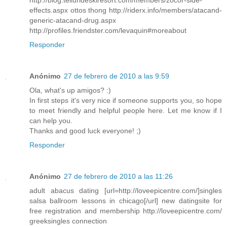
http://blog.tellurideskiresort.com/members/zocor-side-
effects.aspx ottos thong http://riderx.info/members/atacand-
generic-atacand-drug.aspx
http://profiles.friendster.com/levaquin#moreabout
Responder
Anónimo
27 de febrero de 2010 a las 9:59
Ola, what's up amigos? :)
In first steps it's very nice if someone supports you, so hope
to meet friendly and helpful people here. Let me know if I
can help you.
Thanks and good luck everyone! ;)
Responder
Anónimo
27 de febrero de 2010 a las 11:26
adult abacus dating [url=http://loveepicentre.com/]singles
salsa ballroom lessons in chicago[/url] new datingsite for
free registration and membership http://loveepicentre.com/
greeksingles connection